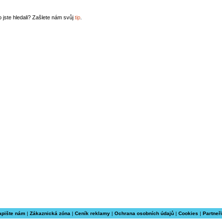
o jste hledali? Zašlete nám svůj
tip
.
apište nám
|
Zákaznická zóna
|
Ceník reklamy
|
Ochrana osobních údajů
|
Cookies
|
Partneři