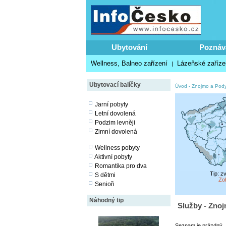
Ubytování
Poznáv
Wellness, Balneo zařízení
Lázeňské zaříze
|
Ubytovací balíčky
Úvod
-
Znojmo a Pody
Jarní pobyty
Letní dovolená
Podzim levněji
Zimní dovolená
Wellness pobyty
Aktivní pobyty
Romantika pro dva
Tip: z
S dětmi
Zo
Senioři
Náhodný tip
Služby - Znoj
Seznam je prázdný.