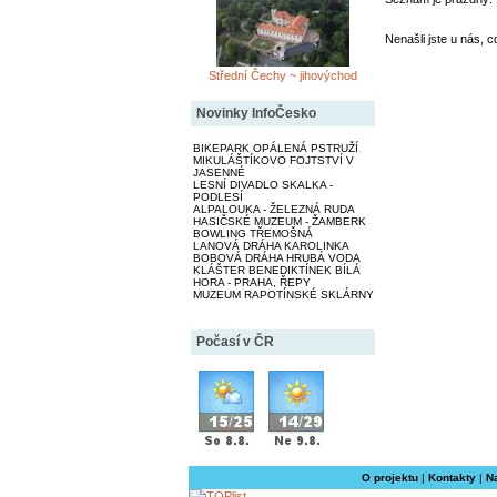
Nenašli jste u nás, c
Střední Čechy ~ jihovýchod
Novinky InfoČesko
BIKEPARK OPÁLENÁ PSTRUŽÍ
MIKULÁŠTÍKOVO FOJTSTVÍ V
JASENNÉ
LESNÍ DIVADLO SKALKA -
PODLESÍ
ALPALOUKA - ŽELEZNÁ RUDA
HASIČSKÉ MUZEUM - ŽAMBERK
BOWLING TŘEMOŠNÁ
LANOVÁ DRÁHA KAROLINKA
BOBOVÁ DRÁHA HRUBÁ VODA
KLÁŠTER BENEDIKTÍNEK BÍLÁ
HORA - PRAHA, ŘEPY
MUZEUM RAPOTÍNSKÉ SKLÁRNY
Počasí v ČR
O projektu
|
Kontakty
|
N