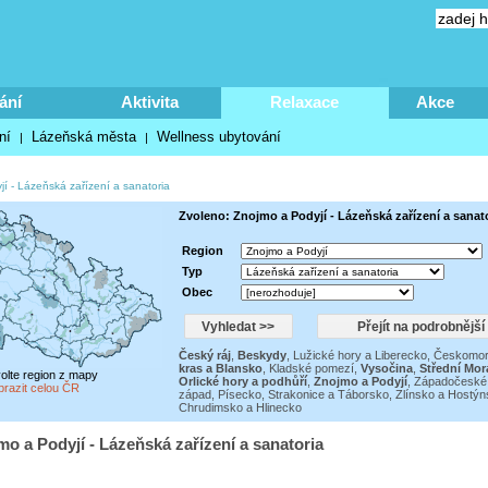
ání
Aktivita
Relaxace
Akce
ní
Lázeňská města
Wellness ubytování
|
|
jí
-
Lázeňská zařízení a sanatoria
Zvoleno: Znojmo a Podyjí - Lázeňská zařízení a sanat
Region
Typ
Obec
Český ráj
,
Beskydy
,
Lužické hory a Liberecko
,
Českomor
kras a Blansko
,
Kladské pomezí
,
Vysočina
,
Střední Mor
volte region z mapy
Orlické hory a podhůří
,
Znojmo a Podyjí
,
Západočeské 
brazit celou ČR
západ
,
Písecko, Strakonice a Táborsko
,
Zlínsko a Hostýn
Chrudimsko a Hlinecko
mo a Podyjí - Lázeňská zařízení a sanatoria