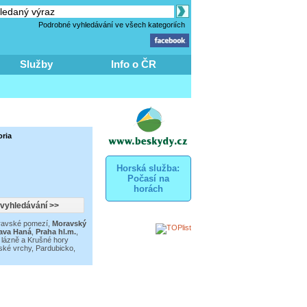
Podrobné vyhledávání ve všech kategoriích
Služby
Info o ČR
oria
Horská služba:
Počasí na
horách
avské pomezí
,
Moravský
ava Haná
,
Praha hl.m.
,
lázně a Krušné hory
ské vrchy
,
Pardubicko,