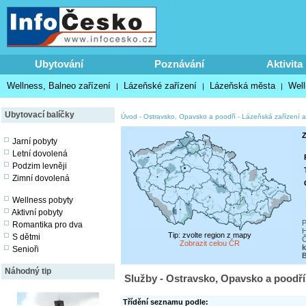
Ubytování
Poznávání
Aktivita
Wellness, Balneo zařízení
Lázeňské zařízení
Lázeňská města
Well
|
|
|
Ubytovací balíčky
Úvod
-
Ostravsko, Opavsko a poodří
-
Lázeňská zařízení a
Z
Jarní pobyty
Letní dovolená
Podzim levněji
Zimní dovolená
Wellness pobyty
Aktivní pobyty
P
Romantika pro dva
H
Tip: zvolte region z mapy
S dětmi
Č
Zobrazit celou ČR
k
Senioři
Náhodný tip
Služby - Ostravsko, Opavsko a poodří 
Třídění seznamu podle: