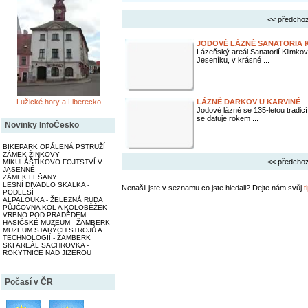
<< předchoz
JODOVÉ LÁZNĚ SANATORIA 
Lázeňský areál Sanatorií Klimkov
Jeseníku, v krásné ...
Lužické hory a Liberecko
LÁZNĚ DARKOV U KARVINÉ
Jodové lázně se 135-letou tradicí
se datuje rokem ...
Novinky InfoČesko
BIKEPARK OPÁLENÁ PSTRUŽÍ
ZÁMEK ŽINKOVY
<< předchoz
MIKULÁŠTÍKOVO FOJTSTVÍ V
JASENNÉ
ZÁMEK LEŠANY
LESNÍ DIVADLO SKALKA -
Nenašli jste v seznamu co jste hledali? Dejte nám svůj
t
PODLESÍ
ALPALOUKA - ŽELEZNÁ RUDA
PŮJČOVNA KOL A KOLOBĚŽEK -
VRBNO POD PRADĚDEM
HASIČSKÉ MUZEUM - ŽAMBERK
MUZEUM STARÝCH STROJŮ A
TECHNOLOGIÍ - ŽAMBERK
SKI AREÁL SACHROVKA -
ROKYTNICE NAD JIZEROU
Počasí v ČR