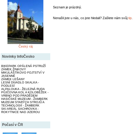
Seznam je prázdný.
Nenašli jste u nás, co jste hledali? Zašlete nám svůj
tip
.
Český ráj
Novinky InfoČesko
BIKEPARK OPÁLENÁ PSTRUŽÍ
ZÁMEK ŽINKOVY
MIKULÁŠTÍKOVO FOJTSTVÍ V
JASENNÉ
ZÁMEK LEŠANY
LESNÍ DIVADLO SKALKA -
PODLESÍ
ALPALOUKA - ŽELEZNÁ RUDA
PŮJČOVNA KOL A KOLOBĚŽEK -
VRBNO POD PRADĚDEM
HASIČSKÉ MUZEUM - ŽAMBERK
MUZEUM STARÝCH STROJŮ A
TECHNOLOGIÍ - ŽAMBERK
SKI AREÁL SACHROVKA -
ROKYTNICE NAD JIZEROU
Počasí v ČR