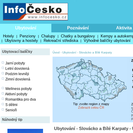
Ubytování
Poznávání
Aktivita
Hotely
Penziony
Chalupy
Chatky a bungalovy
Kempy a autokem
|
|
|
|
Ubytovny a hostely
Rekreační střediska
Výhodné balíčky ubytování
|
|
|
Ubytovací balíčky
Úvod
-
Ubytování
-
Slovácko a Bílé Karpaty
Z
Jarní pobyty
Letní dovolená
Podzim levněji
Zimní dovolená
Wellness pobyty
Aktivní pobyty
Romantika pro dva
Tip: zvolte region z mapy
Z
S dětmi
Zobrazit celou ČR
s
Senioři
Č
p
p
Náhodný tip
Ubytování - Slovácko a Bílé Karpaty -