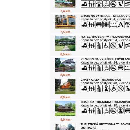
7,4 km
CHATA NA VYHLÍDCE - MALENOVI
Kapacita bez přistýlek: 4, v ceně 
7,5 km
HOTEL TROYER **** TROJANOVIC
Kapacita bez přistýlek: 54, v ceně
8,5 km
PENZION NA VYHLÍDCE FRÝDLANT
Kapacita bez přistýlek: 14, v ceně
8,8 km
CHATY OAZA TROJANOVICE
Kapacita bez přistýlek: 48, v ceně
8,9 km
CHALUPA TROJANKA TROJANOVI
Kapacita bez přistýlek: 10, v ceně
8,9 km
TURISTICKÁ UBYTOVNA TJ SOKO
OSTRAVICÍ