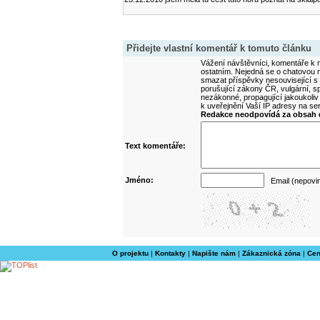
Přidejte vlastní komentář k tomuto článku
Vážení návštěvníci, komentáře k m
ostatním. Nejedná se o chatovou m
smazat příspěvky nesouvisející s
porušující zákony ČR, vulgární, sp
nezákonné, propagující jakoukoliv
k uveřejnění Vaší IP adresy na s
Redakce neodpovídá za obsah d
Text komentáře:
Jméno:
Email (nepovi
O projektu
|
Kontakty
|
Napište nám
|
Zákaznická zóna
|
Cen