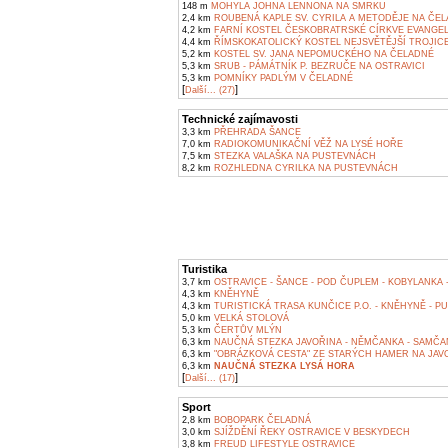
148 m
MOHYLA JOHNA LENNONA NA SMRKU
2,4 km
ROUBENÁ KAPLE SV. CYRILA A METODĚJE NA ČE
4,2 km
FARNÍ KOSTEL ČESKOBRATRSKÉ CÍRKVE EVANGEL
4,4 km
ŘÍMSKOKATOLICKÝ KOSTEL NEJSVĚTĚJŠÍ TROJICE
5,2 km
KOSTEL SV. JANA NEPOMUCKÉHO NA ČELADNÉ
5,3 km
SRUB - PÁMÁTNÍK P. BEZRUČE NA OSTRAVICI
5,3 km
POMNÍKY PADLÝM V ČELADNÉ
[
]
Další... (27)
Technické zajímavosti
3,3 km
PŘEHRADA ŠANCE
7,0 km
RADIOKOMUNIKAČNÍ VĚŽ NA LYSÉ HOŘE
7,5 km
STEZKA VALAŠKA NA PUSTEVNÁCH
8,2 km
ROZHLEDNA CYRILKA NA PUSTEVNÁCH
Turistika
3,7 km
OSTRAVICE - ŠANCE - POD ČUPLEM - KOBYLANKA 
4,3 km
KNĚHYNĚ
4,3 km
TURISTICKÁ TRASA KUNČICE P.O. - KNĚHYNĚ - P
5,0 km
VELKÁ STOLOVÁ
5,3 km
ČERTŮV MLÝN
6,3 km
NAUČNÁ STEZKA JAVOŘINA - NĚMČANKA - SAMČA
6,3 km
"OBRÁZKOVÁ CESTA" ZE STARÝCH HAMER NA JAV
6,3 km
NAUČNÁ STEZKA LYSÁ HORA
[
]
Další... (17)
Sport
2,8 km
BOBOPARK ČELADNÁ
3,0 km
SJÍŽDĚNÍ ŘEKY OSTRAVICE V BESKYDECH
3,8 km
FREUD LIFESTYLE OSTRAVICE