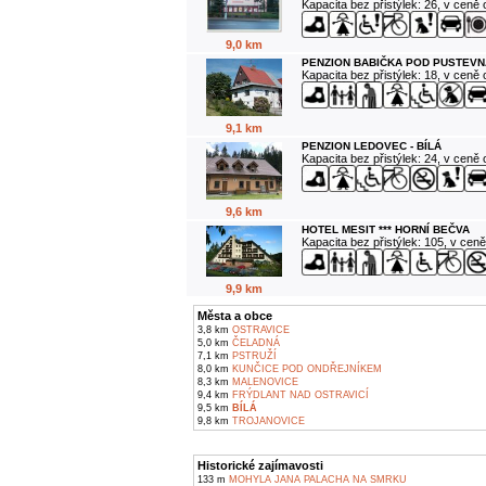
Kapacita bez přistýlek: 26, v ceně
9,0 km
PENZION BABIČKA POD PUSTEVN
Kapacita bez přistýlek: 18, v ceně
9,1 km
PENZION LEDOVEC - BÍLÁ
Kapacita bez přistýlek: 24, v ceně
9,6 km
HOTEL MESIT *** HORNÍ BEČVA
Kapacita bez přistýlek: 105, v cen
9,9 km
Města a obce
3,8 km
OSTRAVICE
5,0 km
ČELADNÁ
7,1 km
PSTRUŽÍ
8,0 km
KUNČICE POD ONDŘEJNÍKEM
8,3 km
MALENOVICE
9,4 km
FRÝDLANT NAD OSTRAVICÍ
9,5 km
BÍLÁ
9,8 km
TROJANOVICE
Historické zajímavosti
133 m
MOHYLA JANA PALACHA NA SMRKU