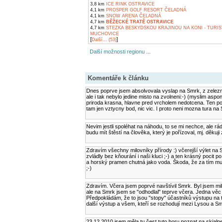
3,8 km
ICE RINK OSTRAVICE
4,1 km
PROSPER GOLF RESORT ČELADNÁ
4,1 km
SNOW ARENA ČELADNÁ
4,7 km
BĚŽECKÉ TRATĚ OSTRAVICE
4,7 km
STEZKA BESKYDSKOU KRAJINOU NA KONI - TURIS
MUCHOVICE
[
]
Další... (53)
Další možnosti regionu ...
Komentáře k článku
Dnes poprve jsem absolvovala vyslap na Smrk, z zeleznic
ale i tak nebylo jedine misto na zvolneni:-) (myslim asp
priroda krasna, hlavne pred vrcholem nedotcena. Ten poc
tam jen vztycny bod, nic vic. I proto neni mozna tura na 
Nevim jestli spoléhat na náhodu, to se mi nechce, ale r
budu mít štěstí na člověka, který je pořízoval, mj. děku
Zdravím všechny milovníky přírody :) včerejší výlet na 
zvládly bez kňourání i naši kluci ;-) a ten krásný pocit 
a horský pramen chutná jako voda. Škoda, že za tím mus
;-)
Zdravím. Včera jsem poprvé navštívil Smrk. Byl jsem 
ale na Smrk jsem se "odhodlal" teprve včera. Jedna věc 
Předpokládám, že to jsou "stopy" účastníků výstupu na tř
další výstup a všem, kteří se rozhodují mezi Lysou a S
23.12.2010 jsem měla tu čest tuto horu poznat na skialpec