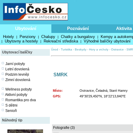
Ubytování
Poznávání
Aktivita
Hotely
Penziony
Chalupy
Chatky a bungalovy
Kempy a autokem
|
|
|
|
Ubytovny a hostely
Rekreační střediska
Výhodné balíčky ubytování
|
|
|
Úvod
-
Turistika
-
Beskydy
-
Hory a vrcholy
-
Ostravice
-
SMR
Ubytovací balíčky
Jarní pobyty
Letní dovolená
SMRK
Podzim levněji
Zimní dovolená
Wellness pobyty
Místo:
Ostravice, Čeladná, Staré Hamry
Aktivní pobyty
GPS:
49°30'29,450"N, 18°22'13,840"E
Romantika pro dva
S dětmi
Senioři
Náhodný tip
Fotografie (3)