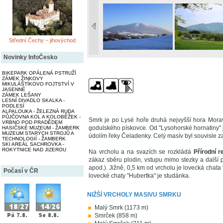
Střední Čechy ~ jihovýchod
Novinky InfoČesko
BIKEPARK OPÁLENÁ PSTRUŽÍ
ZÁMEK ŽINKOVY
MIKULÁŠTÍKOVO FOJTSTVÍ V
JASENNÉ
ZÁMEK LEŠANY
LESNÍ DIVADLO SKALKA -
PODLESÍ
ALPALOUKA - ŽELEZNÁ RUDA
PŮJČOVNA KOL A KOLOBĚŽEK -
Smrk je po Lysé hoře druhá nejvyšší hora Mora
VRBNO POD PRADĚDEM
godulského pískovce. Od "Lysohorské hornatiny" 
HASIČSKÉ MUZEUM - ŽAMBERK
MUZEUM STARÝCH STROJŮ A
údolím řeky Čeladenky. Celý masív byl souvisle z
TECHNOLOGIÍ - ŽAMBERK
SKI AREÁL SACHROVKA -
ROKYTNICE NAD JIZEROU
Na vrcholu a na svazích se rozkládá
Přírodní 
zákaz sběru plodin, vstupu mimo stezky a další
apod.). Jižně, 0,5 km od vrcholu je lovecká chat
Počasí v ČR
lovecké chaty "Hubertka" je studánka.
NIŽŠÍ VRCHOLY MASIVU SMRKU
Malý Smrk (1173 m)
Smrček (858 m)