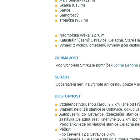
Malý Smrček (711 m)
Skalka (613 m)
Šance
Samorostlý
Trojačka (987 m)
Nadmořská výška: 1276 m
Katastrální území: Ostravice, Čeladná, Staré H
Výhled: z vrcholu omezený, výhledy jsou cestou 
ZAJÍMAVOST
Pod vrcholem Smrku je pomníček
Johna Lenona
SLUŽBY
Občerstvení není na vrcholu ani cestou pouze v p
DOSTUPNOST
Vzdálenost vzdušnou čarou: 9,7 km jižně od Frýd
Vlakem: nejbližší stanice je Ostravice, odkud 
Autobusem: do Ostravice (železniční stanic
zastávka Čeladná, rest. Kněhyně 10,2 km (po 
Podolánky jede od vlakové stanice Čeladná ne
Pěšky:
- po červené TZ z Ostravice 8 km
- po červené z Čeladné 9 km od autobus. zastá