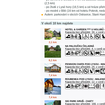
(2,5 km)
- po žluté z Lysé hory (16,5 km) a od hráze př
- po modré z Bílé (16 km od hotelu Pokrok, n
Autem: parkování v obcích Ostravice, Staré Ha
V okolí 10 km najdete
HOTEL & GARDEN **** U HOLUBŮ 
Kapacita bez přistýlek: 34, v ceně
2,1 km
NA PALOUČKU ČELADNÁ
Kapacita bez přistýlek: 4, v ceně 
6,1 km
PENSION CHATA POD LYSOU - M
Kapacita bez přistýlek: 24, v ceně
7,4 km
ROUBENKA POD LYSOU - MALENO
Kapacita bez přistýlek: 12, v ceně
7,4 km
SKI PARK GRUŇ - CHATY
Kapacita bez přistýlek: 166, v cen