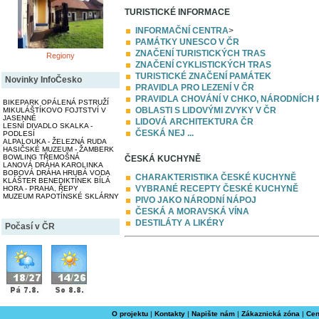
TURISTICKÉ INFORMACE
INFORMAČNÍ CENTRA
>
PAMÁTKY UNESCO V ČR
ZNAČENÍ TURISTICKÝCH TRAS
Regiony
ZNAČENÍ CYKLISTICKÝCH TRAS
TURISTICKÉ ZNAČENÍ PAMÁTEK
Novinky InfoČesko
PRAVIDLA PRO LEZENÍ V ČR
PRAVIDLA CHOVÁNÍ V CHKO, NÁRODNÍCH 
BIKEPARK OPÁLENÁ PSTRUŽÍ
OBLASTI S LIDOVÝMI ZVYKY V ČR
MIKULÁŠTÍKOVO FOJTSTVÍ V
JASENNÉ
LIDOVÁ ARCHITEKTURA ČR
LESNÍ DIVADLO SKALKA -
ČESKÁ NEJ ...
PODLESÍ
ALPALOUKA - ŽELEZNÁ RUDA
HASIČSKÉ MUZEUM - ŽAMBERK
BOWLING TŘEMOŠNÁ
ČESKÁ KUCHYNĚ
LANOVÁ DRÁHA KAROLINKA
BOBOVÁ DRÁHA HRUBÁ VODA
CHARAKTERISTIKA ČESKÉ KUCHYNĚ
KLÁŠTER BENEDIKTÍNEK BÍLÁ
VYBRANÉ RECEPTY ČESKÉ KUCHYNĚ
HORA - PRAHA, ŘEPY
MUZEUM RAPOTÍNSKÉ SKLÁRNY
PIVO JAKO NÁRODNÍ NÁPOJ
ČESKÁ A MORAVSKÁ VÍNA
DESTILÁTY A LIKÉRY
Počasí v ČR
O projektu
|
Kontakty
|
Napište nám
|
Zákaznická zóna
|
Cen