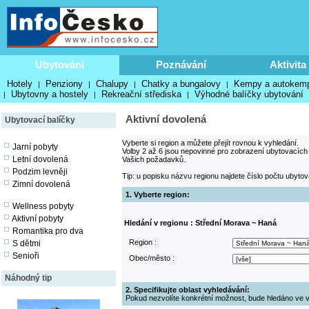
Ubytování
Poznávání
Aktivita
Hotely
Penziony
Chalupy
Chatky a bungalovy
Kempy a autokem
|
|
|
|
Ubytovny a hostely
Rekreační střediska
Výhodné balíčky ubytování
|
|
|
Aktivní dovolená
Ubytovací balíčky
Vyberte si region a můžete přejít rovnou k vyhledání.
Jarní pobyty
Volby 2 až 6 jsou nepovinné pro zobrazení ubytovacích
Letní dovolená
Vašich požadavků.
Podzim levněji
Tip: u popisku názvu regionu najdete číslo počtu ubytov
Zimní dovolená
1. Vyberte region:
Wellness pobyty
Aktivní pobyty
Hledání v regionu : Střední Morava ~ Haná
Romantika pro dva
Region :
S dětmi
Senioři
Obec/město :
Náhodný tip
2. Specifikujte oblast vyhledávání:
Pokud nezvolíte konkrétní možnost, bude hledáno ve v