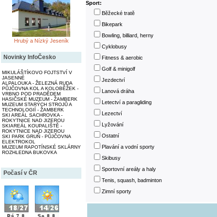
Sport:
Běžecké tratě
Bikepark
Bowling, billiard, herny
Hrubý a Nízký Jeseník
Cyklobusy
Novinky InfoČesko
Fitness & aerobic
Golf & minigolf
MIKULÁŠTÍKOVO FOJTSTVÍ V
JASENNÉ
Jezdectví
ALPALOUKA - ŽELEZNÁ RUDA
PŮJČOVNA KOL A KOLOBĚŽEK -
Lanová dráha
VRBNO POD PRADĚDEM
HASIČSKÉ MUZEUM - ŽAMBERK
Letectví a paragliding
MUZEUM STARÝCH STROJŮ A
TECHNOLOGIÍ - ŽAMBERK
Lezectví
SKI AREÁL SACHROVKA -
ROKYTNICE NAD JIZEROU
Lyžování
SKIAREÁL KOUPALIŠTĚ -
ROKYTNICE NAD JIZEROU
Ostatní
SKI PARK GRUŇ - PŮJČOVNA
ELEKTROKOL
Plavání a vodní sporty
MUZEUM RAPOTÍNSKÉ SKLÁRNY
ROZHLEDNA BUKOVKA
Skibusy
Sportovní areály a haly
Počasí v ČR
Tenis, squash, badminton
Zimní sporty