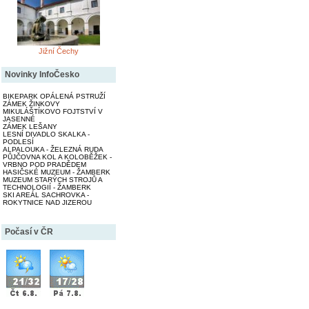
Jižní Čechy
Novinky InfoČesko
BIKEPARK OPÁLENÁ PSTRUŽÍ
ZÁMEK ŽINKOVY
MIKULÁŠTÍKOVO FOJTSTVÍ V
JASENNÉ
ZÁMEK LEŠANY
LESNÍ DIVADLO SKALKA -
PODLESÍ
ALPALOUKA - ŽELEZNÁ RUDA
PŮJČOVNA KOL A KOLOBĚŽEK -
VRBNO POD PRADĚDEM
HASIČSKÉ MUZEUM - ŽAMBERK
MUZEUM STARÝCH STROJŮ A
TECHNOLOGIÍ - ŽAMBERK
SKI AREÁL SACHROVKA -
ROKYTNICE NAD JIZEROU
Počasí v ČR