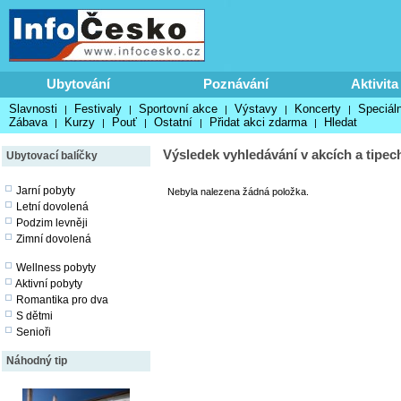
Ubytování
Poznávání
Aktivita
Slavnosti
Festivaly
Sportovní akce
Výstavy
Koncerty
Speciáln
|
|
|
|
|
Zábava
Kurzy
Pouť
Ostatní
Přidat akci zdarma
Hledat
|
|
|
|
|
Výsledek vyhledávání v akcích a tipec
Ubytovací balíčky
Jarní pobyty
Nebyla nalezena žádná položka.
Letní dovolená
Podzim levněji
Zimní dovolená
Wellness pobyty
Aktivní pobyty
Romantika pro dva
S dětmi
Senioři
Náhodný tip