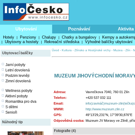
Ubytování
Poznávání
Aktivita
Hotely
Penziony
Chalupy
Chatky a bungalovy
Kempy a autokem
|
|
|
|
Ubytovny a hostely
Rekreační střediska
Výhodné balíčky ubytování
|
|
|
Úvod
-
Kultura
-
Zlínsko a Hostýnské vrchy
-
Muzea
-
Zlín
-
Ubytovací balíčky
Jarní pobyty
Letní dovolená
MUZEUM JIHOVÝCHODNÍ MORAVY 
Podzim levněji
Zimní dovolená
Wellness pobyty
Adresa:
Vavrečkova 7040, 760 01 Zlín
Aktivní pobyty
Telefon:
+420 537 032 111
Romantika pro dva
Email:
info(zavináč)muzeum-zlin(tečka)
S dětmi
WWW:
http://www.muzeum.zlin.cz
Senioři
GPS:
49°13'29,231"N, 17°39'30,876"E
Odpovědná osoba:
Muzeum JV Moravy ve Zlíně, pří
Náhodný tip
Fotografie (4)