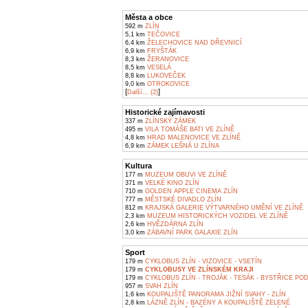
Města a obce
592 m
ZLÍN
5,1 km
TEČOVICE
6,4 km
ŽELECHOVICE NAD DŘEVNICÍ
6,9 km
FRYŠTÁK
8,3 km
ŽERANOVICE
8,5 km
VESELÁ
8,8 km
LUKOVEČEK
9,0 km
OTROKOVICE
[
]
Další... (2)
Historické zajímavosti
337 m
ZLÍNSKÝ ZÁMEK
495 m
VILA TOMÁŠE BATI VE ZLÍNĚ
4,8 km
HRAD MALENOVICE VE ZLÍNĚ
6,9 km
ZÁMEK LEŠNÁ U ZLÍNA
Kultura
177 m
MUZEUM OBUVI VE ZLÍNĚ
371 m
VELKÉ KINO ZLÍN
710 m
GOLDEN APPLE CINEMA ZLÍN
777 m
MĚSTSKÉ DIVADLO ZLÍN
812 m
KRAJSKÁ GALERIE VÝTVARNÉHO UMĚNÍ VE ZLÍNĚ
2,3 km
MUZEUM HISTORICKÝCH VOZIDEL VE ZLÍNĚ
2,6 km
HVĚZDÁRNA ZLÍN
3,0 km
ZÁBAVNÍ PARK GALAXIE ZLÍN
Sport
179 m
CYKLOBUS ZLÍN - VIZOVICE - VSETÍN
179 m
CYKLOBUSY VE ZLÍNSKÉM KRAJI
179 m
CYKLOBUS ZLÍN - TROJÁK - TESÁK - BYSTŘICE P
957 m
SVAH ZLÍN
1,6 km
KOUPALIŠTĚ PANORAMA JIŽNÍ SVAHY - ZLÍN
2,8 km
LÁZNĚ ZLÍN - BAZÉNY A KOUPALIŠTĚ ZELENÉ