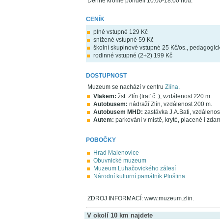
Denně kromě pondělí 10.00-18.00 hod.
CENÍK
plné vstupné 129 Kč
snížené vstupné 59 Kč
školní skupinové vstupné 25 Kč/os., pedagogi
rodinné vstupné (2+2) 199 Kč
DOSTUPNOST
Muzeum se nachází v centru
Zlína
.
Vlakem:
žst. Zlín (trať č. ), vzdálenost 220 m.
Autobusem:
nádraží Zlín, vzdálenost 200 m.
Autobusem MHD:
zastávka J.A.Bati, vzdálenos
Autem:
parkování v místě, kryté, placené i zda
POBOČKY
Hrad Malenovice
Obuvnické muzeum
Muzeum Luhačovického zálesí
Národní kulturní památník Ploština
ZDROJ INFORMACÍ: www.muzeum.zlin.
V okolí 10 km najdete