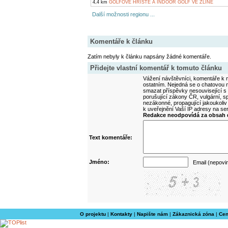
4,4 km
GOLFOVÉ HŘIŠTĚ A INDOOR GOLF VE ZLÍNĚ
Další možnosti regionu ...
Komentáře k článku
Zatím nebyly k článku napsány žádné komentáře.
Přidejte vlastní komentář k tomuto článku
Vážení návštěvníci, komentáře k m
ostatním. Nejedná se o chatovou m
smazat příspěvky nesouvisející s
porušující zákony ČR, vulgární, sp
nezákonné, propagující jakoukoliv
k uveřejnění Vaší IP adresy na s
Redakce neodpovídá za obsah d
Text komentáře:
Jméno:
Email (nepovi
O projektu
|
Kontakty
|
Napište nám
|
Zákaznická zóna
|
Cen