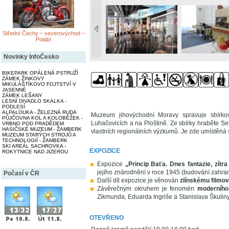
Střední Čechy ~ severovýchod ~
Polabí
Novinky InfoČesko
BIKEPARK OPÁLENÁ PSTRUŽÍ
ZÁMEK ŽINKOVY
MIKULÁŠTÍKOVO FOJTSTVÍ V
JASENNÉ
ZÁMEK LEŠANY
LESNÍ DIVADLO SKALKA -
PODLESÍ
ALPALOUKA - ŽELEZNÁ RUDA
Muzeum jihovýchodní Moravy spravuje sbírkové
PŮJČOVNA KOL A KOLOBĚŽEK -
Luhačovicích a na Ploštině. Ze sbírky hraběte Se
VRBNO POD PRADĚDEM
HASIČSKÉ MUZEUM - ŽAMBERK
vlastních regionálních výzkumů. Je zde umístěná s
MUZEUM STARÝCH STROJŮ A
TECHNOLOGIÍ - ŽAMBERK
SKI AREÁL SACHROVKA -
EXPOZICE
ROKYTNICE NAD JIZEROU
Expozice
„Princip Baťa. Dnes fantazie, zítr
jejího znárodnění v roce 1945 (budování zahran
Počasí v ČR
Další díl expozice je věnován
zlínskému filmo
Závěrečným okruhem je fenomén
moderního 
Zikmunda, Eduarda Ingriše a Stanislava Škuliny
OTEVŘENO