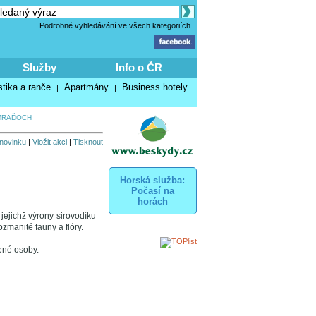
Podrobné vyhledávání ve všech kategoriích
Služby
Info o ČR
stika a ranče
Apartmány
Business hotely
|
|
MRAĎOCH
 novinku
|
Vložit akci
|
Tisknout
Horská služba:
Počasí na
horách
jejichž výrony sirovodíku
zmanité fauny a flóry.
ené osoby.