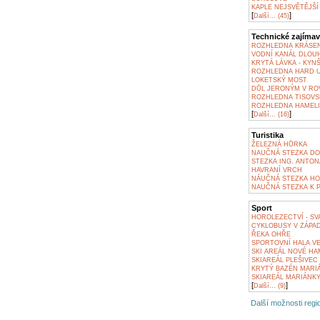
KAPLE NEJSVĚTĚJŠÍ
[
]
Další... (45)
Technické zajímav
ROZHLEDNA KRÁSE
VODNÍ KANÁL DLOU
KRYTÁ LÁVKA - KYN
ROZHLEDNA HARD U
LOKETSKÝ MOST
DŮL JERONÝM V ROV
ROZHLEDNA TISOVSK
ROZHLEDNA HAMELI
[
]
Další... (16)
Turistika
ŽELEZNÁ HŮRKA
NAUČNÁ STEZKA DOU
STEZKA ING. ANTON
HAVRANÍ VRCH
NÁUČNÁ STEZKA HO
NAUČNÁ STEZKA K 
Sport
HOROLEZECTVÍ - SV
CYKLOBUSY V ZÁPA
ŘEKA OHŘE
SPORTOVNÍ HALA VE
SKI AREÁL NOVÉ H
SKIAREÁL PLEŠIVEC
KRYTÝ BAZÉN MARI
SKIAREÁL MARIÁNK
[
]
Další... (9)
Další možnosti regio