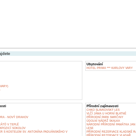
ajdete
Ubytování
HOTEL PRIMA *** KARLOVY VARY
VARY)
)
osti
Přírodní zajímavosti
CHKO SLAVKOVSKÝ LES
VLČÍ JÁMA U HORNÍ BLATNÉ
URA - NOVÝ DRAHOV
PŘÍRODNÍ PARK SMRČINY
ÚDOLNÍ NÁDRŽ SKALKA
ÁTŮ V TEPLÉ
NÁRODNÍ PŘÍRODNÍ PAMÁTKA JAN
XPOZICÍ SOKOLOV
LESE
ER S KOSTELEM SV. ANTONÍNA PADUÁNSKÉHO V
PŘÍRODNÍ REZERVACE KLADSKÉ RA
PŘÍRODNÍ REZERVACE VLADAŘ