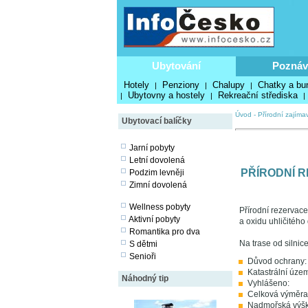
Ubytování
Poznáv
Hotely
Penziony
Chalupy
Chatky a bu
|
|
|
Ubytovny a hostely
Rekreační střediska
|
|
|
Úvod
-
Přírodní zajímav
Ubytovací balíčky
Jarní pobyty
Letní dovolená
PŘÍRODNÍ 
Podzim levněji
Zimní dovolená
Wellness pobyty
Přírodní rezervace
Aktivní pobyty
a oxidu uhličitého
Romantika pro dva
Na trase od silnic
S dětmi
Senioři
Důvod ochrany:
Katastrální územ
Náhodný tip
Vyhlášeno:
Celková výměra:
Nadmořská výšk