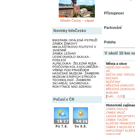
Přístupnost
Střední Čechy ~ západ
Parkování
Novinky InfoČesko
BIKEPARK OPÁLENÁ PSTRUŽÍ
Poloha
ZÁMEK ŽINKOVY
MIKULÁŠTÍKOVO FOJTSTVÍ V
JASENNÉ
V okolí 10 km n
ZÁMEK LEŠANY
LESNÍ DIVADLO SKALKA -
PODLESÍ
Města a obce
ALPALOUKA - ŽELEZNÁ RUDA
PŮJČOVNA KOL A KOLOBĚŽEK -
ANDĚLSKÁ HORA
VRBNO POD PRADĚDEM
AŠ
HASIČSKÉ MUZEUM - ŽAMBERK
BEČOV NAD TEPLOU
MUZEUM STARÝCH STROJŮ A
BOCHOV
TECHNOLOGIÍ - ŽAMBERK
BOŽIČANY
SKI AREÁL SACHROVKA -
BŘEZOVÁ (KARLOVY 
ROKYTNICE NAD JIZEROU
BŘEZOVÁ (SOKOLOV
BUBLAVA
[
]
Další... (122)
Počasí v ČR
Historické zajímav
ZÁMEK HAZLOV
ZÁMEK VALEČ
LIDOVÁ ARCHITEKT
ZÁMEK TOUŽIM
KLÁŠTER PREMOSTR
ZÁMEK S MUZEJNÍ E
KAPUCÍNSKÝ KLÁŠT
SOKOLOVĚ