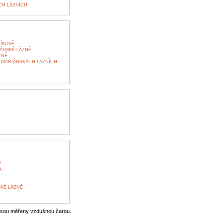
CH LÁZNÍCH
LÍKOVĚ
ÁNSKÉ LÁZNĚ
ZNĚ
 MARIÁNSKÝCH LÁZNÍCH
V
A
KÉ LÁZNĚ
jsou měřeny vzdušnou čarou.