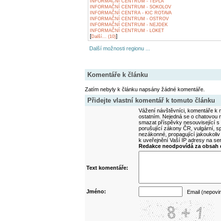
INFORMAČNÍ CENTRUM - TEPLÁ
INFORMAČNÍ CENTRUM - SOKOLOV
INFORMAČNÍ CENTRA - KIC ROTAVA
INFORMAČNÍ CENTRUM - OSTROV
INFORMAČNÍ CENTRUM - NEJDEK
INFORMAČNÍ CENTRUM - LOKET
[
]
Další... (10)
Další možnosti regionu ...
Komentáře k článku
Zatím nebyly k článku napsány žádné komentáře.
Přidejte vlastní komentář k tomuto článku
Vážení návštěvníci, komentáře k m
ostatním. Nejedná se o chatovou m
smazat příspěvky nesouvisející s
porušující zákony ČR, vulgární, sp
nezákonné, propagující jakoukoliv
k uveřejnění Vaší IP adresy na s
Redakce neodpovídá za obsah d
Text komentáře:
Jméno:
Email (nepovi