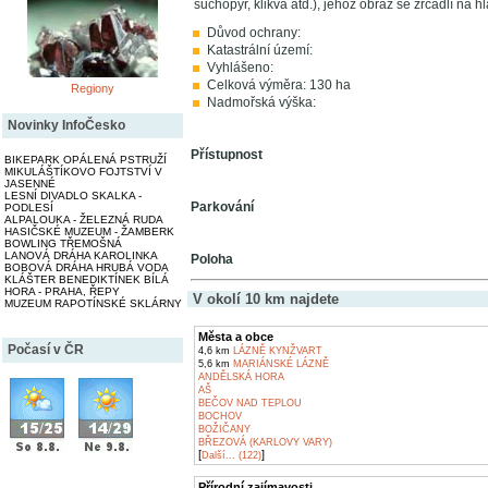
suchopýr, klikva atd.), jehož obraz se zrcadlí na 
Důvod ochrany:
Katastrální území:
Vyhlášeno:
Celková výměra: 130 ha
Regiony
Nadmořská výška:
Novinky InfoČesko
Přístupnost
BIKEPARK OPÁLENÁ PSTRUŽÍ
MIKULÁŠTÍKOVO FOJTSTVÍ V
JASENNÉ
LESNÍ DIVADLO SKALKA -
Parkování
PODLESÍ
ALPALOUKA - ŽELEZNÁ RUDA
HASIČSKÉ MUZEUM - ŽAMBERK
BOWLING TŘEMOŠNÁ
LANOVÁ DRÁHA KAROLINKA
Poloha
BOBOVÁ DRÁHA HRUBÁ VODA
KLÁŠTER BENEDIKTÍNEK BÍLÁ
HORA - PRAHA, ŘEPY
V okolí 10 km najdete
MUZEUM RAPOTÍNSKÉ SKLÁRNY
Města a obce
Počasí v ČR
4,6 km
LÁZNĚ KYNŽVART
5,6 km
MARIÁNSKÉ LÁZNĚ
ANDĚLSKÁ HORA
AŠ
BEČOV NAD TEPLOU
BOCHOV
BOŽIČANY
BŘEZOVÁ (KARLOVY VARY)
[
]
Další... (122)
Přírodní zajímavosti