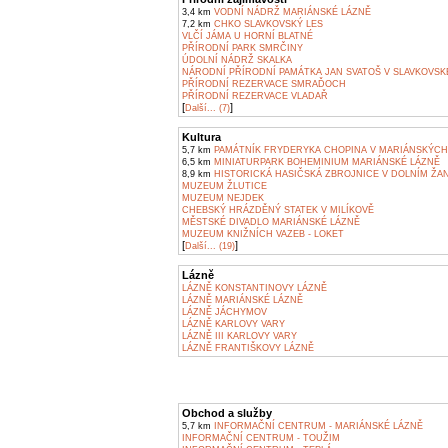
3,4 km
VODNÍ NÁDRŽ MARIÁNSKÉ LÁZNĚ
7,2 km
CHKO SLAVKOVSKÝ LES
VLČÍ JÁMA U HORNÍ BLATNÉ
PŘÍRODNÍ PARK SMRČINY
ÚDOLNÍ NÁDRŽ SKALKA
NÁRODNÍ PŘÍRODNÍ PAMÁTKA JAN SVATOŠ V SLAVKOVSK
PŘÍRODNÍ REZERVACE SMRAĎOCH
PŘÍRODNÍ REZERVACE VLADAŘ
[
]
Další... (7)
Kultura
5,7 km
PAMÁTNÍK FRYDERYKA CHOPINA V MARIÁNSKÝCH
6,5 km
MINIATURPARK BOHEMINIUM MARIÁNSKÉ LÁZNĚ
8,9 km
HISTORICKÁ HASIČSKÁ ZBROJNICE V DOLNÍM ŽA
MUZEUM ŽLUTICE
MUZEUM NEJDEK
CHEBSKÝ HRÁZDĚNÝ STATEK V MILÍKOVĚ
MĚSTSKÉ DIVADLO MARIÁNSKÉ LÁZNĚ
MUZEUM KNIŽNÍCH VAZEB - LOKET
[
]
Další... (19)
Lázně
LÁZNĚ KONSTANTINOVY LÁZNĚ
LÁZNĚ MARIÁNSKÉ LÁZNĚ
LÁZNĚ JÁCHYMOV
LÁZNĚ KARLOVY VARY
LÁZNĚ III KARLOVY VARY
LÁZNĚ FRANTIŠKOVY LÁZNĚ
Obchod a služby
5,7 km
INFORMAČNÍ CENTRUM - MARIÁNSKÉ LÁZNĚ
INFORMAČNÍ CENTRUM - TOUŽIM