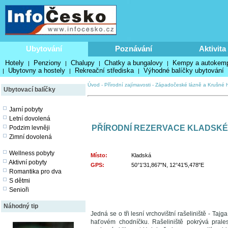
Ubytování
Poznávání
Aktivita
Hotely
Penziony
Chalupy
Chatky a bungalovy
Kempy a autokem
|
|
|
|
Ubytovny a hostely
Rekreační střediska
Výhodné balíčky ubytování
|
|
|
Úvod
-
Přírodní zajímavosti
-
Západočeské lázně a Krušné h
Ubytovací balíčky
Jarní pobyty
Letní dovolená
PŘÍRODNÍ REZERVACE KLADSKÉ 
Podzim levněji
Zimní dovolená
Wellness pobyty
Místo:
Kladská
Aktivní pobyty
GPS:
50°1'31,867"N, 12°41'5,478"E
Romantika pro dva
S dětmi
Senioři
Náhodný tip
Jedná se o tři lesní vrchovištní rašeliniště - Ta
haťovém chodníčku. Rašeliniště pokrývá praleso