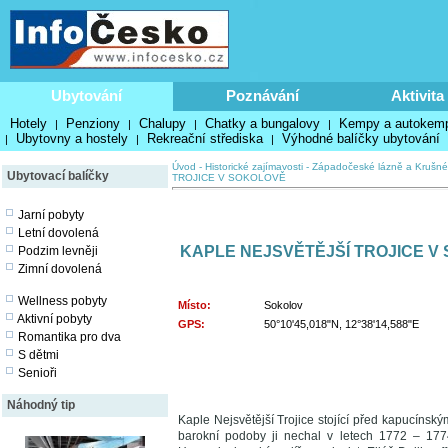
Ubytování
Poznávání
Aktivita
Hotely
Penziony
Chalupy
Chatky a bungalovy
Kempy a autokem
|
|
|
|
Ubytovny a hostely
Rekreační střediska
Výhodné balíčky ubytování
|
|
|
Úvod
-
Historické zajímavosti
-
Západočeské lázně a Krušné
Ubytovací balíčky
TROJICE V SOKOLOVĚ
Jarní pobyty
Letní dovolená
KAPLE NEJSVĚTĚJŠÍ TROJICE V
Podzim levněji
Zimní dovolená
Wellness pobyty
Místo:
Sokolov
Aktivní pobyty
GPS:
50°10'45,018"N, 12°38'14,588"E
Romantika pro dva
S dětmi
Senioři
Náhodný tip
Kaple Nejsvětější Trojice stojící před kapucínsk
barokní podoby ji nechal v letech 1772 – 1774