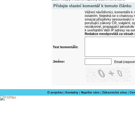
Přidejte vlastní komentář k tomuto článku
Vážení návštěvníci, komentáře k m
ostatním. Nejedná se o chatovou m
smazat příspěvky nesouvisející s
porušující zákony ČR, vulgární, sp
nezákonné, propagující jakoukoliv
k uveřejnění Vaší IP adresy na s
Redakce neodpovídá za obsah d
Text komentáře:
Jméno:
Email (nepovi
O projektu
|
Kontakty
|
Napište nám
|
Zákaznická zóna
|
Cen