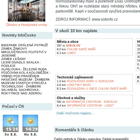
Hornoslavkovský malíř a purkmistr Eliáš Dollhopff 
a řekou Ohří se rozkládal starý městský hřbitov,
parkoviště. Kapli v současnosti využívá pravoslavn
ZDROJ INFORMACÍ: www.sokinfo.cz
Zlínsko a Hostýnské vrchy
V okolí 10 km najdete
Novinky InfoČesko
Města a obce
H
BIKEPARK OPÁLENÁ PSTRUŽÍ
287 m
SOKOLOV
5
ZÁMEK ŽINKOVY
8,0 km
CHLUM SVATÉ MAŘÍ
2
MIKULÁŠTÍKOVO FOJTSTVÍ V
8,3 km
LOKET
2
JASENNÉ
3
ZÁMEK LEŠANY
5
LESNÍ DIVADLO SKALKA -
8
PODLESÍ
8
ALPALOUKA - ŽELEZNÁ RUDA
PŮJČOVNA KOL A KOLOBĚŽEK -
VRBNO POD PRADĚDEM
Technické zajímavosti
K
HASIČSKÉ MUZEUM - ŽAMBERK
1,4 km
ROZHLEDNA HARD U SOKOLOVA
8
MUZEUM STARÝCH STROJŮ A
4,6 km
LOKETSKÝ MOST
TECHNOLOGIÍ - ŽAMBERK
8,3 km
ROZHLEDNA U OBCE CHLUM SVATÉ MAŘÍ
SKI AREÁL SACHROVKA -
ROKYTNICE NAD JIZEROU
Obchod a služby
591 m
INFORMAČNÍ CENTRUM - SOKOLOV
8,4 km
INFORMAČNÍ CENTRUM - LOKET
Počasí v ČR
Další možnosti regionu ...
Komentáře k článku
Zatím nebyly k článku napsány žádné komentáře.