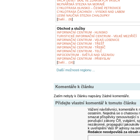
VRCH DEVĚT SKAL VE ŽĎÁRSKÝCH VRŠÍCH
MLYNÁŘSKÁ STEZKA NA MORAVĚ
CYKLOTRASA HLINSKO – ČESKÉ PETROVICE
CYKLOTRASA ČACHNOV – VYSOKÁ NAD LABEM
LESNÍ NAUČNÁ STEZKA CHALOUPKY
[
]
Další... (9)
Obchod a služby
INFORMAČNÍ CENTRUM - HLINSKO
TURISTICKÉ INFORMAČNÍ CENTRUM - VELKÉ MEZIŘÍČÍ
INFORMAČNÍ CENTRUM - VELKÁ LOSENICE
INFORMAČNÍ CENTRUM - TŘEŠŤ
INFORMAČNÍ CENTRUM - TŘEBÍČ
INFORMAČNÍ CENTRUM - TELČ
INFOCENTRUM - SVĚTLÁ NAD SÁZAVOU
INFORMAČNÍ CENTRUM - PŘIBYSLAV
[
]
Další... (14)
Další možnosti regionu ...
Komentáře k článku
Zatím nebyly k článku napsány žádné komentáře.
Přidejte vlastní komentář k tomuto článku
Vážení návštěvníci, komentáře k m
ostatním. Nejedná se o chatovou m
smazat příspěvky nesouvisející s
porušující zákony ČR, vulgární, sp
nezákonné, propagující jakoukoliv
k uveřejnění Vaší IP adresy na s
Redakce neodpovídá za obsah d