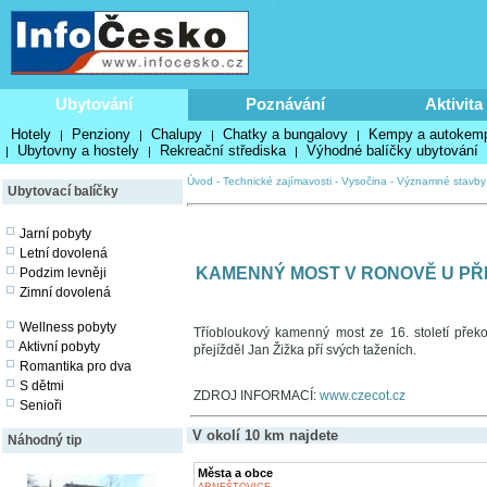
Ubytování
Poznávání
Aktivita
Hotely
Penziony
Chalupy
Chatky a bungalovy
Kempy a autokem
|
|
|
|
Ubytovny a hostely
Rekreační střediska
Výhodné balíčky ubytování
|
|
|
Úvod
-
Technické zajímavosti
-
Vysočina
-
Významné stavby
Ubytovací balíčky
Jarní pobyty
Letní dovolená
KAMENNÝ MOST V RONOVĚ U PŘ
Podzim levněji
Zimní dovolená
Wellness pobyty
Tříobloukový kamenný most ze 16. století přek
Aktivní pobyty
přejížděl Jan Žižka pří svých taženích.
Romantika pro dva
S dětmi
ZDROJ INFORMACÍ:
www.czecot.cz
Senioři
V okolí 10 km najdete
Náhodný tip
Města a obce