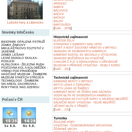
ARNEŠTOVICE
ARNOLEC
BABICE
BÁCOVICE
BAČICE
BAČKOV
BALINY
Lužické hory a Liberecko
BARTOUŠOV
[
]
Další... (678)
Novinky InfoČesko
Historické zajímavosti
KLÁŠTER ŽELIV
BIKEPARK OPÁLENÁ PSTRUŽÍ
SYNAGOGA V KAMENICI NAD LIPOU
ZÁMEK ŽINKOVY
STARÝ A NOVÝ ŽIDOVSKÝ HŘBITOV V BRTNICI
MIKULÁŠTÍKOVO FOJTSTVÍ V
SKANZEN VE SVOBODNÝCH HAMRECH
JASENNÉ
ZÁMEK LEŠANY
KAMENNÝ KOSTEL SV. MICHALA U VÍTOCHOVA
LESNÍ DIVADLO SKALKA -
SKANZEN MOŽDĚNICE NA VYSOČINĚ
PODLESÍ
CHALUPA Č.P.47 S DRASLOVNOU V DŘEVÍKOVĚ
ALPALOUKA - ŽELEZNÁ RUDA
MUZEUM V PŘÍRODĚ VYSOČINA - VESELÝ KOPEC
PŮJČOVNA KOL A KOLOBĚŽEK -
[
]
Další... (91)
VRBNO POD PRADĚDEM
HASIČSKÉ MUZEUM - ŽAMBERK
Technické zajímavosti
MUZEUM STARÝCH STROJŮ A
TECHNOLOGIÍ - ŽAMBERK
KAMENNÉ MOSTY V BRTNICI
SKI AREÁL SACHROVKA -
KRYTÁ LÁVKA V ČERNVÍRU
ROKYTNICE NAD JIZEROU
KRYTÁ LÁVKA VE ŠVAŘECI
KAMENNÝ MOST VE ŽĎÁRU NAD SÁZAVOU
VODNÍ MLÝN VE SVOBODNÝCH HAMRECH
ROZHLEDNA NA FAJTOVĚ KOPCI U VELKÉHO MEZIŘÍČÍ
Počasí v ČR
DÁLNIČNÍ MOST VYSOČINA - VELKÉ MEZIŘÍČÍ
VĚTRNÝ MLÝN V TŘEBÍČI
[
]
Další... (15)
Turistika
ŽELEZNÉ HORY
VYSOČINA - ČESKOMORAVSKÁ VRCHOVINA
ŽĎÁRSKÉ VRCHY