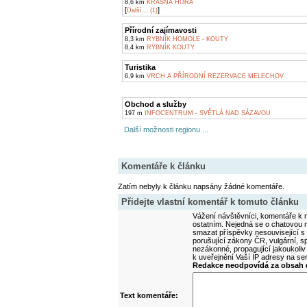
8,6 km
KRÁSNÁ HORA
[
]
Další... (1)
Přírodní zajímavosti
8,3 km
RYBNÍK HOMOLE - KOUTY
8,4 km
RYBNÍK KOUTY
Turistika
6,9 km
VRCH A PŘÍRODNÍ REZERVACE MELECHOV
Obchod a služby
197 m
INFOCENTRUM - SVĚTLÁ NAD SÁZAVOU
Další možnosti regionu ...
Komentáře k článku
Zatím nebyly k článku napsány žádné komentáře.
Přidejte vlastní komentář k tomuto článku
Vážení návštěvníci, komentáře k m
ostatním. Nejedná se o chatovou m
smazat příspěvky nesouvisející s
porušující zákony ČR, vulgární, sp
nezákonné, propagující jakoukoliv
k uveřejnění Vaší IP adresy na s
Redakce neodpovídá za obsah d
Text komentáře: