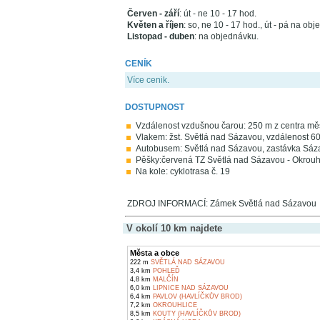
Červen - září
: út - ne 10 - 17 hod.
Květen a říjen
: so, ne 10 - 17 hod., út - pá na ob
Listopad - duben
: na objednávku.
CENÍK
Více cenik.
DOSTUPNOST
Vzdálenost vzdušnou čarou: 250 m z centra měs
Vlakem: žst. Světlá nad Sázavou, vzdálenost 6
Autobusem: Světlá nad Sázavou, zastávka Sáza
Pěšky:červená TZ Světlá nad Sázavou - Okrouh
Na kole: cyklotrasa č. 19
ZDROJ INFORMACÍ: Zámek Světlá nad Sázavou
V okolí 10 km najdete
Města a obce
222 m
SVĚTLÁ NAD SÁZAVOU
3,4 km
POHLEĎ
4,8 km
MALČÍN
6,0 km
LIPNICE NAD SÁZAVOU
6,4 km
PAVLOV (HAVLÍČKŮV BROD)
7,2 km
OKROUHLICE
8,5 km
KOUTY (HAVLÍČKŮV BROD)