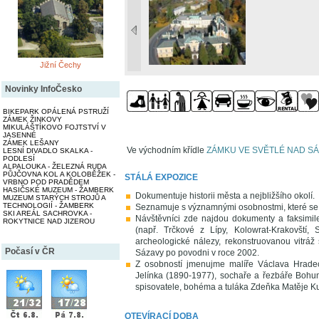
Jižní Čechy
Novinky InfoČesko
BIKEPARK OPÁLENÁ PSTRUŽÍ
ZÁMEK ŽINKOVY
MIKULÁŠTÍKOVO FOJTSTVÍ V
JASENNÉ
ZÁMEK LEŠANY
Ve východním křídle
ZÁMKU VE SVĚTLÉ NAD S
LESNÍ DIVADLO SKALKA -
PODLESÍ
ALPALOUKA - ŽELEZNÁ RUDA
PŮJČOVNA KOL A KOLOBĚŽEK -
STÁLÁ EXPOZICE
VRBNO POD PRADĚDEM
HASIČSKÉ MUZEUM - ŽAMBERK
Dokumentuje historii města a nejbližšího okolí.
MUZEUM STARÝCH STROJŮ A
TECHNOLOGIÍ - ŽAMBERK
Seznamuje s významnými osobnostmi, které se zd
SKI AREÁL SACHROVKA -
Návštěvníci zde najdou dokumenty a faksimile 
ROKYTNICE NAD JIZEROU
(např. Trčkové z Lípy, Kolowrat-Krakovští, 
archeologické nálezy, rekonstruovanou vitráž 
Počasí v ČR
Sázavy po povodni v roce 2002.
Z osobností jmenujme malíře Václava Hradec
Jelínka (1890-1977), sochaře a řezbáře Bohum
spisovatele, bohéma a tuláka Zdeňka Matěje K
OTEVÍRACÍ DOBA