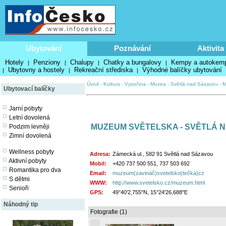
Ubytování
Poznávání
Aktivita
Hotely
Penziony
Chalupy
Chatky a bungalovy
Kempy a autokem
|
|
|
|
Ubytovny a hostely
Rekreační střediska
Výhodné balíčky ubytování
|
|
|
Úvod
-
Kultura
-
Vysočina
-
Muzea
-
Světlá nad Sázavou
-
M
Ubytovací balíčky
Jarní pobyty
Letní dovolená
MUZEUM SVĚTELSKA - SVĚTLÁ 
Podzim levněji
Zimní dovolená
Wellness pobyty
Adresa:
Zámecká ul., 582 91 Světlá nad Sázavou
Aktivní pobyty
Mobil:
+420 737 500 551, 737 503 692
Romantika pro dva
Email:
muzeum(zavináč)svetelsko(tečka)cz
S dětmi
WWW:
http://www.svetelsko.cz/muzeum.html
Senioři
GPS:
49°40'2,755"N, 15°24'26,688"E
Náhodný tip
Fotografie (1)