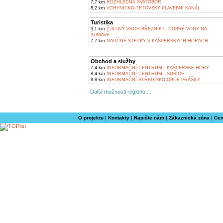
7,7 km
ROZHLEDNA SVATOBOR
8,2 km
VCHYNICKO-TETOVSKÝ PLAVEBNÍ KANÁL
Turistika
3,1 km
ŽULOVÝ VRCH BŘEZNÍK U DOBRÉ VODY NA
ŠUMAVĚ
7,7 km
NAUČNÉ STEZKY V KAŠPERSKÝCH HORÁCH
Obchod a služby
7,4 km
INFORMAČNÍ CENTRUM - KAŠPERSKÉ HORY
8,4 km
INFORMAČNÍ CENTRUM - SUŠICE
8,8 km
INFORMAČNÍ STŘEDISKO OBCE PRÁŠILY
Další možnosti regionu ...
O projektu
|
Kontakty
|
Napište nám
|
Zákaznická zóna
|
Cen