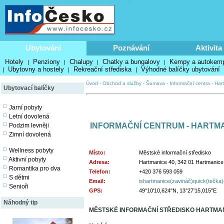
Ubytování
Poznávání
Aktivita
Hotely
Penziony
Chalupy
Chatky a bungalovy
Kempy a autokem
|
|
|
|
Ubytovny a hostely
Rekreační střediska
Výhodné balíčky ubytování
|
|
|
Úvod
-
Obchod a služby
-
Šumava
-
Informační centra
-
Har
Ubytovací balíčky
Jarní pobyty
Letní dovolená
INFORMAČNÍ CENTRUM - HARTM
Podzim levněji
Zimní dovolená
Wellness pobyty
Místo:
Městské informační středisko
Aktivní pobyty
Adresa:
Hartmanice 40, 342 01 Hartmanice
Romantika pro dva
Telefon:
+420 376 593 059
S dětmi
Email:
ishartmanice(zavináč)quick(tečka
Senioři
GPS:
49°10'10,624"N, 13°27'15,015"E
Náhodný tip
MĚSTSKÉ INFORMAČNÍ STŘEDISKO HARTMA