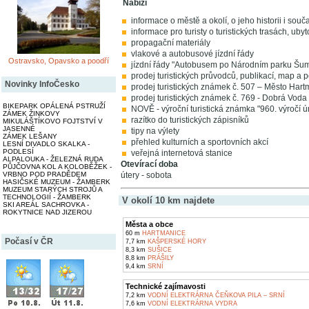
Nabízí
informace o městě a okolí, o jeho historii i souč
informace pro turisty o turistických trasách, uby
propagační materiály
vlakové a autobusové jízdní řády
Ostravsko, Opavsko a poodří
jízdní řády "Autobusem po Národním parku Šu
prodej turistických průvodců, publikací, map a 
Novinky InfoČesko
prodej turistických známek č. 507 – Město Har
prodej turistických známek č. 769 - Dobrá Voda
BIKEPARK OPÁLENÁ PSTRUŽÍ
NOVĚ - výroční turistická známka "960. výročí úmr
ZÁMEK ŽINKOVY
razítko do turistických zápisníků
MIKULÁŠTÍKOVO FOJTSTVÍ V
JASENNÉ
tipy na výlety
ZÁMEK LEŠANY
přehled kulturních a sportovních akcí
LESNÍ DIVADLO SKALKA -
PODLESÍ
veřejná internetová stanice
ALPALOUKA - ŽELEZNÁ RUDA
Otevírací doba
PŮJČOVNA KOL A KOLOBĚŽEK -
VRBNO POD PRADĚDEM
útery - sobota
HASIČSKÉ MUZEUM - ŽAMBERK
MUZEUM STARÝCH STROJŮ A
TECHNOLOGIÍ - ŽAMBERK
V okolí 10 km najdete
SKI AREÁL SACHROVKA -
ROKYTNICE NAD JIZEROU
Města a obce
60 m
HARTMANICE
Počasí v ČR
7,7 km
KAŠPERSKÉ HORY
8,3 km
SUŠICE
8,8 km
PRÁŠILY
9,4 km
SRNÍ
Technické zajímavosti
7,2 km
VODNÍ ELEKTRÁRNA ČEŇKOVA PILA – SRNÍ
7,6 km
VODNÍ ELEKTRÁRNA VYDRA