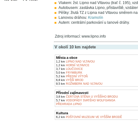
Vlakem: žst. Lipno nad Vltavou (trať č. 195), vz
Autobusem: zastávka Lipno, přístaviště, vzdálen
Pěšky: žlutá TZ z Lipna nad Vltavou směrem n
Lanovou dráhou:
Kramolín
Autem: centrální parkování u lanové dráhy.
Zdroj informací: www.lipno.info
V okolí 10 km najdete
Města a obce
1,2 km
LIPNO NAD VLTAVOU
1,2 km
HORNÍ VLTAVICE
3,7 km
LOUČOVICE
5,0 km
FRYMBURK
5,2 km
PŘEDNÍ VÝTOŇ
6,8 km
VYŠŠÍ BROD
9,5 km
ROŽMBERK NAD VLTAVOU
Přírodní zajímavosti
3,8 km
ČERTOVA STĚNA U VYŠŠÍHO BRODU
5,7 km
VODOPÁDY SVATÉHO WOLFGANGA
PŘEHRADA LIPNO
Kultura
6,2 km
POŠTOVNÍ MUZEUM VE VYŠŠÍM BRODĚ