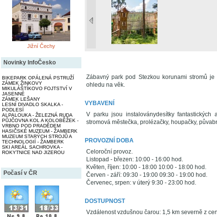
Jižní Čechy
Novinky InfoČesko
Zábavný park pod Stezkou korunami stromů je
BIKEPARK OPÁLENÁ PSTRUŽÍ
ZÁMEK ŽINKOVY
ohledu na věk.
MIKULÁŠTÍKOVO FOJTSTVÍ V
JASENNÉ
ZÁMEK LEŠANY
VYBAVENÍ
LESNÍ DIVADLO SKALKA -
PODLESÍ
V parku jsou instaloványdesítky fantastických at
ALPALOUKA - ŽELEZNÁ RUDA
PŮJČOVNA KOL A KOLOBĚŽEK -
stromová městečka, prolézačky, houpačky, půvabné
VRBNO POD PRADĚDEM
HASIČSKÉ MUZEUM - ŽAMBERK
MUZEUM STARÝCH STROJŮ A
PROVOZNÍ DOBA
TECHNOLOGIÍ - ŽAMBERK
SKI AREÁL SACHROVKA -
Celoroční provoz.
ROKYTNICE NAD JIZEROU
Listopad - březen: 10:00 - 16:00 hod.
Květen, říjen: 10:00 - 18:00 10:00 - 18:00 hod.
Počasí v ČR
Červen - září: 09:30 - 19:00 09:30 - 19:00 hod.
Červenec, srpen: v úterý 9:30 - 23:00 hod.
DOSTUPNOST
Vzdálenost vzdušnou čarou: 1,5 km severně z ce