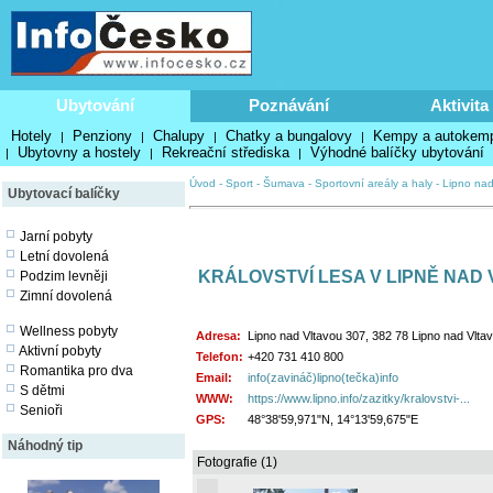
Ubytování
Poznávání
Aktivita
Hotely
Penziony
Chalupy
Chatky a bungalovy
Kempy a autokem
|
|
|
|
Ubytovny a hostely
Rekreační střediska
Výhodné balíčky ubytování
|
|
|
Úvod
-
Sport
-
Šumava
-
Sportovní areály a haly
-
Lipno nad
Ubytovací balíčky
Jarní pobyty
Letní dovolená
KRÁLOVSTVÍ LESA V LIPNĚ NAD
Podzim levněji
Zimní dovolená
Wellness pobyty
Adresa:
Lipno nad Vltavou 307, 382 78 Lipno nad Vlta
Aktivní pobyty
Telefon:
+420 731 410 800
Romantika pro dva
Email:
info(zavináč)lipno(tečka)info
S dětmi
WWW:
https://www.lipno.info/zazitky/kralovstvi-...
Senioři
GPS:
48°38'59,971"N, 14°13'59,675"E
Náhodný tip
Fotografie (1)