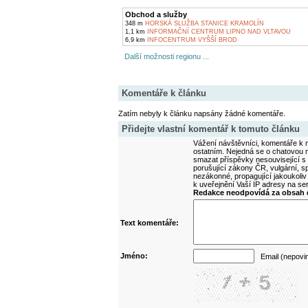
Obchod a služby
348 m
HORSKÁ SLUŽBA STANICE KRAMOLÍN
1,1 km
INFORMAČNÍ CENTRUM LIPNO NAD VLTAVOU
6,9 km
INFOCENTRUM VYŠŠÍ BROD
Další možnosti regionu ...
Komentáře k článku
Zatím nebyly k článku napsány žádné komentáře.
Přidejte vlastní komentář k tomuto článku
Vážení návštěvníci, komentáře k m
ostatním. Nejedná se o chatovou m
smazat příspěvky nesouvisející s
porušující zákony ČR, vulgární, sp
nezákonné, propagující jakoukoliv
k uveřejnění Vaší IP adresy na s
Redakce neodpovídá za obsah d
Text komentáře:
Jméno:
Email (nepovi