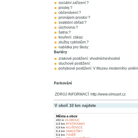
sociální zařízení:?
prodej:?
občerstvení:?
pronájem prostor:?
svatební obřad:?
úschovna:?
šatna:?
kouření: zákaz
služby cyklistům:?
nabídka pro školy:
Bariéry
zrakové postižení: vhodné/nevhodné
sluchové postižení:
pohybové postižení: V Muzeu moderního umění 
Parkování
ZDROJ INFORMACÍ: http://www.olmuart.cz
V okolí 10 km najdete
Města a obce
433 m
OLOMOUC
4,8 km
BYSTROVANY
4,9 km
HLUŠOVICE
6,4 km
SAMOTÍŠKY
6,6 km
TOVÉŘ