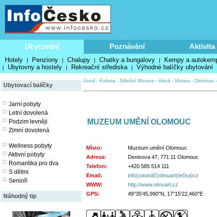
Ubytování
Poznávání
Aktivita
Hotely
Penziony
Chalupy
Chatky a bungalovy
Kempy a autokem
|
|
|
|
Ubytovny a hostely
Rekreační střediska
Výhodné balíčky ubytování
|
|
|
Úvod
-
Kultura
-
Střední Morava - Haná
-
Muzea
-
Olomouc
Ubytovací balíčky
Jarní pobyty
Letní dovolená
MUZEUM UMĚNÍ OLOMOUC
Podzim levněji
Zimní dovolená
Wellness pobyty
Místo:
Muzeum umění Olomouc
Aktivní pobyty
Adresa:
Denisova 47, 771 11 Olomouc
Romantika pro dva
Telefon:
+420 585 514 111
S dětmi
Email:
info(zavináč)olmuart(tečka)cz
Senioři
WWW:
http://www.olmuart.cz
GPS:
49°35'45,990"N, 17°15'22,460"E
Náhodný tip