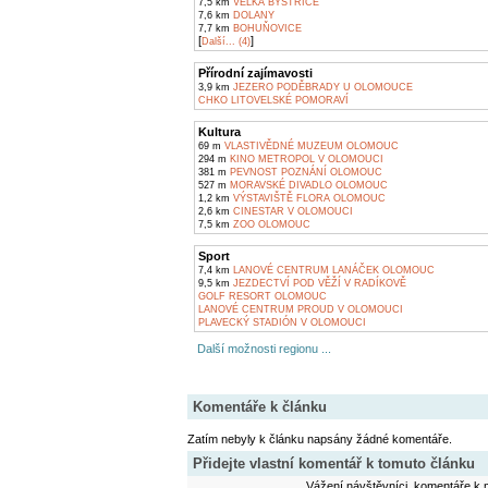
7,5 km
VELKÁ BYSTŘICE
7,6 km
DOLANY
7,7 km
BOHUŇOVICE
[
]
Další... (4)
Přírodní zajímavosti
3,9 km
JEZERO PODĚBRADY U OLOMOUCE
CHKO LITOVELSKÉ POMORAVÍ
Kultura
69 m
VLASTIVĚDNÉ MUZEUM OLOMOUC
294 m
KINO METROPOL V OLOMOUCI
381 m
PEVNOST POZNÁNÍ OLOMOUC
527 m
MORAVSKÉ DIVADLO OLOMOUC
1,2 km
VÝSTAVIŠTĚ FLORA OLOMOUC
2,6 km
CINESTAR V OLOMOUCI
7,5 km
ZOO OLOMOUC
Sport
7,4 km
LANOVÉ CENTRUM LANÁČEK OLOMOUC
9,5 km
JEZDECTVÍ POD VĚŽÍ V RADÍKOVĚ
GOLF RESORT OLOMOUC
LANOVÉ CENTRUM PROUD V OLOMOUCI
PLAVECKÝ STADIÓN V OLOMOUCI
Další možnosti regionu ...
Komentáře k článku
Zatím nebyly k článku napsány žádné komentáře.
Přidejte vlastní komentář k tomuto článku
Vážení návštěvníci, komentáře k m