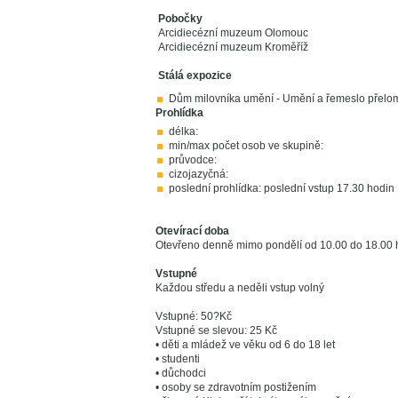
Pobočky
Arcidiecézní muzeum Olomouc
Arcidiecézní muzeum Kroměříž
Stálá expozice
Dům milovníka umění - Umění a řemeslo přelomu
Prohlídka
délka:
min/max počet osob ve skupině:
průvodce:
cizojazyčná:
poslední prohlídka: poslední vstup 17.30 hodin
Otevírací doba
Otevřeno denně mimo pondělí od 10.00 do 18.00 
Vstupné
Každou středu a neděli vstup volný
Vstupné: 50?Kč
Vstupné se slevou: 25 Kč
• děti a mládež ve věku od 6 do 18 let
• studenti
• důchodci
• osoby se zdravotním postižením