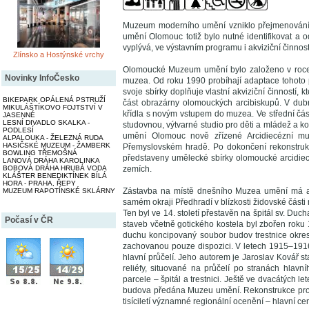
Muzeum moderního umění vzniklo přejmenován
umění Olomouc totiž bylo nutné identifikovat a 
vyplývá, ve výstavním programu i akviziční činnos
Zlínsko a Hostýnské vrchy
Olomoucké Muzeum umění bylo založeno v roce 
Novinky InfoČesko
muzea. Od roku 1990 probíhají adaptace tohoto 
svoje sbírky doplňuje vlastní akviziční činností,
BIKEPARK OPÁLENÁ PSTRUŽÍ
část obrazárny olomouckých arcibiskupů. V dubn
MIKULÁŠTÍKOVO FOJTSTVÍ V
křídla s novým vstupem do muzea. Ve střední část
JASENNÉ
LESNÍ DIVADLO SKALKA -
studovnou, výtvarné studio pro děti a mládež a k
PODLESÍ
umění Olomouc nově zřízené Arcidiecézní muz
ALPALOUKA - ŽELEZNÁ RUDA
HASIČSKÉ MUZEUM - ŽAMBERK
Přemyslovském hradě. Po dokončení rekonstrukčn
BOWLING TŘEMOŠNÁ
představeny umělecké sbírky olomoucké arcidiecé
LANOVÁ DRÁHA KAROLINKA
zemích.
BOBOVÁ DRÁHA HRUBÁ VODA
KLÁŠTER BENEDIKTÍNEK BÍLÁ
HORA - PRAHA, ŘEPY
Zástavba na místě dnešního Muzea umění má al
MUZEUM RAPOTÍNSKÉ SKLÁRNY
samém okraji Předhradí v blízkosti židovské části 
Ten byl ve 14. století přestavěn na špitál sv. Duc
Počasí v ČR
staveb včetně gotického kostela byl zbořen roku
duchu koncipovaný soubor budov trestnice okres
zachovanou pouze dispozici. V letech 1915–1916
hlavní průčelí. Jeho autorem je Jaroslav Kovář st
reliéfy, situované na průčelí po stranách hlav
parcele – špitál a trestnici. Ještě ve dvacátých l
budova předána Muzeu umění. Rekonstrukce pro m
tisíciletí významné regionální ocenění – hlavní c