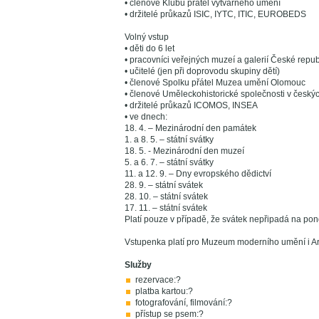
• členové Klubu přátel výtvarného umění
• držitelé průkazů ISIC, IYTC, ITIC, EUROBEDS
Volný vstup
• děti do 6 let
• pracovníci veřejných muzeí a galerií České repub
• učitelé (jen při doprovodu skupiny dětí)
• členové Spolku přátel Muzea umění Olomouc
• členové Uměleckohistorické společnosti v český
• držitelé průkazů ICOMOS, INSEA
• ve dnech:
18. 4. – Mezinárodní den památek
1. a 8. 5. – státní svátky
18. 5. - Mezinárodní den muzeí
5. a 6. 7. – státní svátky
11. a 12. 9. – Dny evropského dědictví
28. 9. – státní svátek
28. 10. – státní svátek
17. 11. – státní svátek
Platí pouze v případě, že svátek nepřipadá na pond
Vstupenka platí pro Muzeum moderního umění i A
Služby
rezervace:?
platba kartou:?
fotografování, filmování:?
přístup se psem:?