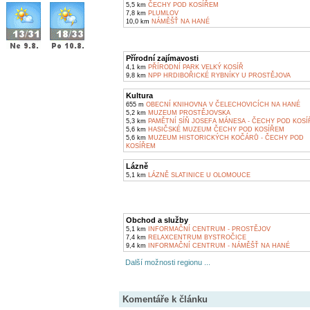
5,5 km
ČECHY POD KOSÍŘEM
7,8 km
PLUMLOV
10,0 km
NÁMĚŠŤ NA HANÉ
Přírodní zajímavosti
4,1 km
PŘÍRODNÍ PARK VELKÝ KOSÍŘ
9,8 km
NPP HRDIBOŘICKÉ RYBNÍKY U PROSTĚJOVA
Kultura
655 m
OBECNÍ KNIHOVNA V ČELECHOVICÍCH NA HANÉ
5,2 km
MUZEUM PROSTĚJOVSKA
5,3 km
PAMĚTNÍ SÍŇ JOSEFA MÁNESA - ČECHY POD KOS
5,6 km
HASIČSKÉ MUZEUM ČECHY POD KOSÍŘEM
5,6 km
MUZEUM HISTORICKÝCH KOČÁRŮ - ČECHY POD
KOSÍŘEM
Lázně
5,1 km
LÁZNĚ SLATINICE U OLOMOUCE
Obchod a služby
5,1 km
INFORMAČNÍ CENTRUM - PROSTĚJOV
7,4 km
RELAXCENTRUM BYSTROČICE
9,4 km
INFORMAČNÍ CENTRUM - NÁMĚŠŤ NA HANÉ
Další možnosti regionu ...
Komentáře k článku