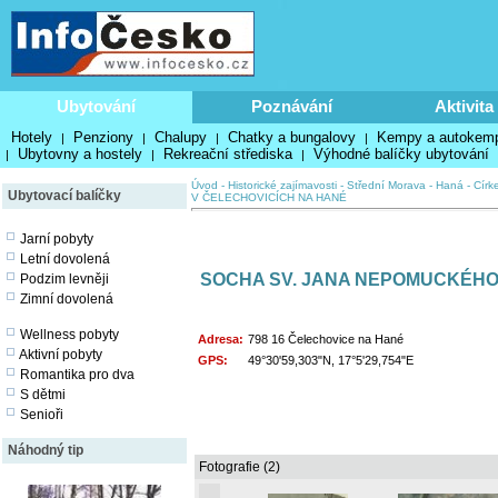
Ubytování
Poznávání
Aktivita
Hotely
Penziony
Chalupy
Chatky a bungalovy
Kempy a autokem
|
|
|
|
Ubytovny a hostely
Rekreační střediska
Výhodné balíčky ubytování
|
|
|
Úvod
-
Historické zajímavosti
-
Střední Morava - Haná
-
Círk
Ubytovací balíčky
V ČELECHOVICÍCH NA HANÉ
Jarní pobyty
Letní dovolená
SOCHA SV. JANA NEPOMUCKÉHO
Podzim levněji
Zimní dovolená
Wellness pobyty
Adresa:
798 16 Čelechovice na Hané
Aktivní pobyty
GPS:
49°30'59,303"N, 17°5'29,754"E
Romantika pro dva
S dětmi
Senioři
Náhodný tip
Fotografie (2)