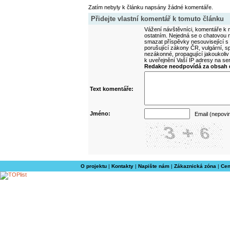
Zatím nebyly k článku napsány žádné komentáře.
Přidejte vlastní komentář k tomuto článku
Vážení návštěvníci, komentáře k m
ostatním. Nejedná se o chatovou m
smazat příspěvky nesouvisející s
porušující zákony ČR, vulgární, sp
nezákonné, propagující jakoukoliv
k uveřejnění Vaší IP adresy na s
Redakce neodpovídá za obsah d
Text komentáře:
Jméno:
Email (nepovi
O projektu
|
Kontakty
|
Napište nám
|
Zákaznická zóna
|
Cen