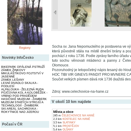
Socha sv. Jana Nepomuckého je postavena ve výk
Regiony
která původně stála na místě dnešní brány a po
pochází z roku 1736. Podle zprávy farního úřadu 
Novinky InfoČesko
tuto sochu věnovali mládenci a panny z Čele
Olomouce.
BIKEPARK OPÁLENÁ PSTRUŽÍ
Pozoruhodný je letopočetný nápis tesaný do hlou
ZÁMEK ŽINKOVY
MIKULÁŠTÍKOVO FOJTSTVÍ V
HOC TIBI VIR GINEVS PANDIT PRO MVNERE 
JASENNÉ
Součet velkých písmen dává rok 1736 (každá desí
ZÁMEK LEŠANY
LESNÍ DIVADLO SKALKA -
PODLESÍ
ALPALOUKA - ŽELEZNÁ RUDA
Zdroj: www.celechovice-na-hane.cz
PŮJČOVNA KOL A KOLOBĚŽEK -
VRBNO POD PRADĚDEM
HASIČSKÉ MUZEUM - ŽAMBERK
V okolí 10 km najdete
MUZEUM STARÝCH STROJŮ A
TECHNOLOGIÍ - ŽAMBERK
SKI AREÁL SACHROVKA -
Města a obce
ROKYTNICE NAD JIZEROU
245 m
ČELECHOVICE NA HANÉ
2,3 km
KOSTELEC NA HANÉ
3,5 km
SLATINKY
Počasí v ČR
5,1 km
PROSTĚJOV
5,4 km
OLŠANY