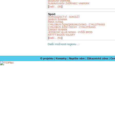
MUZEUM VIMPERK
ŠUMAVOUSŮV ZVĚŘINEC VIMPERK
[
]
Další... (35)
Sport
HOROLEZECTVÍ - SOKOLČÍ
SKIBUS ŠUMAVA
ŘEKA VLTAVA
CYKLOBUS ČESKOKRUMLOVSKO - CYKLOTRANS
CYKLOBUS JIŽNÍ ČECHY - CYKLOTRANS
ŽÁRSKÝ RYBNÍK
JEZDECKÝ KLUB NOWA - VYŠŠÍ BROD
KRYTÝ BAZÉN VOLARY
[
]
Další... (51)
Další možnosti regionu ...
O projektu
|
Kontakty
|
Napište nám
|
Zákaznická zóna
|
Cen