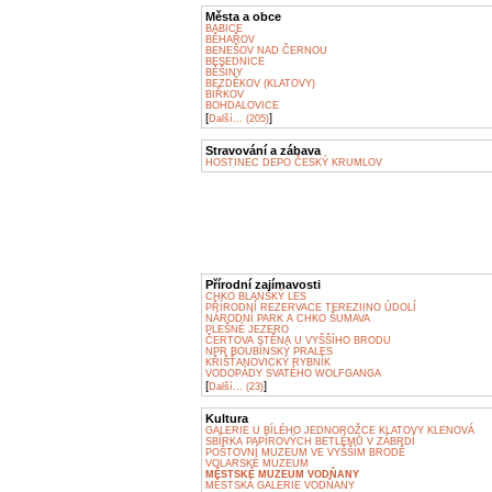
Města a obce
BABICE
BĚHAŘOV
BENEŠOV NAD ČERNOU
BESEDNICE
BĚŠINY
BEZDĚKOV (KLATOVY)
BIŘKOV
BOHDALOVICE
[
]
Další... (205)
Stravování a zábava
HOSTINEC DEPO ČESKÝ KRUMLOV
Přírodní zajímavosti
CHKO BLANSKÝ LES
PŘÍRODNÍ REZERVACE TEREZIINO ÚDOLÍ
NÁRODNÍ PARK A CHKO ŠUMAVA
PLEŠNÉ JEZERO
ČERTOVA STĚNA U VYŠŠÍHO BRODU
NPR BOUBÍNSKÝ PRALES
KŘIŠŤANOVICKÝ RYBNÍK
VODOPÁDY SVATÉHO WOLFGANGA
[
]
Další... (23)
Kultura
GALERIE U BÍLÉHO JEDNOROŽCE KLATOVY KLENOVÁ
SBÍRKA PAPÍROVÝCH BETLÉMŮ V ZÁBRDÍ
POŠTOVNÍ MUZEUM VE VYŠŠÍM BRODĚ
VOLARSKÉ MUZEUM
MĚSTSKÉ MUZEUM VODŇANY
MĚSTSKÁ GALERIE VODŇANY