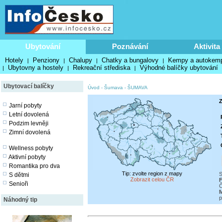
Ubytování
Poznávání
Aktivita
Hotely
Penziony
Chalupy
Chatky a bungalovy
Kempy a autokem
|
|
|
|
Ubytovny a hostely
Rekreační střediska
Výhodné balíčky ubytování
|
|
|
Ubytovací balíčky
Úvod
-
Šumava
-
ŠUMAVA
Z
Jarní pobyty
Letní dovolená
Podzim levněji
Zimní dovolená
Wellness pobyty
Aktivní pobyty
Romantika pro dva
Tip: zvolte region z mapy
S
S dětmi
Zobrazit celou ČR
F
Senioři
Č
p
Náhodný tip