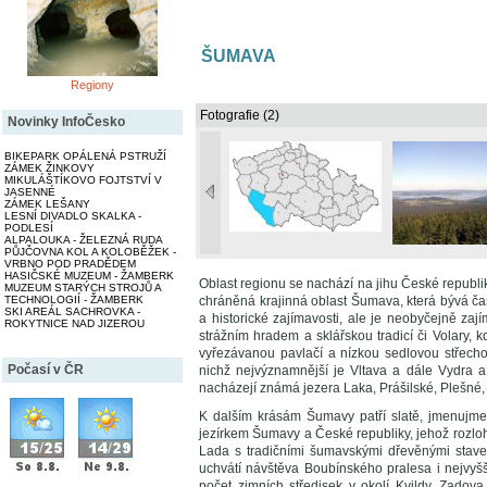
ŠUMAVA
Regiony
Fotografie (2)
Novinky InfoČesko
BIKEPARK OPÁLENÁ PSTRUŽÍ
ZÁMEK ŽINKOVY
MIKULÁŠTÍKOVO FOJTSTVÍ V
JASENNÉ
ZÁMEK LEŠANY
LESNÍ DIVADLO SKALKA -
PODLESÍ
ALPALOUKA - ŽELEZNÁ RUDA
PŮJČOVNA KOL A KOLOBĚŽEK -
VRBNO POD PRADĚDEM
HASIČSKÉ MUZEUM - ŽAMBERK
Oblast regionu se nachází na jihu České republi
MUZEUM STARÝCH STROJŮ A
TECHNOLOGIÍ - ŽAMBERK
chráněná krajinná oblast Šumava, která bývá ča
SKI AREÁL SACHROVKA -
a historické zajímavosti, ale je neobyčejně z
ROKYTNICE NAD JIZEROU
strážním hradem a sklářskou tradicí či Volary,
vyřezávanou pavlačí a nízkou sedlovou střech
Počasí v ČR
nichž nejvýznamnější je Vltava a dále Vydra 
nacházejí známá jezera Laka, Prášilské, Plešné,
K dalším krásám Šumavy patří slatě, jmenujme
jezírkem Šumavy a České republiky, jehož rozlo
Lada s tradičními šumavskými dřevěnými stav
uchvátí návštěva Boubínského pralesa i nejvyš
počet zimních středisek v okolí Kvildy, Zado