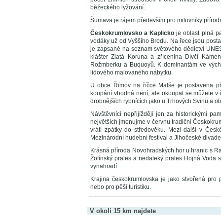
běžeckého lyžování.
Šumava je rájem především pro milovníky přírodn
Českokrumlovsko a Kaplicko
je oblast plná pa
vodáky už od Vyššího Brodu. Na řece jsou posta
je zapsané na seznam světového dědictví UNESC
klášter Zlatá Koruna a zřícenina Dívčí Káme
Rožmberku a Buquoyů. K dominantám ve východn
lidového malovaného nábytku.
U obce Římov na říčce Malše je postavena pře
koupání vhodná není, ale okoupat se můžete v ře
drobnějších rybnících jako u Trhových Svinů a obc
Návštěvníci nepřijíždějí jen za historickými p
největších jmenujme v červnu tradiční Českokruml
vrátí zpátky do středověku. Mezi další v České
Mezinárodní hudební festival a Jihočeské divadeln
Krásná příroda Novohradských hor u hranic s Ra
Žofínský prales a nedaleký prales Hojná Voda si
vynahradí.
Krajina českokrumlovska je jako stvořená pro p
nebo pro pěší turistiku.
V okolí 15 km najdete