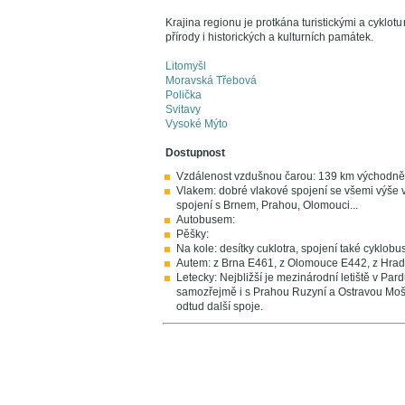
Krajina regionu je protkána turistickými a cyklot
přírody i historických a kulturních památek.
Litomyšl
Moravská Třebová
Polička
Svitavy
Vysoké Mýto
Dostupnost
Vzdálenost vzdušnou čarou: 139 km východně
Vlakem: dobré vlakové spojení se všemi výše 
spojení s Brnem, Prahou, Olomouci...
Autobusem:
Pěšky:
Na kole: desítky cuklotra, spojení také cyklobu
Autem: z Brna E461, z Olomouce E442, z Hrad
Letecky: Nejbližší je mezinárodní letiště v Par
samozřejmě i s Prahou Ruzyní a Ostravou Mo
odtud další spoje.