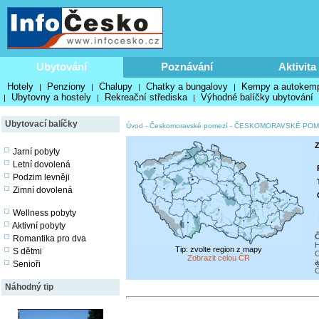
Ubytování
Poznávání
Aktivita
Hotely
Penziony
Chalupy
Chatky a bungalovy
Kempy a autokem
|
|
|
|
Ubytovny a hostely
Rekreační střediska
Výhodné balíčky ubytování
|
|
|
Ubytovací balíčky
Úvod
-
Českomoravské pomezí
-
ČESKOMORAVSKÉ POM
Z
Jarní pobyty
Letní dovolená
Podzim levněji
Zimní dovolená
Wellness pobyty
Aktivní pobyty
Č
Romantika pro dva
H
Tip: zvolte region z mapy
S dětmi
C
Zobrazit celou ČR
a
Senioři
Č
Náhodný tip