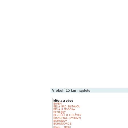
V okolí 15 km najdete
Města a obce
BANÍN
BĚLÁ NAD SVITAVOU
BĚLÁ U JEVÍČKA
BENÁTKY
BEZDĚČÍ U TRNÁVKY
BISKUPICE (SVITAVY)
BOHUŇOV
BOHUŇOVICE
[
]
Další... (119)