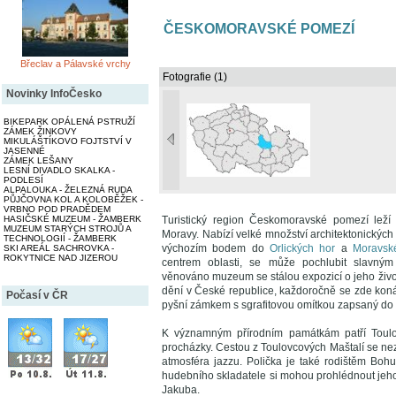
ČESKOMORAVSKÉ POMEZÍ
Břeclav a Pálavské vrchy
Fotografie (1)
Novinky InfoČesko
BIKEPARK OPÁLENÁ PSTRUŽÍ
ZÁMEK ŽINKOVY
MIKULÁŠTÍKOVO FOJTSTVÍ V
JASENNÉ
ZÁMEK LEŠANY
LESNÍ DIVADLO SKALKA -
PODLESÍ
ALPALOUKA - ŽELEZNÁ RUDA
PŮJČOVNA KOL A KOLOBĚŽEK -
VRBNO POD PRADĚDEM
HASIČSKÉ MUZEUM - ŽAMBERK
Turistický region Českomoravské pomezí leží
MUZEUM STARÝCH STROJŮ A
Moravy. Nabízí velké množství architektonických 
TECHNOLOGIÍ - ŽAMBERK
výchozím bodem do
Orlických hor
a
Moravsk
SKI AREÁL SACHROVKA -
ROKYTNICE NAD JIZEROU
centrem oblasti, se může pochlubit slavný
věnováno muzeum se stálou expozicí o jeho živ
dění v České republice, každoročně se zde koná 
Počasí v ČR
pyšní zámkem s sgrafitovou omítkou zapsaný 
K významným přírodním památkám patří Toulov
procházky. Cestou z Toulovcových Maštalí se ne
atmosféra jazzu. Polička je také rodištěm Boh
hudebního skladatele si mohou prohlédnout jeho 
Jakuba.