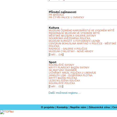
Přírodní zajímavosti
PR MAŠTALE
PR ČTYŘI PALICE U SVRATKY
Kultura
MUZEUM ČESKÉHO KAROSÁŘSTVÍ VE VYSOKÉM MÝTĚ
REGIONÁLNÍ MUZEUM VE VYSOKÉM MÝTĚ
MĚSTSKÉ MUZEUM A GALERIE SVITAVY
SOUKROMÁ HVĚZDÁRNA POLIČKA
MUZEUM KURIOZIT A FOTOGRAFIÍ LEZNÍK
CENTRUM BOHUSLAVA MARTINŮ V POLIČCE - MĚSTSKÉ
POLIČKA
RADNICE – GALERIE V POLIČCE
MUZEUM CYKLISTIKY - NOVÉ HRADY
[
]
Další... (14)
Sport
KOUPALIŠTĚ SVITAVY
KRYTÝ PLAVECKÝ BAZÉN SVITAVY
SK PASTVINY RADIMĚŘ
LYŽAŘSKÝ AREÁL POLIČKA U LIBOHÁJE
JANELŮV LOM - OLDŘIŠSKÁ PLOTNA
KRYTÝ BAZÉN POLIČKA
LEZECKÁ STĚNA POLIČKA
KOUPALIŠTĚ POLIČKA
[
]
Další... (11)
Další možnosti regionu ...
O projektu
|
Kontakty
|
Napište nám
|
Zákaznická zóna
|
Cen