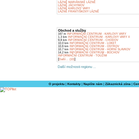
LÁZNĚ MARIÁNSKÉ LÁZNĚ
LÁZNĚ JÁCHYMOV
LÁZNĚ KARLOVY VARY
LÁZNĚ FRANTIŠKOVY LÁZNĚ
Obchod a služby
167 m
INFORMAČNÍ CENTRUM - KARLOVY VARY
1,3 km
INFORMAČNÍ CENTRUM - KARLOVY VARY II
9,8 km
INFORMAČNÍ CENTRUM - CHODOV
10,0 km
INFORMAČNÍ CENTRUM - LOKET
10,6 km
INFORMAČNÍ CENTRUM - OSTROV
10,7 km
INFORMAČNÍ CENTRUM - HORNÍ SLAVKOV
14,2 km
INFORMAČNÍ CENTRUM - BOCHOV
INFORMAČNÍ CENTRUM - TOUŽIM
[
]
Další... (10)
Další možnosti regionu ...
O projektu
|
Kontakty
|
Napište nám
|
Zákaznická zóna
|
Cen