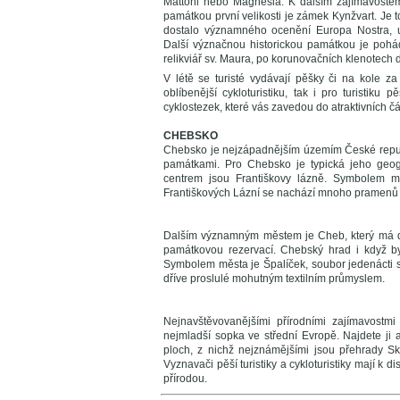
Mattoni nebo Magnesia. K dalším zajímavostem t
památkou první velikosti je zámek Kynžvart. Je 
dostalo významného ocenění Europa Nostra, 
Další význačnou historickou památkou je pohá
relikviář sv. Maura, po korunovačních klenotech
V létě se turisté vydávají pěšky či na kole 
oblíbenější cykloturistiku, tak i pro turistiku
cyklostezek, které vás zavedou do atraktivních čá
CHEBSKO
Chebsko je nejzápadnějším územím České republi
památkami. Pro Chebsko je typická jeho geogr
centrem jsou Františkovy lázně. Symbolem m
Františkových Lázní se nachází mnoho pramenů z
Dalším významným městem je Cheb, který má dl
památkovou rezervací. Chebský hrad i když by
Symbolem města je Špalíček, soubor jedenácti
dříve proslulé mohutným textilním průmyslem.
Nejnavštěvovanějšími přírodními zajímavostm
nejmladší sopka ve střední Evropě. Najdete ji 
ploch, z nichž nejznámějšími jsou přehrady S
Vyznavači pěší turistiky a cykloturistiky mají k 
přírodou.