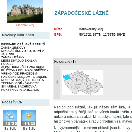
ZÁPADOČESKÉ LÁZNĚ
Máchův kraj
Místo:
Karlovarský kraj
GPS:
50°13'21,987"N, 12°52'56,999"E
Novinky InfoČesko
BIKEPARK OPÁLENÁ PSTRUŽÍ
ZÁMEK ŽINKOVY
MIKULÁŠTÍKOVO FOJTSTVÍ V
JASENNÉ
ZÁMEK LEŠANY
LESNÍ DIVADLO SKALKA -
Fotografie (1)
PODLESÍ
ALPALOUKA - ŽELEZNÁ RUDA
PŮJČOVNA KOL A KOLOBĚŽEK -
VRBNO POD PRADĚDEM
HASIČSKÉ MUZEUM - ŽAMBERK
MUZEUM STARÝCH STROJŮ A
TECHNOLOGIÍ - ŽAMBERK
SKI AREÁL SACHROVKA -
ROKYTNICE NAD JIZEROU
Počasí v ČR
Region popislázně, jak již název sám říká, je 
odpočinkem sjíždějí lidé ze všech koutů světa.
některá místa charakter klimatických lázní, kd
historických památek a řadu přírodních zajímavos
Nejvýznamnějším centrem oblasti jsou Karlovy 