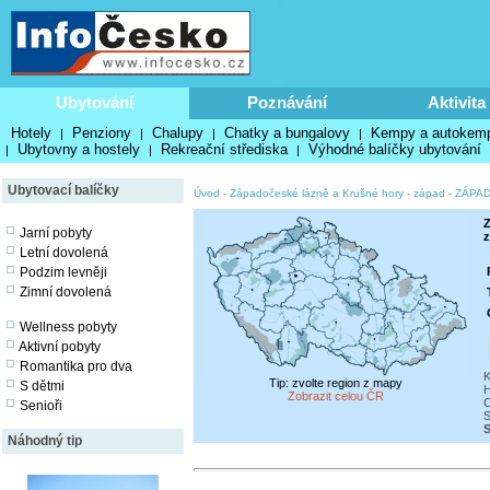
Ubytování
Poznávání
Aktivita
Hotely
Penziony
Chalupy
Chatky a bungalovy
Kempy a autokem
|
|
|
|
Ubytovny a hostely
Rekreační střediska
Výhodné balíčky ubytování
|
|
|
Ubytovací balíčky
Úvod
-
Západočeské lázně a Krušné hory - západ
-
ZÁPA
Z
Jarní pobyty
z
Letní dovolená
Podzim levněji
Zimní dovolená
Wellness pobyty
Aktivní pobyty
Romantika pro dva
K
Tip: zvolte region z mapy
S dětmi
H
Zobrazit celou ČR
C
Senioři
S
S
Náhodný tip