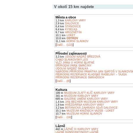
V okolí 15 km najdete
Města a obce
1,3 km
KARLOVY VARY
2,9 km
DALOVICE
6,4 km
STANOVICE
9,4 km
KYSELKA
9,7 km
HROZNĚTÍN
10,1 km
LOKET
10,6 km
OSTROV
11,1 km
HORNÍ SLAVKOV
[
]
Další... (122)
Přírodní zajímavosti
3,3 km
ÚDOLNÍ NÁDRŽ BŘEZOVÁ
CHKO SLAVKOVSKÝ LES
VLČÍ JÁMA U HORNÍ BLATNÉ
PŘÍRODNÍ PARK SMRČINY
ÚDOLNÍ NÁDRŽ SKALKA
NÁRODNÍ PŘÍRODNÍ PAMÁTKA JAN SVATOŠ V SLAVKOVS
PŘÍRODNÍ REZERVACE KLADSKÉ RAŠELINY – TAJGA
PŘÍRODNÍ REZERVACE SMRAĎOCH
[
]
Další... (8)
Kultura
199 m
MUZEUM ZLATÝ KLÍČ KARLOVY VARY
341 m
MUZEUM KARLOVY VARY
695 m
GALERIE UMĚNÍ KARLOVY VARY
1,4 km
JAN BECHER MUZEUM KARLOVY VARY
1,8 km
HVĚZDÁRNA KARLOVY VARY
3,2 km
BOTANICKÁ ZAHRADA SZeŠ DALOVICE
10,1 km
MUZEUM KNIŽNÍCH VAZEB - LOKET
10,7 km
MUZEUM HORNÍ SLAVKOV
[
]
Další... (19)
Lázně
442 m
LÁZNĚ III KARLOVY VARY
LÁZNĚ KONSTANTINOVY LÁZNĚ