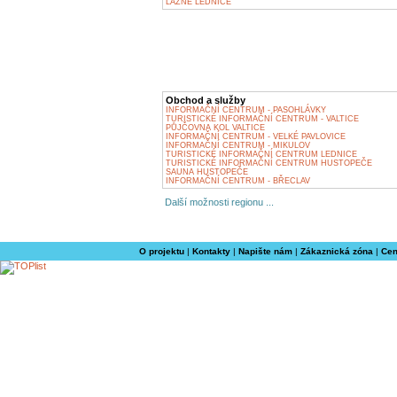
LÁZNĚ LEDNICE
Obchod a služby
INFORMAČNÍ CENTRUM - PASOHLÁVKY
TURISTICKÉ INFORMAČNÍ CENTRUM - VALTICE
PŮJČOVNA KOL VALTICE
INFORMAČNÍ CENTRUM - VELKÉ PAVLOVICE
INFORMAČNÍ CENTRUM - MIKULOV
TURISTICKÉ INFORMAČNÍ CENTRUM LEDNICE
TURISTICKÉ INFORMAČNÍ CENTRUM HUSTOPEČE
SAUNA HUSTOPEČE
INFORMAČNÍ CENTRUM - BŘECLAV
Další možnosti regionu ...
O projektu
|
Kontakty
|
Napište nám
|
Zákaznická zóna
|
Cen