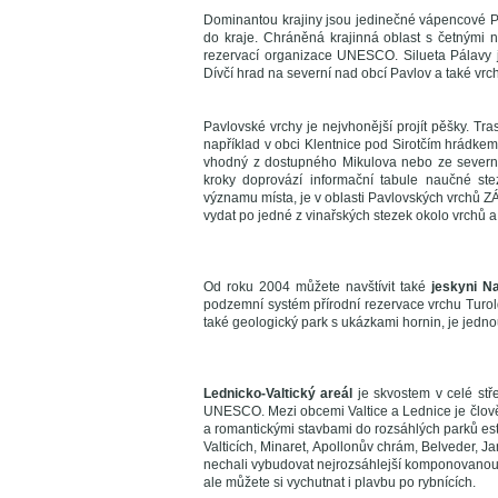
Dominantou krajiny jsou jedinečné vápencové P
do kraje. Chráněná krajinná oblast s četnými
rezervací organizace UNESCO. Silueta Pálavy je
Dívčí hrad na severní nad obcí Pavlov a také vr
Pavlovské vrchy je nejvhonější projít pěšky. T
například v obci Klentnice pod Sirotčím hrádke
vhodný z dostupného Mikulova nebo ze severní
kroky doprovází informační tabule naučné s
významu místa, je v oblasti Pavlovských vrchů Z
vydat po jedné z vinařských stezek okolo vrchů a 
Od roku 2004 můžete navštívit také
jeskyni N
podzemní systém přírodní rezervace vrchu Turo
také geologický park s ukázkami hornin, je jedn
Lednicko-Valtický areál
je skvostem v celé stř
UNESCO. Mezi obcemi Valtice a Lednice je člo
a romantickými stavbami do rozsáhlých parků est
Valticích, Minaret, Apollonův chrám, Belveder, Ja
nechali vybudovat nejrozsáhlejší komponovanou kr
ale můžete si vychutnat i plavbu po rybnících.