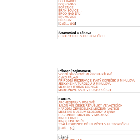
BOLERADICE
BORKOVANY
BOŘETICE
BRANIŠOVICE
BROD NAD DYJÍ
BRUMOVICE
BŘECLAV
[
]
Další... (60)
Stravování a zábava
CENTRO KLUB V HUSTOPEČÍCH
Přírodní zajímavosti
VODNÍ DÍLO NOVÉ MLÝNY NA PÁLAVĚ
CHKO PÁLAVA
PŘÍRODNÍ REZERVACE SVATÝ KOPEČEK U MIKULOVA
JESKYNĚ NA TUROLDU U MIKULOVA
MLÝNSKÝ RYBNÍK LEDNICE
MADLOŇOVÉ SADY V HUSTOPEČÍCH
Kultura
ARCHEOPARK V PAVLOVĚ
SALON VÍN ČESKÉ REPUBLIKY VE VALTICÍCH
NÁRODNÍ ZEMĚDĚLSKÉ MUZEUM VALTICE
MĚSTSKÉ MUZEUM KLOBOUKY U BRNA
REGIONÁLNÍ MUZEUM V MIKULOVĚ
KINO LEDNICE
KINO HUSTOPEČE
STÁLÁ EXPOZICE DĚJIN MĚSTA V HUSTOPEČÍCH
[
]
Další... (7)
Lázně