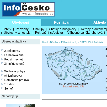
Ubytování
Poznávání
Aktivita
Hotely
Penziony
Chalupy
Chatky a bungalovy
Kempy a autokem
|
|
|
|
Ubytovny a hostely
Rekreační střediska
Výhodné balíčky ubytování
|
|
|
Ubytovací balíčky
Úvod
-
Břeclav a Pálavské vrchy
-
BŘECLAV A PÁLAVA
Z
Jarní pobyty
Letní dovolená
Podzim levněji
Zimní dovolená
Wellness pobyty
Aktivní pobyty
B
Romantika pro dva
Z
Tip: zvolte region z mapy
S dětmi
C
Zobrazit celou ČR
p
Senioři
N
Náhodný tip