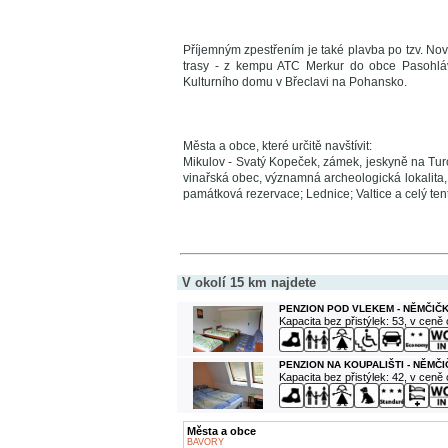
Příjemným zpestřením je také plavba po tzv. Nové
trasy - z kempu ATC Merkur do obce Pasohláv
Kulturního domu v Břeclavi na Pohansko.
Města a obce, které určitě navštívit:
Mikulov - Svatý Kopeček, zámek, jeskyně na Tur
vinařská obec, významná archeologická lokalita,
památková rezervace; Lednice; Valtice a celý tent
V okolí 15 km najdete
PENZION POD VLEKEM - NĚMČIČK
Kapacita bez přistýlek: 53, v ceně
PENZION NA KOUPALIŠTI - NĚMČI
Kapacita bez přistýlek: 42, v ceně
Města a obce
BAVORY