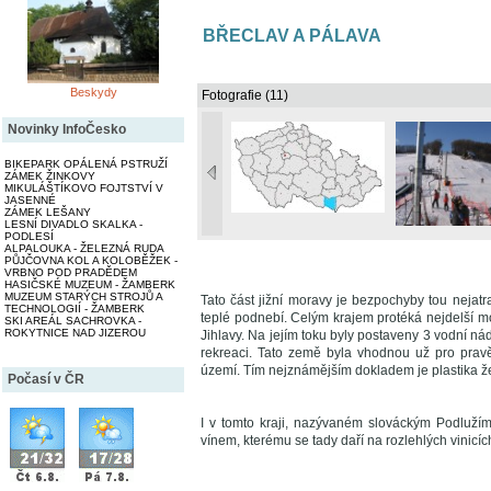
BŘECLAV A PÁLAVA
Beskydy
Fotografie (11)
Novinky InfoČesko
BIKEPARK OPÁLENÁ PSTRUŽÍ
ZÁMEK ŽINKOVY
MIKULÁŠTÍKOVO FOJTSTVÍ V
JASENNÉ
ZÁMEK LEŠANY
LESNÍ DIVADLO SKALKA -
PODLESÍ
ALPALOUKA - ŽELEZNÁ RUDA
PŮJČOVNA KOL A KOLOBĚŽEK -
VRBNO POD PRADĚDEM
HASIČSKÉ MUZEUM - ŽAMBERK
MUZEUM STARÝCH STROJŮ A
Tato část jižní moravy je bezpochyby tou nejatra
TECHNOLOGIÍ - ŽAMBERK
teplé podnebí. Celým krajem protéká nejdelší 
SKI AREÁL SACHROVKA -
ROKYTNICE NAD JIZEROU
Jihlavy. Na jejím toku byly postaveny 3 vodní n
rekreaci. Tato země byla vhodnou už pro prav
území. Tím nejznámějším dokladem je plastika ž
Počasí v ČR
I v tomto kraji, nazývaném slováckým Podlužím
vínem, kterému se tady daří na rozlehlých vinicíc