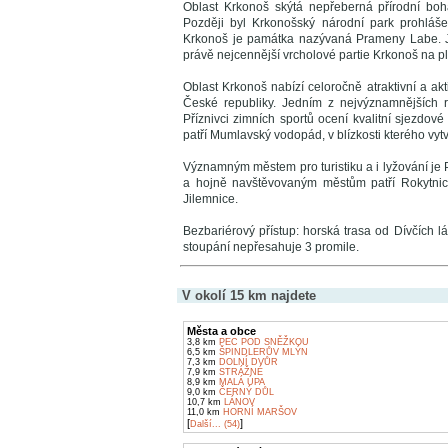
Oblast Krkonoš skýtá nepřeberná přírodní boh
Později byl Krkonošský národní park prohlá
Krkonoš je památka nazývaná Prameny Labe. Ja
právě nejcennější vrcholové partie Krkonoš na p
Oblast Krkonoš nabízí celoročně atraktivní a ak
České republiky. Jedním z nejvýznamnějších r
Příznivci zimních sportů ocení kvalitní sjezdové
patří Mumlavský vodopád, v blízkosti kterého vytvo
Významným městem pro turistiku a i lyžování j
a hojně navštěvovaným městům patří Rokytnice
Jilemnice.
Bezbariérový přístup: horská trasa od Dívčích 
stoupání nepřesahuje 3 promile.
V okolí 15 km najdete
Města a obce
3,8 km
PEC POD SNĚŽKOU
6,5 km
ŠPINDLERŮV MLÝN
7,3 km
DOLNÍ DVŮR
7,9 km
STRÁŽNÉ
8,9 km
MALÁ ÚPA
9,0 km
ČERNÝ DŮL
10,7 km
LÁNOV
11,0 km
HORNÍ MARŠOV
[
]
Další... (54)