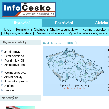
Ubytování
Poznávání
Aktivita
Hotely
Penziony
Chalupy
Chatky a bungalovy
Kempy a autokem
|
|
|
|
Ubytovny a hostely
Rekreační střediska
Výhodné balíčky ubytování
|
|
|
Ubytovací balíčky
Úvod
-
Krkonoše
-
KRKONOŠE
Z
Jarní pobyty
Letní dovolená
Podzim levněji
Zimní dovolená
Wellness pobyty
Aktivní pobyty
P
Romantika pro dva
O
Tip: zvolte region z mapy
S dětmi
v
Zobrazit celou ČR
J
Senioři
h
Náhodný tip