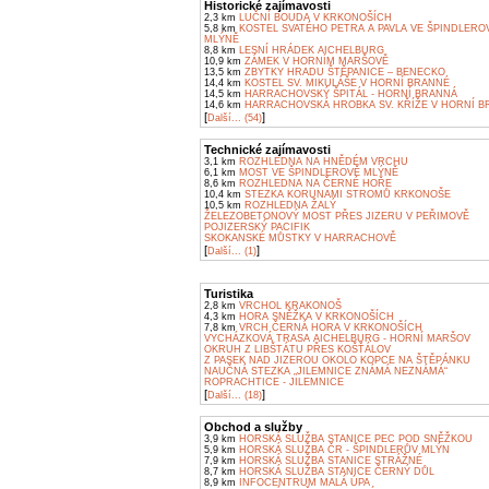
Historické zajímavosti
2,3 km
LUČNÍ BOUDA V KRKONOŠÍCH
5,8 km
KOSTEL SVATÉHO PETRA A PAVLA VE ŠPINDLERO
MLÝNĚ
8,8 km
LESNÍ HRÁDEK AICHELBURG
10,9 km
ZÁMEK V HORNÍM MARŠOVĚ
13,5 km
ZBYTKY HRADU ŠTĚPANICE – BENECKO
14,4 km
KOSTEL SV. MIKULÁŠE V HORNÍ BRANNÉ
14,5 km
HARRACHOVSKÝ ŠPITÁL - HORNÍ BRANNÁ
14,6 km
HARRACHOVSKÁ HROBKA SV. KŘÍŽE V HORNÍ B
[
]
Další... (54)
Technické zajímavosti
3,1 km
ROZHLEDNA NA HNĚDÉM VRCHU
6,1 km
MOST VE ŠPINDLEROVĚ MLÝNĚ
8,6 km
ROZHLEDNA NA ČERNÉ HOŘE
10,4 km
STEZKA KORUNAMI STROMŮ KRKONOŠE
10,5 km
ROZHLEDNA ŽALÝ
ŽELEZOBETONOVÝ MOST PŘES JIZERU V PEŘIMOVĚ
POJIZERSKÝ PACIFIK
SKOKANSKÉ MŮSTKY V HARRACHOVĚ
[
]
Další... (1)
Turistika
2,8 km
VRCHOL KRAKONOŠ
4,3 km
HORA SNĚŽKA V KRKONOŠÍCH
7,8 km
VRCH ČERNÁ HORA V KRKONOŠÍCH
VYCHÁZKOVÁ TRASA AICHELBURG - HORNÍ MARŠOV
OKRUH Z LIBŠTÁTU PŘES KOŠŤÁLOV
Z PASEK NAD JIZEROU OKOLO KOPCE NA ŠTĚPÁNKU
NAUČNÁ STEZKA „JILEMNICE ZNÁMÁ NEZNÁMÁ“
ROPRACHTICE - JILEMNICE
[
]
Další... (18)
Obchod a služby
3,9 km
HORSKÁ SLUŽBA STANICE PEC POD SNĚŽKOU
5,9 km
HORSKÁ SLUŽBA ČR - ŠPINDLERŮV MLÝN
7,9 km
HORSKÁ SLUŽBA STANICE STRÁŽNÉ
8,7 km
HORSKÁ SLUŽBA STANICE ČERNÝ DŮL
8,9 km
INFOCENTRUM MALÁ ÚPA