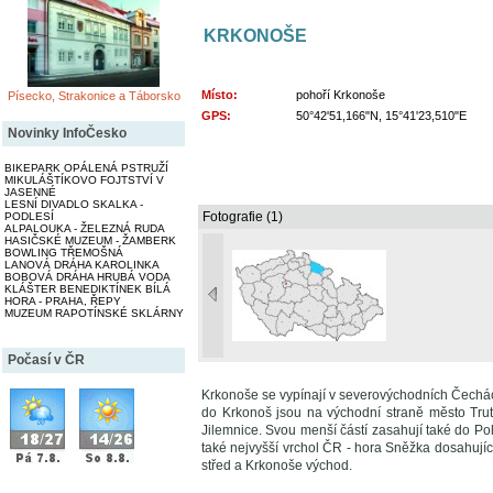
KRKONOŠE
Místo:
pohoří Krkonoše
Písecko, Strakonice a Táborsko
GPS:
50°42'51,166"N, 15°41'23,510"E
Novinky InfoČesko
BIKEPARK OPÁLENÁ PSTRUŽÍ
MIKULÁŠTÍKOVO FOJTSTVÍ V
JASENNÉ
LESNÍ DIVADLO SKALKA -
Fotografie (1)
PODLESÍ
ALPALOUKA - ŽELEZNÁ RUDA
HASIČSKÉ MUZEUM - ŽAMBERK
BOWLING TŘEMOŠNÁ
LANOVÁ DRÁHA KAROLINKA
BOBOVÁ DRÁHA HRUBÁ VODA
KLÁŠTER BENEDIKTÍNEK BÍLÁ
HORA - PRAHA, ŘEPY
MUZEUM RAPOTÍNSKÉ SKLÁRNY
Počasí v ČR
Krkonoše se vypínají v severovýchodních Čechách
do Krkonoš jsou na východní straně město Trut
Jilemnice. Svou menší částí zasahují také do P
také nejvyšší vrchol ČR - hora Sněžka dosahují
střed a Krkonoše východ.