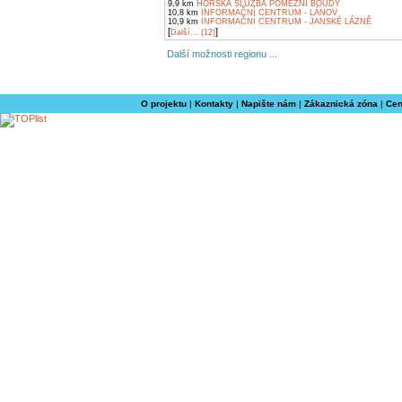
9,9 km
HORSKÁ SLUŽBA POMEZNÍ BOUDY
10,8 km
INFORMAČNÍ CENTRUM - LÁNOV
10,9 km
INFORMAČNÍ CENTRUM - JANSKÉ LÁZNĚ
[
]
Další... (12)
Další možnosti regionu ...
O projektu
|
Kontakty
|
Napište nám
|
Zákaznická zóna
|
Cen