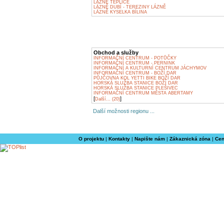
LÁZNĚ TEPLICE
LÁZNĚ DUBÍ - TEREZINY LÁZNĚ
LÁZNĚ KYSELKA BÍLINA
Obchod a služby
INFORMAČNÍ CENTRUM - POTŮČKY
INFORMAČNÍ CENTRUM - PERNINK
INFORMAČNÍ A KULTURNÍ CENTRUM JÁCHYMOV
INFORMAČNÍ CENTRUM - BOŽÍ DAR
PŮJČOVNA KOL YETTI BIKE BOŽÍ DAR
HORSKÁ SLUŽBA STANICE BOŽÍ DAR
HORSKÁ SLUŽBA STANICE PLEŠIVEC
INFORMAČNÍ CENTRUM MĚSTA ABERTAMY
[
]
Další... (20)
Další možnosti regionu ...
O projektu
|
Kontakty
|
Napište nám
|
Zákaznická zóna
|
Cen