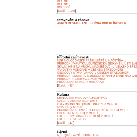
BLATNO
BLATNO
BOLEBOŘ
[
]
Další... (129)
Stravování a zábava
APRÉS RESTAURANT LOUČNÁ POD KLÍNOVCEM
Přírodní zajímavosti
NPR NOVODOMSKÉ RAŠELINIŠTĚ U NAČETÍNA
PŘÍRODNÍ PAMÁTKA LOUPEŽNICKÁ JESKYNĚ U ÚSTÍ NA
SKALNÍ HŘIB NA VRCHU MAGNETOVCI U VELKÉHO BŘE
VAŇOVSKÝ VODOPÁD V ČESKÉM STŘEDOHOŘÍ
ČEDIČOVÝ ÚTVAR VRKOČ V ČESKÉM STŘEDOHOŘÍ
PŘÍRODNÍ LOKALITA SLUNEČNÍ STRÁŇ U BRNÉ NAD LA
PŘÍRODNÍ REZERVACE KOZÍ VRCH
PRŮČELSKÁ ROKLE U MALEČOVA
[
]
Další... (31)
Kultura
KRÁLOVSKÁ MINCOVNA JÁCHYMOV
GALERIE ARNIKA ABERTAMY
HVĚZDÁRNA NA HRADĚ HNĚVÍN U MOSTU
DIVADLO V MOSTĚ
PODKRUŠNOHORSKÉ TECHNICKÉ MUZEUM MOST
OBLASTNÍ MUZEUM V MOSTĚ
GALERIE VÝTVARNÉHO UMĚNÍ V MOSTĚ
GALERIE H VEJPRTY
[
]
Další... (42)
Lázně
MĚSTSKÉ LÁZNĚ CHOMUTOV