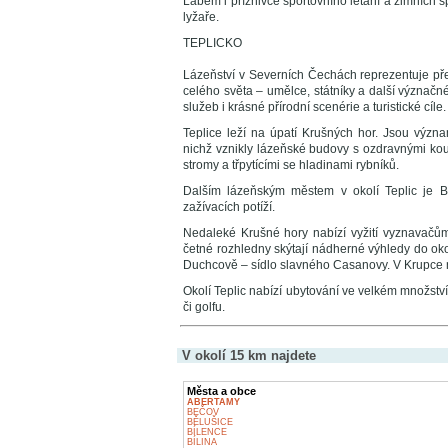
Labem i příznivce sportovního létání a zimních 
lyžaře.
TEPLICKO
Lázeňství v Severních Čechách reprezentuje před
celého světa – umělce, státníky a další význačné 
služeb i krásné přírodní scenérie a turistické cíle.
Teplice leží na úpatí Krušných hor. Jsou vý
nichž vznikly lázeňské budovy s ozdravnými kou
stromy a třpytícími se hladinami rybníků.
Dalším lázeňským městem v okolí Teplic je B
zažívacích potíží.
Nedaleké Krušné hory nabízí vyžití vyznavačům 
četné rozhledny skýtají nádherné výhledy do ok
Duchcově – sídlo slavného Casanovy. V Krupce 
Okolí Teplic nabízí ubytování ve velkém množství
či golfu.
V okolí 15 km najdete
Města a obce
ABERTAMY
BEČOV
BĚLUŠICE
BÍLENCE
BÍLINA