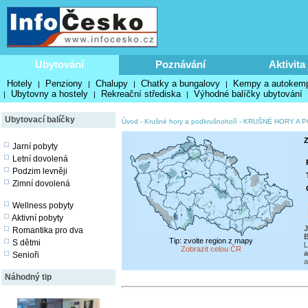
Ubytování
Poznávání
Aktivita
Hotely
Penziony
Chalupy
Chatky a bungalovy
Kempy a autokem
|
|
|
|
Ubytovny a hostely
Rekreační střediska
Výhodné balíčky ubytování
|
|
|
Ubytovací balíčky
Úvod
-
Krušné hory a podkrušnohoří
-
KRUŠNÉ HORY A 
Z
Jarní pobyty
Letní dovolená
Podzim levněji
Zimní dovolená
Wellness pobyty
Aktivní pobyty
J
Romantika pro dva
B
Tip: zvolte region z mapy
S dětmi
L
Zobrazit celou ČR
a
Senioři
a
Náhodný tip