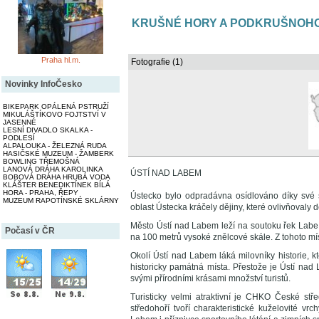
KRUŠNÉ HORY A PODKRUŠNOHO
Praha hl.m.
Fotografie (1)
Novinky InfoČesko
BIKEPARK OPÁLENÁ PSTRUŽÍ
MIKULÁŠTÍKOVO FOJTSTVÍ V
JASENNÉ
LESNÍ DIVADLO SKALKA -
PODLESÍ
ALPALOUKA - ŽELEZNÁ RUDA
HASIČSKÉ MUZEUM - ŽAMBERK
BOWLING TŘEMOŠNÁ
LANOVÁ DRÁHA KAROLINKA
ÚSTÍ NAD LABEM
BOBOVÁ DRÁHA HRUBÁ VODA
KLÁŠTER BENEDIKTÍNEK BÍLÁ
HORA - PRAHA, ŘEPY
Ústecko bylo odpradávna osídlováno díky své 
MUZEUM RAPOTÍNSKÉ SKLÁRNY
oblast Ústecka kráčely dějiny, které ovlivňovaly d
Město Ústí nad Labem leží na soutoku řek Labe 
Počasí v ČR
na 100 metrů vysoké znělcové skále. Z tohoto mí
Okolí Ústí nad Labem láká milovníky historie, k
historicky památná místa. Přestože je Ústí na
svými přírodními krásami množství turistů.
Turisticky velmi atraktivní je CHKO České st
středohoří tvoří charakteristické kuželovité v