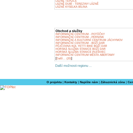
LÁZNĚ TEPLICE
LÁZNĚ DUBÍ - TEREZINY LÁZNĚ
LÁZNĚ KYSELKA BÍLINA
Obchod a služby
INFORMAČNÍ CENTRUM - POTŮČKY
INFORMAČNÍ CENTRUM - PERNINK
INFORMAČNÍ A KULTURNÍ CENTRUM JÁCHYMOV
INFORMAČNÍ CENTRUM - BOŽÍ DAR
PŮJČOVNA KOL YETTI BIKE BOŽÍ DAR
HORSKÁ SLUŽBA STANICE BOŽÍ DAR
HORSKÁ SLUŽBA STANICE PLEŠIVEC
INFORMAČNÍ CENTRUM MĚSTA ABERTAMY
[
]
Další... (20)
Další možnosti regionu ...
O projektu
|
Kontakty
|
Napište nám
|
Zákaznická zóna
|
Cen