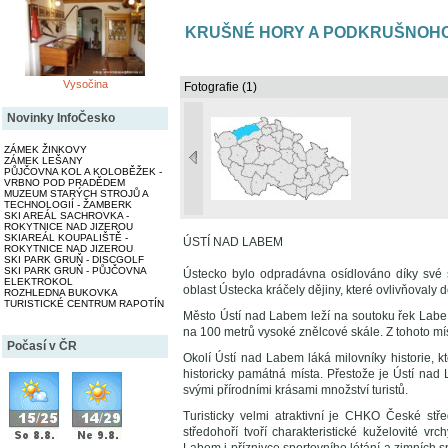
KRUŠNÉ HORY A PODKRUŠNOHO
Vysočina
Fotografie (1)
Novinky InfoČesko
ZÁMEK ŽINKOVY
ZÁMEK LEŠANY
PŮJČOVNA KOL A KOLOBĚŽEK -
VRBNO POD PRADĚDEM
MUZEUM STARÝCH STROJŮ A
TECHNOLOGIÍ - ŽAMBERK
SKI AREÁL SACHROVKA -
ROKYTNICE NAD JIZEROU
SKIAREÁL KOUPALIŠTĚ -
ÚSTÍ NAD LABEM
ROKYTNICE NAD JIZEROU
SKI PARK GRUŇ - DISCGOLF
SKI PARK GRUŇ - PŮJČOVNA
Ústecko bylo odpradávna osídlováno díky své 
ELEKTROKOL
oblast Ústecka kráčely dějiny, které ovlivňovaly d
ROZHLEDNA BUKOVKA
TURISTICKÉ CENTRUM RAPOTÍN
Město Ústí nad Labem leží na soutoku řek Labe 
na 100 metrů vysoké znělcové skále. Z tohoto mí
Počasí v ČR
Okolí Ústí nad Labem láká milovníky historie, k
historicky památná místa. Přestože je Ústí na
svými přírodními krásami množství turistů.
Turisticky velmi atraktivní je CHKO České st
středohoří tvoří charakteristické kuželovité v