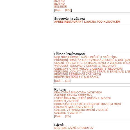
BLATNO
BLATNO
BOLEBOŘ
[
]
Další... (129)
Stravování a zábava
APRÉS RESTAURANT LOUČNÁ POD KLÍNOVCEM
Přírodní zajímavosti
NPR NOVODOMSKÉ RAŠELINIŠTĚ U NAČETÍNA
PŘÍRODNÍ PAMÁTKA LOUPEŽNICKÁ JESKYNĚ U ÚSTÍ NA
SKALNÍ HŘIB NA VRCHU MAGNETOVCI U VELKÉHO BŘE
VAŇOVSKÝ VODOPÁD V ČESKÉM STŘEDOHOŘÍ
ČEDIČOVÝ ÚTVAR VRKOČ V ČESKÉM STŘEDOHOŘÍ
PŘÍRODNÍ LOKALITA SLUNEČNÍ STRÁŇ U BRNÉ NAD LA
PŘÍRODNÍ REZERVACE KOZÍ VRCH
PRŮČELSKÁ ROKLE U MALEČOVA
[
]
Další... (31)
Kultura
KRÁLOVSKÁ MINCOVNA JÁCHYMOV
GALERIE ARNIKA ABERTAMY
HVĚZDÁRNA NA HRADĚ HNĚVÍN U MOSTU
DIVADLO V MOSTĚ
PODKRUŠNOHORSKÉ TECHNICKÉ MUZEUM MOST
OBLASTNÍ MUZEUM V MOSTĚ
GALERIE VÝTVARNÉHO UMĚNÍ V MOSTĚ
GALERIE H VEJPRTY
[
]
Další... (42)
Lázně
MĚSTSKÉ LÁZNĚ CHOMUTOV