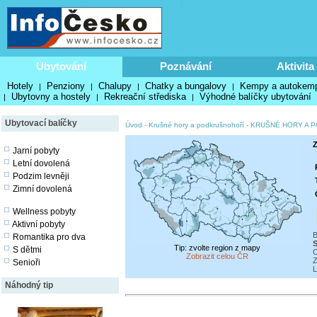
Ubytování
Poznávání
Aktivita
Hotely
Penziony
Chalupy
Chatky a bungalovy
Kempy a autokem
|
|
|
|
Ubytovny a hostely
Rekreační střediska
Výhodné balíčky ubytování
|
|
|
Ubytovací balíčky
Úvod
-
Krušné hory a podkrušnohoří
-
KRUŠNÉ HORY A 
Z
Jarní pobyty
Letní dovolená
Podzim levněji
Zimní dovolená
Wellness pobyty
Aktivní pobyty
B
Romantika pro dva
S
Tip: zvolte region z mapy
S dětmi
O
Zobrazit celou ČR
Z
Senioři
L
Náhodný tip