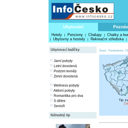
Ubytování
Poznáv
Hotely
Penziony
Chalupy
Chatky a bu
|
|
|
Ubytovny a hostely
Rekreační střediska
|
|
|
Ubytovací balíčky
Úvod
-
Pardubicko, C
Jarní pobyty
Letní dovolená
Podzim levněji
Zimní dovolená
Wellness pobyty
Aktivní pobyty
Romantika pro dva
Tip: z
S dětmi
Zo
Senioři
Náhodný tip