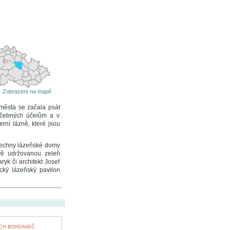
Zobrazení na mapě
 města se začala psát
léčebných účelům a v
rní lázně, které jsou
šechny lázeňské domy
vě udržovanou zeleň
yk či architekt Josef
ický lázeňský pavilon
ÍCH BOHDANEČ