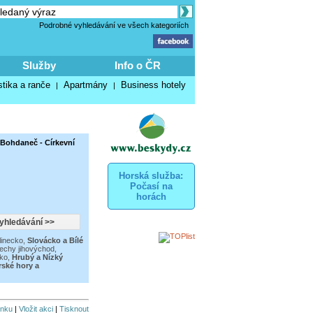
Podrobné vyhledávání ve všech kategoriích
Služby
Info o ČR
stika a ranče
Apartmány
Business hotely
|
|
 Bohdaneč - Církevní
Horská služba:
Počasí na
horách
linecko
,
Slovácko a Bílé
echy jihovýchod
,
ko
,
Hrubý a Nízký
rské hory a
inku
|
Vložit akci
|
Tisknout