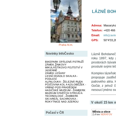
LÁZNĚ BO
Adresa:
Masaryko
Telefon:
+420 466
Email:
info(zavi
GPS:
50°4'33,2
Praha hl.m.
Novinky InfoČesko
Lázně Bohdaneč l
roku 1897, kdy z
BIKEPARK OPÁLENÁ PSTRUŽÍ
prostorách býval
ZÁMEK ŽINKOVY
proslulé svými lé
MIKULÁŠTÍKOVO FOJTSTVÍ V
JASENNÉ
Komplex lázeňský
ZÁMEK LEŠANY
LESNÍ DIVADLO SKALKA -
propojuje zastř
PODLESÍ
patrového atria. 
ALPALOUKA - ŽELEZNÁ RUDA
PŮJČOVNA KOL A KOLOBĚŽEK -
Gočár, z jehož č
VRBNO POD PRADĚDEM
nesoucí jméno sv
HASIČSKÉ MUZEUM - ŽAMBERK
MUZEUM STARÝCH STROJŮ A
TECHNOLOGIÍ - ŽAMBERK
SKI AREÁL SACHROVKA -
ROKYTNICE NAD JIZEROU
V okolí 15 km n
Města a obce
Počasí v ČR
2,4 km
NERATOV