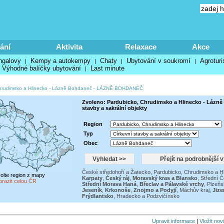
ání
Aktivita
Relaxace
Akce
ngalovy
Kempy a autokempy
Chaty
Ubytování v soukromí
Agroturi
|
|
|
|
Výhodné balíčky ubytování
Last minute
|
hrudimsko a Hlinecko
-
Lázně Bohdaneč
-
LÁZNĚ BOHDANEČ
Zvoleno: Pardubicko, Chrudimsko a Hlinecko - Lázně
stavby a sakrální objekty
Region
Typ
Obec
České středohoří a Žatecko
,
Pardubicko, Chrudimsko a H
volte region z mapy
Karpaty
,
Český ráj
,
Moravský kras a Blansko
,
Střední Č
brazit celou ČR
Střední Morava Haná
,
Břeclav a Pálavské vrchy
,
Plzeňs
Jeseník
,
Krkonoše
,
Znojmo a Podyjí
,
Máchův kraj
,
Jize
Frýdlantsko
,
Hradecko a Podzvičínsko
Upravit informace
|
Vložit nov