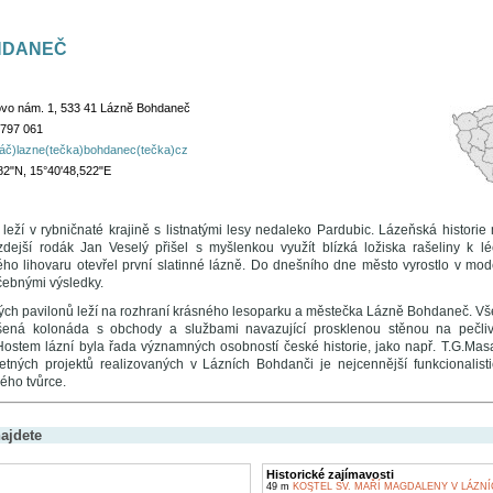
HDANEČ
vo nám. 1, 533 41 Lázně Bohdaneč
 797 061
náč)lazne(tečka)bohdanec(tečka)cz
82"N, 15°40'48,522"E
eží v rybničnaté krajině s listnatými lesy nedaleko Pardubic. Lázeňská historie
dejší rodák Jan Veselý přišel s myšlenkou využít blízká ložiska rašeliny k 
ého lihovaru otevřel první slatinné lázně. Do dnešního dne město vyrostlo v mode
čebnými výsledky.
ch pavilonů leží na rozhraní krásného lesoparku a městečka Lázně Bohdaneč. V
ešená kolonáda s obchody a službami navazující prosklenou stěnou na pečli
Hostem lázní byla řada významných osobností české historie, jako např. T.G.Masar
etných projektů realizovaných v Lázních Bohdanči je nejcennější funkcionalist
ého tvůrce.
ajdete
Historické zajímavosti
49 m
KOSTEL SV. MAŘÍ MAGDALENY V LÁZN