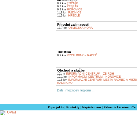
Města a obce
8,7 km
TOČNÍK
9,3 km
ŽEBRÁK
9,9 km
HOŘOVICE
11,8 km
RADNICE
11,9 km
HŘEDLE
Přírodní zajímavosti
12,7 km
OTMÍČSKÁ HORA
Turistika
8,2 km
VRCH BRNO - RADEČ
Obchod a služby
101 m
INFORMAČNÍ CENTRUM - ZBIROH
10,1 km
INFORMAČNÍ CENTRUM - HOŘOVICE
11,8 km
INFORMAČNÍ CENTRUM MĚSTA RADNIC A MIKR
RADNICKO
Další možnosti regionu ...
O projektu
|
Kontakty
|
Napište nám
|
Zákaznická zóna
|
Cen