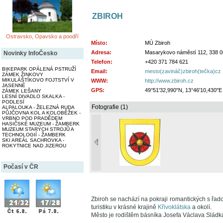
ZBIROH
Ostravsko, Opavsko a poodří
Místo:
MÚ Zbiroh
Adresa:
Masarykovo náměstí 112, 338 0
Novinky InfoČesko
Telefon:
+420 371 784 621
BIKEPARK OPÁLENÁ PSTRUŽÍ
Email:
mesto(zavináč)zbiroh(tečka)cz
ZÁMEK ŽINKOVY
MIKULÁŠTÍKOVO FOJTSTVÍ V
WWW:
http://www.zbiroh.cz
JASENNÉ
GPS:
49°51'32,990"N, 13°46'10,430"E
ZÁMEK LEŠANY
LESNÍ DIVADLO SKALKA -
PODLESÍ
Fotografie (1)
ALPALOUKA - ŽELEZNÁ RUDA
PŮJČOVNA KOL A KOLOBĚŽEK -
VRBNO POD PRADĚDEM
HASIČSKÉ MUZEUM - ŽAMBERK
MUZEUM STARÝCH STROJŮ A
TECHNOLOGIÍ - ŽAMBERK
SKI AREÁL SACHROVKA -
ROKYTNICE NAD JIZEROU
Počasí v ČR
Zbiroh se nachází na pokraji romantických s řadou
turistiku v krásné krajině
Křivoklátska
a okolí.
Město je rodištěm básníka Josefa Václava Sládk