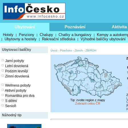
Ubytování
Poznávání
Aktivita
Hotely
Penziony
Chalupy
Chatky a bungalovy
Kempy a autokem
|
|
|
|
Ubytovny a hostely
Rekreační střediska
Výhodné balíčky ubytování
|
|
|
Ubytovací balíčky
Úvod
-
Plzeňsko
-
Zbiroh
-
ZBIROH
Z
Jarní pobyty
Letní dovolená
Podzim levněji
Zimní dovolená
Wellness pobyty
Aktivní pobyty
Z
Romantika pro dva
L
Tip: zvolte region z mapy
S dětmi
Č
Zobrazit celou ČR
j
Senioři
p
Náhodný tip