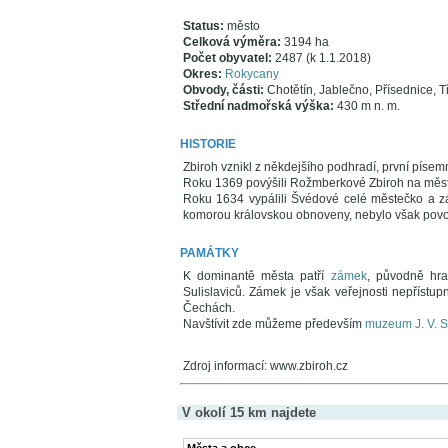
Status:
město
Celková výměra:
3194 ha
Počet obyvatel:
2487 (k 1.1.2018)
Okres:
Rokycany
Obvody, části:
Chotětín, Jablečno, Přísednice, T
Střední nadmořská výška:
430 m n. m.
HISTORIE
Zbiroh vznikl z někdejšího podhradí, první píse
Roku 1369 povýšili Rožmberkové Zbiroh na město.
Roku 1634 vypálili Švédové celé městečko a z
komorou královskou obnoveny, nebylo však povol
PAMÁTKY
K dominantě města patří
zámek
, původně hra
Sulislaviců. Zámek je však veřejnosti nepřístu
Čechách.
Navštívit zde můžeme především
muzeum J. V. 
Zdroj informací: www.zbiroh.cz
V okolí 15 km najdete