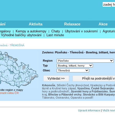
ání
Aktivita
Relaxace
Akce
ngalovy
Kempy a autokempy
Chaty
Ubytování v soukromí
Agroturi
|
|
|
|
Výhodné balíčky ubytování
Last minute
|
mošná
-
TŘEMOŠNÁ
Zvoleno: Plzeňsko - Třemošná - Bowling, billiard, her
Region
Typ
Obec
Krkonoše
,
Střední Čechy jihovýchod
,
Hradecko a Podzvi
lázně a Krušné hory západ
,
Vysočina
,
České Švýcarsko 
volte region z mapy
hory a podkrušnohoří
,
Jizerské hory a Frýdlantsko
,
Šum
brazit celou ČR
kraj
,
Břeclav a Pálavské vrchy
,
Slovácko a Bílé Karpaty
Táborsko
,
Ostravsko, Opavsko a poodří
Upravit informace
|
Vložit nov