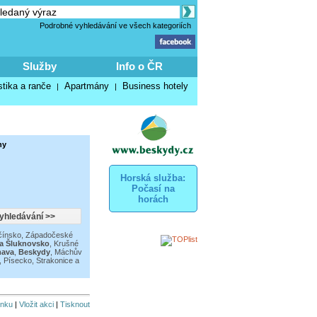
Podrobné vyhledávání ve všech kategoriích
Služby
Info o ČR
stika a ranče
Apartmány
Business hotely
|
|
ny
Horská služba:
Počasí na
horách
čínsko
,
Západočeské
a Šluknovsko
,
Krušné
ava
,
Beskydy
,
Máchův
,
Písecko, Strakonice a
inku
|
Vložit akci
|
Tisknout