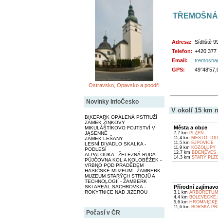
TŘEMOŠNÁ
Adresa:
Sídliště 
Telefon:
+420 377
Email:
tremosna
GPS:
49°48'57,
Ostravsko, Opavsko a poodří
Novinky InfoČesko
V okolí 15 km n
BIKEPARK OPÁLENÁ PSTRUŽÍ
ZÁMEK ŽINKOVY
Města a obce
MIKULÁŠTÍKOVO FOJTSTVÍ V
JASENNÉ
7,7 km
PLZEŇ
11,4 km
MĚSTO TOU
ZÁMEK LEŠANY
11,5 km
EJPOVICE
LESNÍ DIVADLO SKALKA -
11,9 km
KOZOLUPY
PODLESÍ
12,7 km
BDENĚVES
ALPALOUKA - ŽELEZNÁ RUDA
14,3 km
STARÝ PLZ
PŮJČOVNA KOL A KOLOBĚŽEK -
VRBNO POD PRADĚDEM
HASIČSKÉ MUZEUM - ŽAMBERK
MUZEUM STARÝCH STROJŮ A
TECHNOLOGIÍ - ŽAMBERK
SKI AREÁL SACHROVKA -
Přírodní zajímavo
ROKYTNICE NAD JIZEROU
3,1 km
ARBORETUM
4,4 km
BOLEVECKÉ 
5,6 km
HROMNICKÉ 
11,6 km
BORSKÁ PŘE
Počasí v ČR