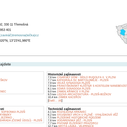
992, 330 11 Třemošná
 953 401
(zavináč)tremosna(tečka)cz
020"N, 13°23'41,980"E
ajdete
Historické zajímavosti
7,6 km
CÍSAŘSKÝ DŮM - SÍDLO RUDOLFA II. V PLZNI
ŠKOV
7,7 km
KATEDRÁLA SV. BARTOLOMĚJE - PLZEŇ
7,9 km
VELKÁ SYNAGOGA PLZEŇ
7,9 km
FRANTIŠKÁNSKÝ KLÁŠTER S KOSTELEM NANEBEVZETÍ
8,1 km
STARÁ SYNAGOGA PLZEŇ
ENEC
9,0 km
ZÁMEK KŘIMICE V PLZNI
9,5 km
LIDOVÁ ARCHITEKTURA - PLZEŇ-BOŽKOV
10,4 km
ZÁMEK KACEŘOV
[
]
Další... (4)
sti
Technické zajímavosti
 SOFRONKA PLZEŇ
4,1 km
ROZHLEDNA KRKAVEC
RYBNÍKY
6,2 km
SYLVÁNSKÝ VRCH U PLZNĚ - VYHLÍDKOVÁ VĚŽ
JEZÍRKO
7,5 km
PLZEŇSKÉ HISTORICKÉ PODZEMÍ
HRADA (ČESKÉ ÚDOLÍ) - PLZEŇ
7,6 km
VODÁRENSKÁ VĚŽ - PLZEŇ
7,7 km
PIVOVAR PLZEŇSKÝ PRAZDROJ
12,7 km
KRYTÁ LÁVKA - VEJPRNICE