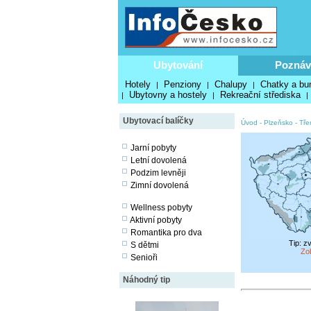
Ubytování
Poznáv
Hotely
Penziony
Chalupy
Chatky a bu
|
|
|
Ubytovny a hostely
Rekreační střediska
|
|
|
Ubytovací balíčky
Úvod
-
Plzeňsko
-
Tře
Jarní pobyty
Letní dovolená
Podzim levněji
Zimní dovolená
Wellness pobyty
Aktivní pobyty
Romantika pro dva
Tip: z
S dětmi
Zo
Senioři
Náhodný tip