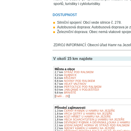
sportů, turistiky i cykloturistiky.
DOSTUPNOST
Silniční spojení: Obcí vede silnice č. 278.
Autobusová doprava: Autobusová doprava je z
Železniční doprava: Obec nemá vlakové spojení
ZDROJ INFORMACÍ: Obecní úřad Hamr na Jeze
V okolí 15 km najdete
Města a obce
2,7 km
STRÁŽ POD RALSKEM
3,2 km
DUBNICE
6,4 km
KŘIŽANY
6,6 km
NOVINY POD RALSKEM
8,7 km
VELKÝ VALTINOV
8,9 km
PERTOLTICE POD RALSKEM
9,0 km
JABLONNÉ V PODJEŠTĚDÍ
9,6 km
BRNIŠTĚ
[
]
Další... (9)
Přírodní zajímavosti
1,3 km
ČERNÝ RYBNÍK U HAMRU NA JEZEŘE
1,6 km
VRCH OSTRÝ U HAMRU NA JEZEŘE
1,8 km
KOZÍ HŘBET U HAMRU NA JEZEŘE
1,8 km
VRCH SCHACHTSTEIN U HAMRU NA JEZEŘE
2,0 km
DĚVÍNSKÝ RYBNÍK A DĚVÍNSKÁ LOUKA U HAMRU
2,1 km
VODNÍ NÁDRŽ HORKA VE STRÁŽI POD RALSKEM
2,2 km
ŠIROKÝ KÁMEN U HAMRU NA JEZEŘE