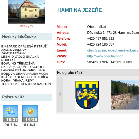
HAMR NA JEZEŘE
Beskydy
Místo:
Obecní úřad
Adresa:
Děvínská 1, 471 28 Hamr na Jeze
Novinky InfoČesko
Telefon:
+420 487 851 822
Mobil:
+420 724 180 837
BIKEPARK OPÁLENÁ PSTRUŽÍ
ZÁMEK ŽINKOVY
Email:
obec(zavináč)obechamr(tečka)cz
ZÁMEK LEŠANY
WWW:
http://www.obechamr.cz
LESNÍ DIVADLO SKALKA -
PODLESÍ
GPS:
50°42'7,170"N, 14°50'19,000"E
BOWLING TŘEMOŠNÁ
SKI PARK GRUŇ - DISCGOLF
LANOVÁ DRÁHA KAROLINKA
Fotografie (42)
BOBOVÁ DRÁHA HRUBÁ VODA
KLÁŠTER BENEDIKTÍNEK BÍLÁ
HORA - PRAHA, ŘEPY
TURISTICKÉ CENTRUM RAPOTÍN
Počasí v ČR