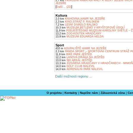
2,7 km
PŘÍRODNÍ PAMÁTKA MALÝ A VELKÝ JELENÍ VRCH
JEZEŘE
[
]
Další... (22)
Kultura
2,0 km
KNIHOVNA HAMR NA JEZEŘE
2,3 km
KINO STRÁŽ P. RALSKEM
7,2 km
LESNÍ DIVADLO RALSKO
10,3 km
MUZEUM BETLÉMŮ V KRYŠTOFOVĚ ÚDOLÍ
11,9 km
PODJEŠTĚDSKÉ MUZEUM KAROLINY SVĚTLÉ – 
13,2 km
ZOO-KOUTEK HRADČANY
13,9 km
MUZEUM EDUARDA HELDA
Sport
410 m
KOUPALIŠTĚ HAMR NA JEZEŘE
2,3 km
PANDA SPORT – SPORTOVNÍ CENTRUM STRÁŽ P
11,9 km
BIKE PARK JEŠTĚD
12,2 km
LANOVÁ DRÁHA NA JEŠTĚD
13,0 km
SKI AREÁL JEŠTĚD
13,3 km
JÍZDÁRNA HRADČANY V HRADČANECH - MIMOŇ
14,0 km
GOLF CLUB MALEVIL
14,0 km
ADRENALIN PARK MALEVIL
Další možnosti regionu ...
O projektu
|
Kontakty
|
Napište nám
|
Zákaznická zóna
|
Cen