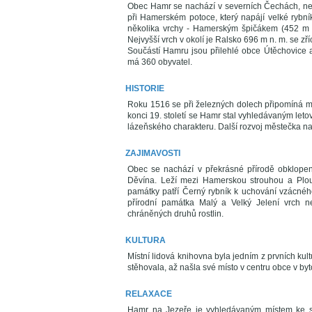
Obec Hamr se nachází v severních Čechách, ned
při Hamerském potoce, který napájí velké rybn
několika vrchy - Hamerským špičákem (452 m
Nejvyšší vrch v okolí je Ralsko 696 m n. m. se zř
Součástí Hamru jsou přilehlé obce Útěchovice
má 360 obyvatel.
HISTORIE
Roku 1516 se při železných dolech připomíná 
konci 19. století se Hamr stal vyhledávaným let
lázeňského charakteru. Další rozvoj městečka na
ZAJIMAVOSTI
Obec se nachází v překrásné přírodě obklopen
Děvína. Leží mezi Hamerskou strouhou a Plouč
památky patří Černý rybník k uchování vzácného
přírodní památka Malý a Velký Jelení vrch n
chráněných druhů rostlin.
KULTURA
Místní lidová knihovna byla jedním z prvních kult
stěhovala, až našla své místo v centru obce v byt
RELAXACE
Hamr na Jezeře je vyhledávaným místem ke str