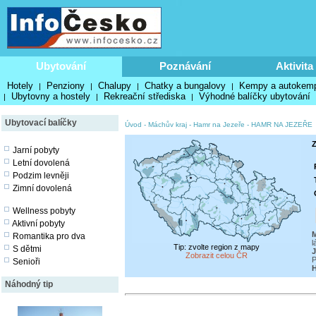
Ubytování
Poznávání
Aktivita
Hotely
Penziony
Chalupy
Chatky a bungalovy
Kempy a autokem
|
|
|
|
Ubytovny a hostely
Rekreační střediska
Výhodné balíčky ubytování
|
|
|
Ubytovací balíčky
Úvod
-
Máchův kraj
-
Hamr na Jezeře
-
HAMR NA JEZEŘE
Z
Jarní pobyty
Letní dovolená
Podzim levněji
Zimní dovolená
Wellness pobyty
Aktivní pobyty
M
Romantika pro dva
l
Tip: zvolte region z mapy
S dětmi
J
Zobrazit celou ČR
P
Senioři
Náhodný tip