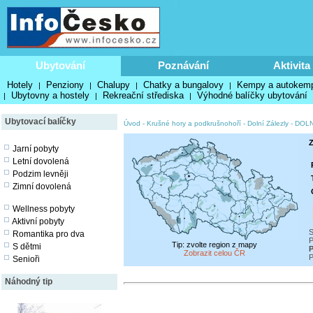
Ubytování
Poznávání
Aktivita
Hotely
Penziony
Chalupy
Chatky a bungalovy
Kempy a autokem
|
|
|
|
Ubytovny a hostely
Rekreační střediska
Výhodné balíčky ubytování
|
|
|
Ubytovací balíčky
Úvod
-
Krušné hory a podkrušnohoří
-
Dolní Zálezly
-
DOLN
Z
Jarní pobyty
Letní dovolená
Podzim levněji
Zimní dovolená
Wellness pobyty
Aktivní pobyty
S
Romantika pro dva
P
Tip: zvolte region z mapy
S dětmi
P
Zobrazit celou ČR
P
Senioři
Náhodný tip