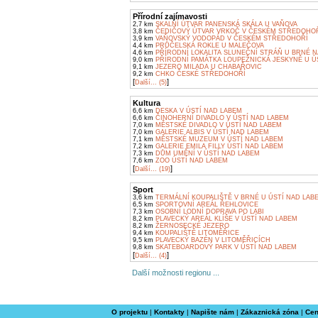
Přírodní zajímavosti
2,7 km
SKALNÍ ÚTVAR PANENSKÁ SKÁLA U VAŇOVA
3,8 km
ČEDIČOVÝ ÚTVAR VRKOČ V ČESKÉM STŘEDOHO
3,9 km
VAŇOVSKÝ VODOPÁD V ČESKÉM STŘEDOHOŘÍ
4,4 km
PRŮČELSKÁ ROKLE U MALEČOVA
4,6 km
PŘÍRODNÍ LOKALITA SLUNEČNÍ STRÁŇ U BRNÉ 
9,0 km
PŘÍRODNÍ PAMÁTKA LOUPEŽNICKÁ JESKYNĚ U Ú
9,1 km
JEZERO MILADA U CHABAŘOVIC
9,2 km
CHKO ČESKÉ STŘEDOHOŘÍ
[
]
Další... (5)
Kultura
6,6 km
DESKA V ÚSTÍ NAD LABEM
6,6 km
ČINOHERNÍ DIVADLO V ÚSTÍ NAD LABEM
7,0 km
MĚSTSKÉ DIVADLO V ÚSTÍ NAD LABEM
7,0 km
GALERIE ALBIS V ÚSTÍ NAD LABEM
7,1 km
MĚSTSKÉ MUZEUM V ÚSTÍ NAD LABEM
7,2 km
GALERIE EMILA FILLY ÚSTÍ NAD LABEM
7,3 km
DŮM UMĚNÍ V ÚSTÍ NAD LABEM
7,6 km
ZOO ÚSTÍ NAD LABEM
[
]
Další... (19)
Sport
3,6 km
TERMÁLNÍ KOUPALIŠTĚ V BRNÉ U ÚSTÍ NAD LAB
6,5 km
SPORTOVNÍ AREÁL ŘEHLOVICE
7,3 km
OSOBNÍ LODNÍ DOPRAVA PO LABI
8,2 km
PLAVECKÝ AREÁL KLÍŠE V ÚSTÍ NAD LABEM
8,2 km
ŽERNOSECKÉ JEZERO
9,4 km
KOUPALIŠTĚ LITOMĚŘICE
9,5 km
PLAVECKÝ BAZÉN V LITOMĚŘICÍCH
9,8 km
SKATEBOARDOVÝ PARK V ÚSTÍ NAD LABEM
[
]
Další... (4)
Další možnosti regionu ...
O projektu
|
Kontakty
|
Napište nám
|
Zákaznická zóna
|
Cen