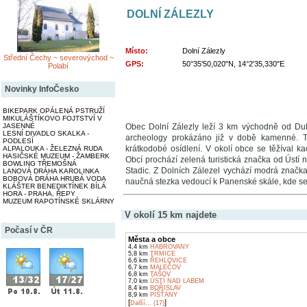
DOLNÍ ZÁLEZLY
Místo:
Dolní Zálezly
Střední Čechy ~ severovýchod ~
GPS:
50°35'50,020"N, 14°2'35,330"E
Polabí
Novinky InfoČesko
BIKEPARK OPÁLENÁ PSTRUŽÍ
MIKULÁŠTÍKOVO FOJTSTVÍ V
JASENNÉ
Obec Dolní Zálezly leží 3 km východně od Dubi
LESNÍ DIVADLO SKALKA -
archeology prokázáno již v době kamenné. 
PODLESÍ
krátkodobé osídlení. V okolí obce se těžíval ka
ALPALOUKA - ŽELEZNÁ RUDA
HASIČSKÉ MUZEUM - ŽAMBERK
Obcí prochází zelená turistická značka od Ústí
BOWLING TŘEMOŠNÁ
Stadic. Z Dolních Zálezel vychází modrá značk
LANOVÁ DRÁHA KAROLINKA
BOBOVÁ DRÁHA HRUBÁ VODA
naučná stezka vedoucí k Panenské skále, kde se
KLÁŠTER BENEDIKTÍNEK BÍLÁ
HORA - PRAHA, ŘEPY
MUZEUM RAPOTÍNSKÉ SKLÁRNY
V okolí 15 km najdete
Počasí v ČR
Města a obce
4,4 km
HABROVANY
5,8 km
TRMICE
6,6 km
ŘEHLOVICE
6,7 km
MALEČOV
6,8 km
TAŠOV
7,0 km
ÚSTÍ NAD LABEM
8,4 km
BOŘISLAV
8,9 km
PÍŠŤANY
[
]
Další... (17)