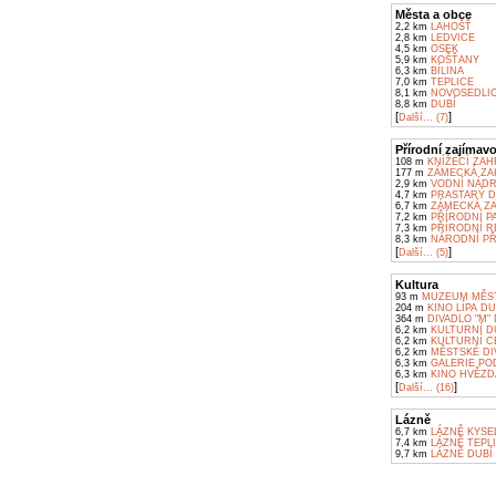
Města a obce
2,2 km
LAHOŠŤ
2,8 km
LEDVICE
4,5 km
OSEK
5,9 km
KOŠŤANY
6,3 km
BÍLINA
7,0 km
TEPLICE
8,1 km
NOVOSEDLI
8,8 km
DUBÍ
[
]
Další... (7)
Přírodní zajímavo
108 m
KNÍŽECÍ ZA
177 m
ZÁMECKÁ ZA
2,9 km
VODNÍ NÁDR
4,7 km
PRASTARÝ D
6,7 km
ZÁMECKÁ ZA
7,2 km
PŘÍRODNÍ P
7,3 km
PŘÍRODNÍ R
8,3 km
NÁRODNÍ PŘ
[
]
Další... (5)
Kultura
93 m
MUZEUM MĚS
204 m
KINO LÍPA D
364 m
DIVADLO "M"
6,2 km
KULTURNÍ D
6,2 km
KULTURNÍ C
6,2 km
MĚSTSKÉ DIV
6,3 km
GALERIE POD
6,3 km
KINO HVĚZDA
[
]
Další... (16)
Lázně
6,7 km
LÁZNĚ KYSEL
7,4 km
LÁZNĚ TEPL
9,7 km
LÁZNĚ DUBÍ 