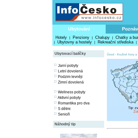
Ubytování
Poznáv
Hotely
Penziony
Chalupy
Chatky a bu
|
|
|
Ubytovny a hostely
Rekreační střediska
|
|
|
Ubytovací balíčky
Úvod
-
Krušné hory a
Jarní pobyty
Letní dovolená
Podzim levněji
Zimní dovolená
Wellness pobyty
Aktivní pobyty
Romantika pro dva
Tip: z
S dětmi
Zo
Senioři
Náhodný tip