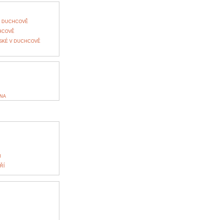
V DUCHCOVĚ
HCOVĚ
SKÉ V DUCHCOVĚ
ÍNA
H
ŘÍ