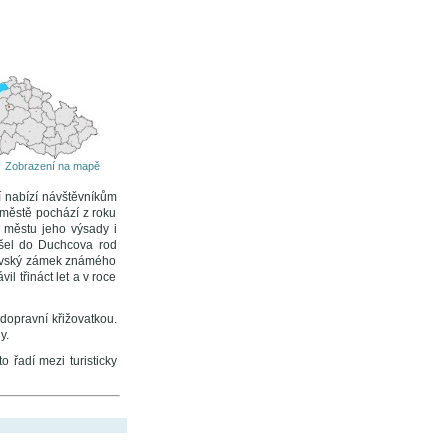
Zobrazení na mapě
í nabízí návštěvníkům
o městě pochází z roku
l městu jeho výsady i
řišel do Duchcova rod
hcovský zámek známého
l třináct let a v roce
 dopravní křižovatkou.
y.
řadí mezi turisticky