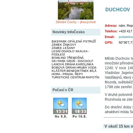
DUCHCOV
Střední Čechy ~ jihovýchod
Adresa:
nám. Repu
Telefon:
+420 417 
Novinky InfoČesko
Email:
podateln
BIKEPARK OPÁLENÁ PSTRUŽÍ
GPS:
50°36'7,7
ZÁMEK ŽINKOVY
ZÁMEK LEŠANY
LESNÍ DIVADLO SKALKA -
PODLESÍ
BOWLING TŘEMOŠNÁ
Město Duchcov lež
SKI PARK GRUŇ - DISCGOLF
množství přírodní
LANOVÁ DRÁHA KAROLINKA
BOBOVÁ DRÁHA HRUBÁ VODA
1240. V roce 146
KLÁŠTER BENEDIKTÍNEK BÍLÁ
Vladislav Jagelo
HORA - PRAHA, ŘEPY
Valdštejnů, kter
TURISTICKÉ CENTRUM RAPOTÍN
filozofa, světobě
1798 zde zemřel.
Počasí v ČR
V druhé polovině 
Rozvinula se zde 
Do dnešní doby s
atraktivní místa 
V okolí 15 km n