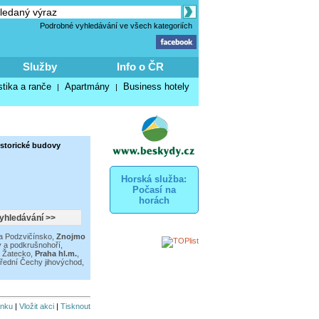
Podrobné vyhledávání ve všech kategoriích
Služby
Info o ČR
stika a ranče
Apartmány
Business hotely
|
|
istorické budovy
Horská služba:
Počasí na
horách
a Podzvičínsko
,
Znojmo
 a podkrušnohoří
,
a Žatecko
,
Praha hl.m.
,
řední Čechy jihovýchod
,
inku
|
Vložit akci
|
Tisknout