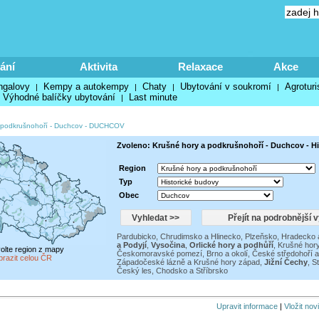
ání
Aktivita
Relaxace
Akce
ngalovy
Kempy a autokempy
Chaty
Ubytování v soukromí
Agroturi
|
|
|
|
Výhodné balíčky ubytování
Last minute
|
 podkrušnohoří
-
Duchcov
-
DUCHCOV
Zvoleno: Krušné hory a podkrušnohoří - Duchcov - H
Region
Typ
Obec
Pardubicko, Chrudimsko a Hlinecko
,
Plzeňsko
,
Hradecko 
a Podyjí
,
Vysočina
,
Orlické hory a podhůří
,
Krušné hory
volte region z mapy
Českomoravské pomezí
,
Brno a okolí
,
České středohoří 
brazit celou ČR
Západočeské lázně a Krušné hory západ
,
Jižní Čechy
,
St
Český les, Chodsko a Stříbrsko
Upravit informace
|
Vložit nov