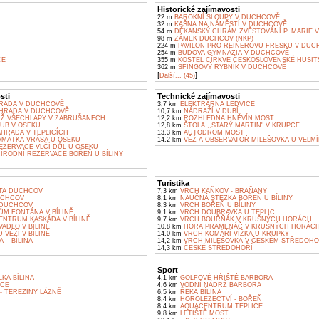
Historické zajímavosti
22 m
BAROKNÍ SLOUPY V DUCHCOVĚ
32 m
KAŠNA NA NÁMĚSTÍ V DUCHCOVĚ
54 m
DĚKANSKÝ CHRÁM ZVĚSTOVÁNÍ P. MARIE 
98 m
ZÁMEK DUCHCOV (NKP)
224 m
PAVILON PRO REINEROVU FRESKU V DUC
254 m
BUDOVA GYMNÁZIA V DUCHCOVĚ
CE
355 m
KOSTEL CÍRKVE ČESKOSLOVENSKÉ HUSIT
362 m
SFINGOVÝ RYBNÍK V DUCHCOVĚ
[
]
Další... (45)
sti
Technické zajímavosti
HRADA V DUCHCOVĚ
3,7 km
ELEKTRÁRNA LEDVICE
HRADA V DUCHCOVĚ
10,7 km
NÁDRAŽÍ V DUBÍ
Ž VŠECHLAPY V ZABRUŠANECH
12,2 km
ROZHLEDNA HNĚVÍN MOST
UB V OSEKU
12,8 km
ŠTOLA ,,STARÝ MARTIN" V KRUPCE
HRADA V TEPLICÍCH
13,3 km
AUTODROM MOST
AMÁTKA VRÁSA U OSEKU
14,2 km
VĚŽ A OBSERVATOŘ MILEŠOVKA U VELM
EZERVACE VLČÍ DŮL U OSEKU
ÍRODNÍ REZERVACE BOŘEŇ U BÍLINY
Turistika
TA DUCHCOV
7,3 km
VRCH KAŇKOV - BRAŇANY
UCHCOV
8,1 km
NAUČNÁ STEZKA BOŘEŇ U BÍLINY
 DUCHCOV
8,3 km
VRCH BOŘEŇ U BÍLINY
ŮM FONTÁNA V BÍLINĚ
9,1 km
VRCH DOUBRAVKA U TEPLIC
ENTRUM KASKÁDA V BÍLINĚ
9,7 km
VRCH BOUŘŇÁK V KRUŠNÝCH HORÁCH
ADLO V BÍLINĚ
10,8 km
HORA PRAMENÁČ V KRUŠNÝCH HORÁC
 VĚŽÍ V BÍLINĚ
14,0 km
VRCH KOMÁŘÍ VÍŽKA U KRUPKY
 – BÍLINA
14,2 km
VRCH MILEŠOVKA V ČESKÉM STŘEDOHO
14,3 km
ČESKÉ STŘEDOHOŘÍ
Sport
KA BÍLINA
4,1 km
GOLFOVÉ HŘIŠTĚ BARBORA
ICE
4,6 km
VODNÍ NÁDRŽ BARBORA
- TEREZINY LÁZNĚ
6,5 km
ŘEKA BÍLINA
8,4 km
HOROLEZECTVÍ - BOŘEŇ
8,4 km
AQUACENTRUM TEPLICE
9,8 km
LETIŠTĚ MOST