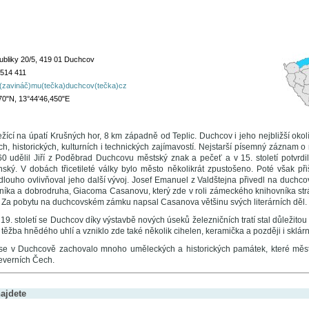
bliky 20/5, 419 01 Duchcov
514 411
a(zavináč)mu(tečka)duchcov(tečka)cz
70"N, 13°44'46,450"E
ící na úpatí Krušných hor, 8 km západně od Teplic. Duchcov i jeho nejbližší okol
ch, historických, kulturních i technických zajímavostí. Nejstarší písemný záznam 
0 udělil Jiří z Poděbrad Duchcovu městský znak a pečeť a v 15. století potvrdi
nský. V dobách třicetileté války bylo město několikrát zpustošeno. Poté však p
ý dlouho ovlivňoval jeho další vývoj. Josef Emanuel z Valdštejna přivedl na duc
žníka a dobrodruha, Giacoma Casanovu, který zde v roli zámeckého knihovníka strávi
 Za pobytu na duchcovském zámku napsal Casanova většinu svých literárních děl.
19. století se Duchcov díky výstavbě nových úseků železničních tratí stal důležitou
těžba hnědého uhlí a vzniklo zde také několik cihelen, keramička a později i sklárn
e v Duchcově zachovalo mnoho uměleckých a historických památek, které město 
Severních Čech.
ajdete