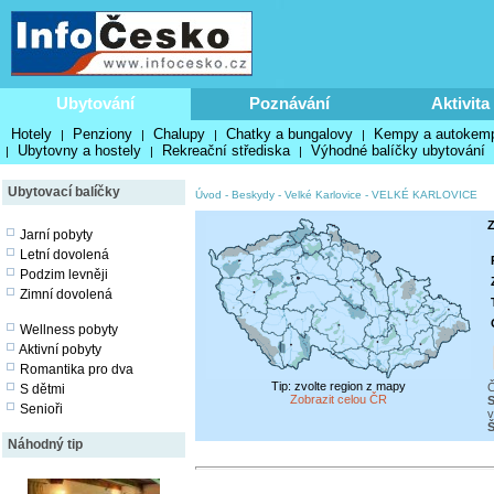
Ubytování
Poznávání
Aktivita
Hotely
Penziony
Chalupy
Chatky a bungalovy
Kempy a autokem
|
|
|
|
Ubytovny a hostely
Rekreační střediska
Výhodné balíčky ubytování
|
|
|
Ubytovací balíčky
Úvod
-
Beskydy
-
Velké Karlovice
-
VELKÉ KARLOVICE
Z
Jarní pobyty
Letní dovolená
Podzim levněji
Zimní dovolená
Wellness pobyty
Aktivní pobyty
Romantika pro dva
Tip: zvolte region z mapy
Č
S dětmi
Zobrazit celou ČR
S
Senioři
v
Náhodný tip