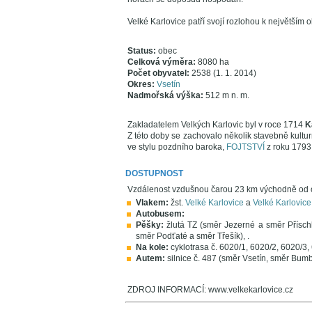
Velké Karlovice patří svojí rozlohou k největším 
Status:
obec
Celková výměra:
8080 ha
Počet obyvatel:
2538 (1. 1. 2014)
Okres:
Vsetín
Nadmořská výška:
512 m n. m.
Zakladatelem Velkých Karlovic byl v roce 1714
K
Z této doby se zachovalo několik stavebně kultu
ve stylu pozdního baroka,
FOJTSTVÍ
z roku 1793
DOSTUPNOST
Vzdálenost vzdušnou čarou 23 km východně od
Vlakem:
žst.
Velké Karlovice
a
Velké Karlovice
Autobusem:
Pěšky:
žlutá TZ (směr Jezerné a směr Přísch
směr Podťaté a směr Třešík), .
Na kole:
cyklotrasa č. 6020/1, 6020/2, 6020/3,
Autem:
silnice č. 487 (směr Vsetín, směr Bum
ZDROJ INFORMACÍ: www.velkekarlovice.cz