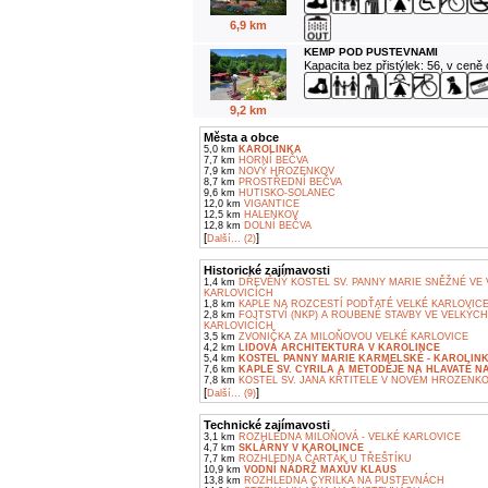
6,9 km
KEMP POD PUSTEVNAMI
Kapacita bez přistýlek: 56, v ceně
9,2 km
Města a obce
5,0 km
KAROLINKA
7,7 km
HORNÍ BEČVA
7,9 km
NOVÝ HROZENKOV
8,7 km
PROSTŘEDNÍ BEČVA
9,6 km
HUTISKO-SOLANEC
12,0 km
VIGANTICE
12,5 km
HALENKOV
12,8 km
DOLNÍ BEČVA
[
]
Další... (2)
Historické zajímavosti
1,4 km
DŘEVĚNÝ KOSTEL SV. PANNY MARIE SNĚŽNÉ VE
KARLOVICÍCH
1,8 km
KAPLE NA ROZCESTÍ PODŤATÉ VELKÉ KARLOVIC
2,8 km
FOJTSTVÍ (NKP) A ROUBENÉ STAVBY VE VELKÝCH
KARLOVICÍCH
3,5 km
ZVONIČKA ZA MILOŇOVOU VELKÉ KARLOVICE
4,2 km
LIDOVÁ ARCHITEKTURA V KAROLINCE
5,4 km
KOSTEL PANNY MARIE KARMELSKÉ - KAROLIN
7,6 km
KAPLE SV. CYRILA A METODĚJE NA HLAVATÉ NA
7,8 km
KOSTEL SV. JANA KŘTITELE V NOVÉM HROZENK
[
]
Další... (9)
Technické zajímavosti
3,1 km
ROZHLEDNA MILOŇOVÁ - VELKÉ KARLOVICE
4,7 km
SKLÁRNY V KAROLINCE
7,7 km
ROZHLEDNA ČARTÁK U TŘEŠTÍKU
10,9 km
VODNÍ NÁDRŽ MAXŮV KLAUS
13,8 km
ROZHLEDNA CYRILKA NA PUSTEVNÁCH