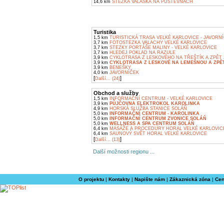
14,6 km
STEZKA VALAŠKA NA PUSTEVNÁCH
Turistika
1,5 km
TURISTICKÁ TRASA VELKÉ KARLOVICE - JAVORN
3,7 km
FOTOSTEZKA VALACHY VELKÉ KARLOVICE
3,7 km
STEZKY PORTÁŠE MALINY - VELKÉ KARLOVICE
3,7 km
HLEDEJ POKLAD NA RAZULE
3,9 km
CYKLOTRASA Z LESKOVÉHO NA TŘEŠTÍK A ZPĚT 
3,9 km
CYKLOTRASA Z LESKOVÉ NA LEMEŠNOU A ZPĚT
3,9 km
BENEŠKY
4,0 km
JAVORNÍČEK
[
]
Další... (24)
Obchod a služby
1,5 km
INFORMAČNÍ CENTRUM - VELKÉ KARLOVICE
3,9 km
PŮJČOVNA ELEKTROKOL KAROLINKA
4,9 km
HORSKÁ SLUŽBA STANICE SOLÁŇ
5,0 km
INFORMAČNÍ CENTRUM - KAROLINKA
5,0 km
INFORMAČNÍ CENTRUM ZVONICE SOLÁŇ
5,0 km
WELLNESS A SPA CENTRUM SOLÁŇ
6,4 km
MASÁŽE A PROCEDURY HORAL VELKÉ KARLOVIC
6,4 km
SAUNOVÝ SVĚT HORAL VELKÉ KARLOVICE
[
]
Další... (13)
Další možnosti regionu ...
O projektu
|
Kontakty
|
Napište nám
|
Zákaznická zóna
|
Cen