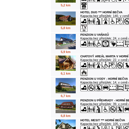
5,2 km
HOTEL DUO *** HORNÍ BEČVA
Kapacita bez přistýlek: 140, v cen
5,8 km
PENZION U VAŇASŮ
Kapacita bez přistýlek: 24, v ceně
5,9 km
CHATOVÝ AREÁL MARTA V HORNÍ
Kapacita bez přistýlek: 22, v ceně
6,1 km
PENZION U VODY - HORNÍ BEČVA
Kapacita bez přistýlek: 14, v ceně
6,7 km
PENZION U PŘEHRADY - HORNÍ B
Kapacita bez přistýlek: 39, v ceně
6,8 km
HOTEL MESIT *** HORNÍ BEČVA
Kapacita bez přistýlek: 105, v cen