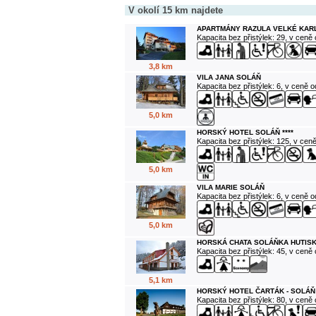
V okolí 15 km najdete
APARTMÁNY RAZULA VELKÉ KAR
Kapacita bez přistýlek: 29, v ceně
3,8 km
VILA JANA SOLÁŇ
Kapacita bez přistýlek: 6, v ceně 
5,0 km
HORSKÝ HOTEL SOLÁŇ ****
Kapacita bez přistýlek: 125, v cen
5,0 km
VILA MARIE SOLÁŇ
Kapacita bez přistýlek: 6, v ceně 
5,0 km
HORSKÁ CHATA SOLÁŇKA HUTISK
Kapacita bez přistýlek: 45, v ceně
5,1 km
HORSKÝ HOTEL ČARTÁK - SOLÁŇ
Kapacita bez přistýlek: 80, v ceně