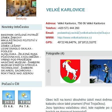
VELKÉ KARLOVICE
Beskydy
Adresa:
Velké Karlovice, 756 06 Velké Karlovice
Novinky InfoČesko
Telefon:
+420 571 444 260
Email:
podatelna(zavináč)velkekarlovice(tečka)cz
BIKEPARK OPÁLENÁ PSTRUŽÍ
WWW:
http://www.velkekarlovice.cz
ZÁMEK ŽINKOVY
MIKULÁŠTÍKOVO FOJTSTVÍ V
GPS:
49°21'49,640"N, 18°18'13,310"E
JASENNÉ
ZÁMEK LEŠANY
LESNÍ DIVADLO SKALKA -
PODLESÍ
Fotografie (4)
ALPALOUKA - ŽELEZNÁ RUDA
PŮJČOVNA KOL A KOLOBĚŽEK -
VRBNO POD PRADĚDEM
HASIČSKÉ MUZEUM - ŽAMBERK
MUZEUM STARÝCH STROJŮ A
TECHNOLOGIÍ - ŽAMBERK
SKI AREÁL SACHROVKA -
ROKYTNICE NAD JIZEROU
Počasí v ČR
Obec leží na konci dlouhého údolí mezi dvěma
katastru obce také pramení (Pod Trojačkou).
Jsou typickou valašskou obcí, kde najdete po 
horách se doposud hospodaří.