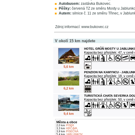
Autobusem:
zastávka Bukovec.
Pěšky:
červená TZ ze směru Mosty u Jablunk
Autem:
silnice č. 11 ze směru Třinec, v Jablun
Zdroj informací: www.bukovec.cz
V okolí 15 km najdete
HOTEL GRŮŇ MOSTY U JABLUNK
Kapacita bez přistýlek: 47, v ceně
5,6 km
PENZION NA KAMYNCU - JABLUN
Kapacita bez přistýlek: 18, v ceně
6,2 km
TURISTICKÁ CHATA SEVERKA DO
Kapacita bez přistýlek: 50, v ceně
9,4 km
Města a obce
2,0 km
PÍSEK
3,3 km
HRČAVA
3,9 km
PÍSEČNÁ
5,4 km
JABLUNKOV