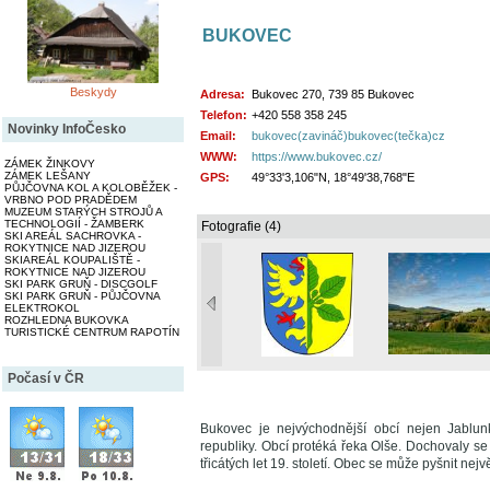
BUKOVEC
Beskydy
Adresa:
Bukovec 270, 739 85 Bukovec
Telefon:
+420 558 358 245
Novinky InfoČesko
Email:
bukovec(zavináč)bukovec(tečka)cz
WWW:
https://www.bukovec.cz/
ZÁMEK ŽINKOVY
ZÁMEK LEŠANY
GPS:
49°33'3,106"N, 18°49'38,768"E
PŮJČOVNA KOL A KOLOBĚŽEK -
VRBNO POD PRADĚDEM
MUZEUM STARÝCH STROJŮ A
TECHNOLOGIÍ - ŽAMBERK
Fotografie (4)
SKI AREÁL SACHROVKA -
ROKYTNICE NAD JIZEROU
SKIAREÁL KOUPALIŠTĚ -
ROKYTNICE NAD JIZEROU
SKI PARK GRUŇ - DISCGOLF
SKI PARK GRUŇ - PŮJČOVNA
ELEKTROKOL
ROZHLEDNA BUKOVKA
TURISTICKÉ CENTRUM RAPOTÍN
Počasí v ČR
Bukovec je nejvýchodnější obcí nejen Jablun
republiky. Obcí protéká řeka Olše. Dochovaly s
třicátých let 19. století. Obec se může pyšnit nejv