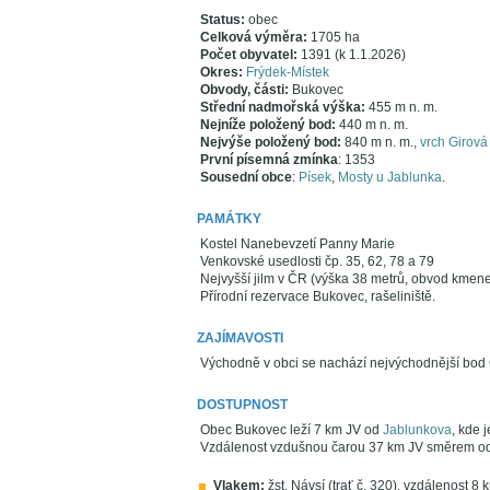
Status:
obec
Celková výměra:
1705 ha
Počet obyvatel:
1391 (k 1.1.2026)
Okres:
Frýdek-Místek
Obvody, části:
Bukovec
Střední nadmořská výška:
455 m n. m.
Nejníže položený bod:
440 m n. m.
Nejvýše položený bod:
840 m n. m.,
vrch Girová
První písemná zmínka
: 1353
Sousední obce
:
Písek
,
Mosty u Jablunka
.
PAMÁTKY
Kostel Nanebevzetí Panny Marie
Venkovské usedlosti čp. 35, 62, 78 a 79
Nejvyšší jilm v ČR (výška 38 metrů, obvod kmen
Přírodní rezervace Bukovec, rašeliniště.
ZAJÍMAVOSTI
Východně v obci se nachází nejvýchodnější bod
DOSTUPNOST
Obec Bukovec leží 7 km JV od
Jablunkova
, kde 
Vzdálenost vzdušnou čarou 37 km JV směrem od
Vlakem:
žst. Návsí (trať č. 320), vzdálenost 8