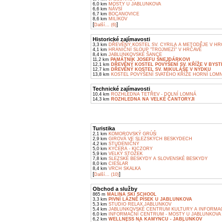
6,0 km
MOSTY U JABLUNKOVA
6,6 km
NÁVSÍ
6,7 km
BOCANOVICE
8,6 km
MILÍKOV
[
]
Další... (6)
Historické zajímavosti
3,3 km
DŘEVĚNÝ KOSTEL SV. CYRILA A METODĚJE V HR
4,1 km
HRANIČNÍ SLOUP "TROJMEZÍ" V HRČAVĚ
8,4 km
JABLUNKOVSKÉ ŠANCE
11,2 km
PAMÁTNÍK JOSEFU ŠNEJDÁRKOVI
12,1 km
DŘEVĚNÝ KOSTEL POVÝŠENÍ SV. KŘÍŽE V BYSTŘ
12,7 km
DŘEVĚNÝ KOSTEL SV. MIKULÁŠE V NÝDKU
13,8 km
KOSTEL POVÝŠENÍ SVATÉHO KŘÍŽE HORNÍ LOM
Technické zajímavosti
10,4 km
ROZHLEDNA TETŘEV - DOLNÍ LOMNÁ
14,3 km
ROZHLEDNA NA VELKÉ ČANTORYJI
Turistika
2,1 km
KOMOROVSKÝ GRÚŇ
2,9 km
GIROVÁ VE SLEZSKÝCH BESKYDECH
4,2 km
STUDENIČNÝ
5,0 km
KYČERA - KICZORY
5,9 km
VELKÝ STOŽEK
7,8 km
SLEZSKÉ BESKYDY A SLOVENSKÉ BESKYDY
8,0 km
CIEŚLAR
8,4 km
VRCH SKALKA
[
]
Další... (10)
Obchod a služby
865 m
MALINA SKI SCHOOL
3,3 km
PIVNÍ LÁZNĚ PÍSEK U JABLUNKOVA
5,3 km
STUDIO RELAX JABLUNKOV
5,4 km
JABLUNKOVSKÉ CENTRUM KULTURY A INFORMA
6,0 km
INFORMAČNÍ CENTRUM - MOSTY U JABLUNKOVA
6,2 km
WELLNESS NA KAMYNCU - JABLUNKOV