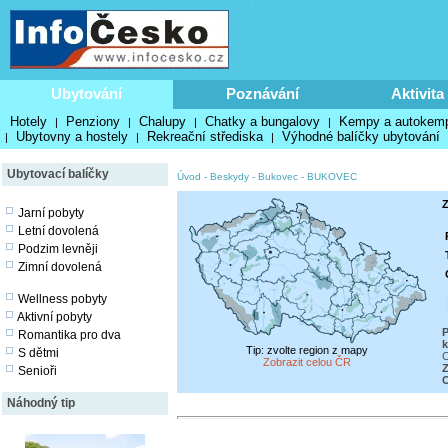
Ubytování
Poznávání
Aktivita
Hotely
Penziony
Chalupy
Chatky a bungalovy
Kempy a autokem
|
|
|
|
Ubytovny a hostely
Rekreační střediska
Výhodné balíčky ubytování
|
|
|
Ubytovací balíčky
Úvod
-
Beskydy
-
Bukovec
-
BUKOVEC
Z
Jarní pobyty
Letní dovolená
Podzim levněji
Zimní dovolená
Wellness pobyty
Aktivní pobyty
P
Romantika pro dva
k
Tip: zvolte region z mapy
S dětmi
C
Zobrazit celou ČR
Z
Senioři
O
Náhodný tip