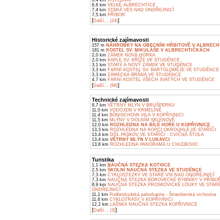
6,4 km
JISTEBNÍK
6,6 km
VELKÉ ALBRECHTICE
7,4 km
STARÁ VES NAD ONDŘEJNICÍ
7,5 km
PŘÍBOR
[
]
Další... (24)
Historické zajímavosti
157 m
NÁHROBKY NA OBECNÍM HŘBITOVĚ V ALBREC
181 m
KOSTEL SV. MIKULÁŠE V ALBRECHTIČKÁCH
2,0 km
ZÁMEK NOVÁ HORKA
2,0 km
KAPLE SV. KŘÍŽE VE STUDÉNCE
3,1 km
STARÝ A NOVÝ ZÁMEK VE STUDÉNCE
3,3 km
FARNÍ KOSTEL SV. BARTOLOMĚJE VE STUDÉNCE
3,3 km
ZÁMECKÁ BRÁNA VE STUDÉNCE
4,7 km
FARNÍ KOSTEL VŠECH SVATÝCH VE STUDÉNCE
[
]
Další... (68)
Technické zajímavosti
9,7 km
VĚTRNÝ MLÝN V BRUŠPERKU
11,0 km
VODOJEM V KRMELÍNĚ
11,4 km
BÖNISCHOVA VILA V KOPŘIVNICI
11,5 km
MLÝNY V DOLNÍM SKLENOVĚ
12,0 km
ROZHLEDNA NA BÍLÉ HOŘE U KOPŘIVNICE
13,3 km
ROZHLEDNA NA KOPCI OKROUHLÁ VE STAŘÍČI
13,4 km
DŮL PASKOV VE STAŘÍČI - CVIČNÁ ŠTOLA
13,4 km
VĚTRNÝ MLÝN V LUKAVCI
13,8 km
ROZHLEDNA PANORAMA U CHLEBOVIC
Turistika
1,1 km
NAUČNÁ STEZKA KOTVICE
2,5 km
ŠKOLNÍ NAUČNÁ STEZKA VE STUDÉNCE
7,3 km
CYKLOSTEZKY VE STARÉ VSI NAD ONDŘEJNICÍ
7,3 km
NAUČNÁ STEZKA BOROVECKÉ RYBNÍKY V PŘÍBO
8,9 km
NAUČNÁ STEZKA PROSKOVICKÉ LOUKY VE STARÉ
ONDŘEJNICÍ
11,1 km
Podbeskydská pahorkatina - Štramberská vrchovina
11,6 km
CYKLOTRASY V KOPŘIVNICI
12,2 km
LAŠSKÁ NAUČNÁ STEZKA KOPŘIVNICE
[
]
Další... (3)