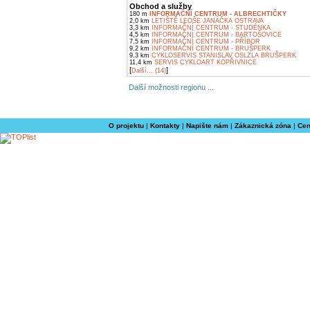
Obchod a služby
180 m
INFORMAČNÍ CENTRUM - ALBRECHTIČKY
2,0 km
LETIŠTĚ LEOŠE JANÁČKA OSTRAVA
3,3 km
INFORMAČNÍ CENTRUM - STUDÉNKA
4,5 km
INFORMAČNÍ CENTRUM - BARTOŠOVICE
7,5 km
INFORMAČNÍ CENTRUM - PŘÍBOR
9,2 km
INFORMAČNÍ CENTRUM - BRUŠPERK
9,3 km
CYKLOSERVIS STANISLAV OSLZLA BRUŠPERK
11,4 km
SERVIS CYKLOART KOPŘIVNICE
[
]
Další... (14)
Další možnosti regionu ...
O projektu
|
Kontakty
|
Napište nám
|
Zákaznická zóna
|
Cen