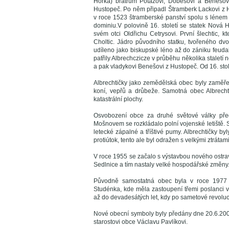
Horka) bratrům Potázovi, Dobešovi a Benešovi 
Hustopeč. Po něm připadl Štramberk Lackovi z H
v roce 1523 štramberské panství spolu s lénem
dominiu.V polovině 16. století se statek Nová 
svém otci Oldřichu Cetrysovi. První šlechtic, 
Choltic. Jádro původního statku, tvořeného d
udíleno jako biskupské léno až do zániku feudal
patřily Albrechczicze v průběhu několika staletí 
a pak vladykovi Benešovi z Hustopeč. Od 16. sto
Albrechtičky jako zemědělská obec byly zaměř
koní, vepřů a drůbeže. Samotná obec Albrech
katastrální plochy.
Osvobození obce za druhé světové války před
Mošnovem se rozkládalo polní vojenské letiště. S
letecké zápalné a tříštivé pumy. Albrechtičky 
protiútok, tento ale byl odražen s velkými ztrátami
V roce 1955 se začalo s výstavbou nového ostravs
Sedlnice a tím nastaly velké hospodářské změny
Původně samostatná obec byla v roce 1977 a
Studénka, kde měla zastoupení třemi poslanci
až do devadesátých let, kdy po sametové revoluci
Nové obecní symboly byly předány dne 20.6.
starostovi obce Václavu Pavlíkovi.