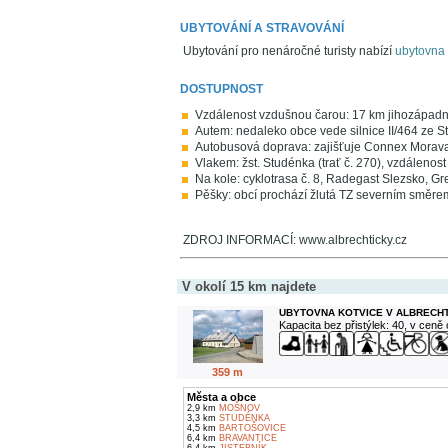
UBYTOVÁNÍ A STRAVOVÁNÍ
Ubytování pro nenáročné turisty nabízí
ubytovna 
DOSTUPNOST
Vzdálenost vzdušnou čarou: 17 km jihozápad
Autem: nedaleko obce vede silnice II/464 ze Stud
Autobusová doprava: zajišťuje Connex Morava 
Vlakem: žst. Studénka (trať č. 270), vzdálenost
Na kole: cyklotrasa č. 8, Radegast Slezsko, 
Pěšky: obcí prochází žlutá TZ severním směr
ZDROJ INFORMACÍ: www.albrechticky.cz
V okolí 15 km najdete
UBYTOVNA KOTVICE V ALBRECH
Kapacita bez přistýlek: 40, v ceně
359 m
Města a obce
2,9 km
MOŠNOV
3,3 km
STUDÉNKA
4,5 km
BARTOŠOVICE
6,4 km
BRAVANTICE