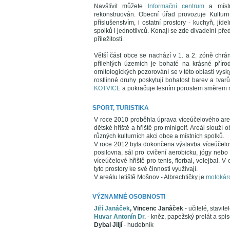
Navštívit můžete
Informační centrum
a mís
rekonstruován. Obecní úřad provozuje Kulturn
příslušenstvím, i ostatní prostory - kuchyň, jíd
spolků i jednotlivců. Konají se zde divadelní př
příležitostí.
Větší část obce se nachází v 1. a 2. zóně chrá
přilehlých územích je bohaté na krásné příro
ornitologických pozorování se v této oblasti vys
rostlinné druhy poskytují bohatost barev a tv
KOTVICE
a pokračuje lesním porostem směrem 
SPORT, TURISTIKA
V roce 2010 proběhla úprava víceúčelového ar
dětské hřiště a hřiště pro minigolf. Areál slouž
různých kulturních akci obce a místních spolků.
V roce 2012 byla dokončena výstavba víceúčel
posilovna, sál pro cvičení aerobicku, jógy neb
víceúčelové hřiště pro tenis, florbal, volejbal.
tyto prostory ke své činnosti využívají.
V areálu letiště Mošnov - Albrechtičky je
motokár
VÝZNAMNÉ OSOBNOSTI
Jiří Janáček
, Vincenc Janáček
- učitelé, stavi
Huvar Antonín Dr.
- kněz, papežský prelát a spis
Dybal Jiljí
- hudebník