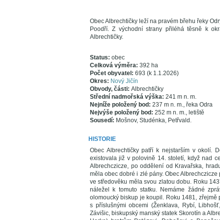
Obec Albrechtičky leží na pravém břehu řeky Odry 
Poodří. Z východní strany přiléhá těsně k ok
Albrechtičky.
Status:
obec
Celková výměra:
392 ha
Počet obyvatel:
693 (k 1.1.2026)
Okres:
Nový Jičín
Obvody, části:
Albrechtičky
Střední nadmořská výška:
241 m n. m.
Nejníže položený bod:
237 m n. m., řeka Odra
Nejvýše položený bod:
252 m n. m., letiště
Sousedí:
Mošnov, Studénka, Petřvald.
HISTORIE
Obec Albrechtičky patří k nejstarším v okolí.
existovala již v polovině 14. století, když nad 
Albrechczicze, po oddělení od Kravařska, hrad
měla obec dobré i zlé pány. Obec Albrechczicze 
ve středověku měla svou zlatou dobu. Roku 143
náležel k tomuto statku. Nemáme žádné zpráv
olomoucký biskup je koupil. Roku 1481, zřejmě p
s příslušnými obcemi (Ženklava, Rybí, Libhošť,
Závišic, biskupský manský statek Skorotín a Albr