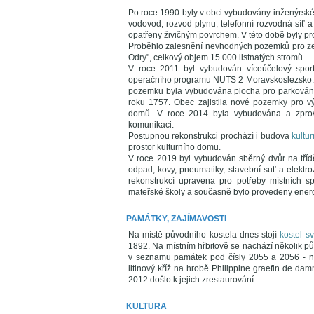
Po roce 1990 byly v obci vybudovány inženýrské
vodovod, rozvod plynu, telefonní rozvodná síť 
opatřeny živičným povrchem. V této době byly p
Proběhlo zalesnění nevhodných pozemků pro země
Odry", celkový objem 15 000 listnatých stromů.
V roce 2011 byl vybudován víceúčelový spor
operačního programu NUTS 2 Moravskoslezsko. R
pozemku byla vybudována plocha pro parkování 
roku 1757. Obec zajistila nové pozemky pro v
domů. V roce 2014 byla vybudována a zprov
komunikaci.
Postupnou rekonstrukci prochází i budova
kultu
prostor kulturního domu.
V roce 2019 byl vybudován sběrný dvůr na tří
odpad, kovy, pneumatiky, stavební suť a elektro
rekonstrukcí upravena pro potřeby místních s
mateřské školy a současně bylo provedeny energe
PAMÁTKY, ZAJÍMAVOSTI
Na místě původního kostela dnes stojí
kostel s
1892. Na místním hřbitově se nachází několik 
v seznamu památek pod čísly 2055 a 2056 - ná
litinový kříž na hrobě Philippine graefin de dam
2012 došlo k jejich zrestaurování.
KULTURA