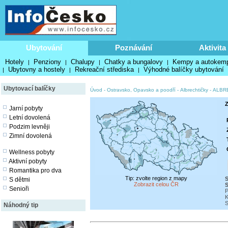
Ubytování
Poznávání
Aktivita
Hotely
Penziony
Chalupy
Chatky a bungalovy
Kempy a autokem
|
|
|
|
Ubytovny a hostely
Rekreační střediska
Výhodné balíčky ubytování
|
|
|
Ubytovací balíčky
Úvod
-
Ostravsko, Opavsko a poodří
-
Albrechtičky
-
ALBR
Z
Jarní pobyty
Letní dovolená
Podzim levněji
Zimní dovolená
Wellness pobyty
Aktivní pobyty
Romantika pro dva
Tip: zvolte region z mapy
S
S dětmi
Zobrazit celou ČR
S
Senioři
P
K
S
Náhodný tip