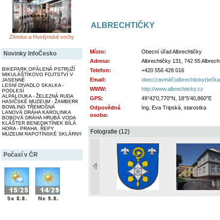
ALBRECHTIČKY
Zlínsko a Hostýnské vrchy
Místo:
Obecní úřad Albrechtičky
Novinky InfoČesko
Adresa:
Albrechtičky 131, 742 55 Albrech
BIKEPARK OPÁLENÁ PSTRUŽÍ
Telefon:
+420 556 428 016
MIKULÁŠTÍKOVO FOJTSTVÍ V
Email:
obec(zavináč)albrechticky(tečk
JASENNÉ
LESNÍ DIVADLO SKALKA -
WWW:
http://www.albrechticky.cz
PODLESÍ
ALPALOUKA - ŽELEZNÁ RUDA
GPS:
49°42'0,770"N, 18°5'40,860"E
HASIČSKÉ MUZEUM - ŽAMBERK
BOWLING TŘEMOŠNÁ
Odpovědná
Ing. Eva Tripská, starostka
LANOVÁ DRÁHA KAROLINKA
osoba:
BOBOVÁ DRÁHA HRUBÁ VODA
KLÁŠTER BENEDIKTÍNEK BÍLÁ
HORA - PRAHA, ŘEPY
Fotografie (12)
MUZEUM RAPOTÍNSKÉ SKLÁRNY
Počasí v ČR