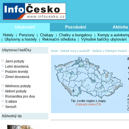
Ubytování
Poznávání
Aktivita
Hotely
Penziony
Chalupy
Chatky a bungalovy
Kempy a autokem
|
|
|
|
Ubytovny a hostely
Rekreační střediska
Výhodné balíčky ubytování
|
|
|
Ubytovací balíčky
Úvod
-
Orlické hory a podhůří
-
Deštné v Orlických horách
Z
Jarní pobyty
Letní dovolená
Podzim levněji
Zimní dovolená
Wellness pobyty
Aktivní pobyty
J
Romantika pro dva
a
Tip: zvolte region z mapy
S dětmi
S
Zobrazit celou ČR
C
Senioři
Č
Náhodný tip