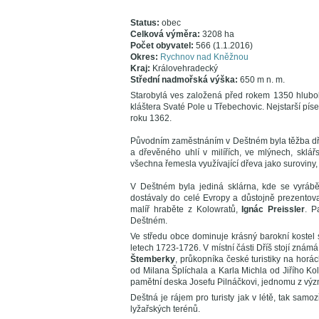
Status:
obec
Celková výměra:
3208 ha
Počet obyvatel:
566 (1.1.2016)
Okres:
Rychnov nad Kněžnou
Kraj:
Královehradecký
Střední nadmořská výška:
650 m n. m.
Starobylá ves založená před rokem 1350 hluboko
kláštera Svaté Pole u Třebechovic. Nejstarší pís
roku 1362.
Původním zaměstnáním v Deštném byla těžba dřev
a dřevěného uhlí v milířích, ve mlýnech, sklář
všechna řemesla využívající dřeva jako suroviny, 
V Deštném byla jediná sklárna, kde se vyráběl
dostávaly do celé Evropy a důstojně prezentova
malíř hraběte z Kolowratů,
Ignác Preissler
. P
Deštném.
Ve středu obce dominuje krásný barokní kostel 
letech 1723-1726. V místní části Dříš stojí zn
Štemberky
, průkopníka české turistiky na horá
od Milana Šplíchala a Karla Michla od Jiřího K
pamětní deska Josefu Pilnáčkovi, jednomu z význ
Deštná je rájem pro turisty jak v létě, tak samo
lyžařských terénů.