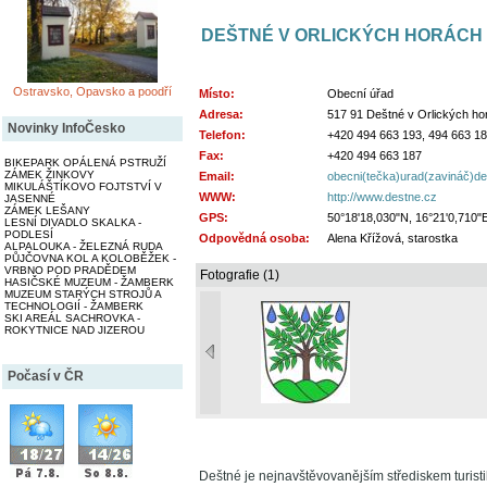
DEŠTNÉ V ORLICKÝCH HORÁCH
Ostravsko, Opavsko a poodří
Místo:
Obecní úřad
Adresa:
517 91 Deštné v Orlických ho
Novinky InfoČesko
Telefon:
+420 494 663 193, 494 663 1
Fax:
+420 494 663 187
BIKEPARK OPÁLENÁ PSTRUŽÍ
ZÁMEK ŽINKOVY
Email:
obecni(tečka)urad(zavináč)de
MIKULÁŠTÍKOVO FOJTSTVÍ V
WWW:
http://www.destne.cz
JASENNÉ
ZÁMEK LEŠANY
GPS:
50°18'18,030"N, 16°21'0,710"
LESNÍ DIVADLO SKALKA -
PODLESÍ
Odpovědná osoba:
Alena Křížová, starostka
ALPALOUKA - ŽELEZNÁ RUDA
PŮJČOVNA KOL A KOLOBĚŽEK -
VRBNO POD PRADĚDEM
Fotografie (1)
HASIČSKÉ MUZEUM - ŽAMBERK
MUZEUM STARÝCH STROJŮ A
TECHNOLOGIÍ - ŽAMBERK
SKI AREÁL SACHROVKA -
ROKYTNICE NAD JIZEROU
Počasí v ČR
Deštné je nejnavštěvovanějším střediskem turisti