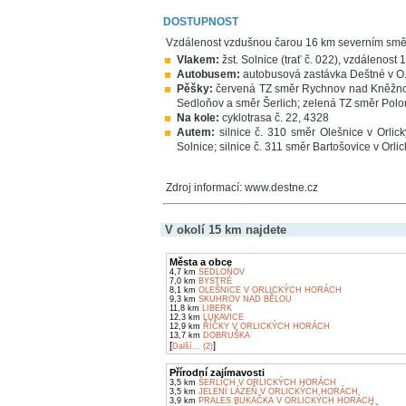
DOSTUPNOST
Vzdálenost vzdušnou čarou 16 km severním sm
Vlakem:
žst. Solnice (trať č. 022), vzdálenost 
Autobusem:
autobusová zastávka Deštné v O.h
Pěšky:
červená TZ směr Rychnov nad Kněžnou
Sedloňov a směr Šerlich; zelená TZ směr Pol
Na kole:
cyklotrasa č. 22, 4328
Autem:
silnice č. 310 směr Olešnice v Orlick
Solnice; silnice č. 311 směr Bartošovice v Orli
Zdroj informací: www.destne.cz
V okolí 15 km najdete
Města a obce
4,7 km
SEDLOŇOV
7,0 km
BYSTRÉ
8,1 km
OLEŠNICE V ORLICKÝCH HORÁCH
9,3 km
SKUHROV NAD BĚLOU
11,8 km
LIBERK
12,3 km
LUKAVICE
12,9 km
ŘÍČKY V ORLICKÝCH HORÁCH
13,7 km
DOBRUŠKA
[
]
Další... (2)
Přírodní zajímavosti
3,5 km
ŠERLICH V ORLICKÝCH HORÁCH
3,5 km
JELENÍ LÁZEŇ V ORLICKÝCH HORÁCH
3,9 km
PRALES BUKAČKA V ORLICKÝCH HORÁCH