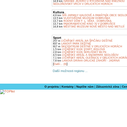
14,9 km
IVANSKÉ JEZERO U RYCHNOVA NAD KNĚŽNOU
SEDLOŇOVSKÝ VRCH V ORLICKÝCH HORÁCH
Kultura
4,6 km
SÍŇ JARMILY HALDOVÉ A PAMÁTNÍK OBCE SEDL
13,5 km
VLASTIVĚDNÉ MUZEUM DOBRUŠKA
13,7 km
RODNÝ DŮM F. L. VĚKA - DOBRUŠKA
13,7 km
PANORAMATICKÉ KINO 70 V DOBRUŠCE
14,8 km
MĚSTSKÉ MUZEUM NOVÉ MĚSTO NAD METUJÍ
Sport
257 m
LYŽAŘSKÝ AREÁL NA ŠPIČÁKU DEŠTNÉ
837 m
LANOVÝ PARK DEŠTNÉ
917 m
SKICENTRUM DEŠTNÉ V ORLICKÝCH HORÁCH
1,5 km
LYŽAŘSKÝ VLEK START JEDLOVÁ
2,8 km
LYŽAŘSKÝ VLEK ŠERLIŠSKÝ MLÝN
4,5 km
LYŽAŘSKÝ AREÁL A SNOWPARK SEDLOŇOV
7,1 km
LYŽAŘSKÝ AREÁL OLEŠNICE V ORLICKÝCH HOR
7,6 km
LANOVÁ DRÁHA ORLICKÉ ZÁHOŘÍ - JADRNÁ
[
]
Další... (9)
Další možnosti regionu ...
O projektu
|
Kontakty
|
Napište nám
|
Zákaznická zóna
|
Cen