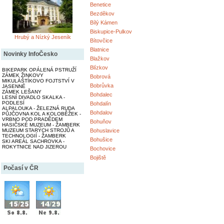
Benetice
Bezděkov
Bílý Kámen
Biskupice-Pulkov
Hrubý a Nízký Jeseník
Bítovčice
Blatnice
Novinky InfoČesko
Blažkov
Blízkov
BIKEPARK OPÁLENÁ PSTRUŽÍ
ZÁMEK ŽINKOVY
Bobrová
MIKULÁŠTÍKOVO FOJTSTVÍ V
Bobrůvka
JASENNÉ
ZÁMEK LEŠANY
Bohdalec
LESNÍ DIVADLO SKALKA -
PODLESÍ
Bohdalín
ALPALOUKA - ŽELEZNÁ RUDA
Bohdalov
PŮJČOVNA KOL A KOLOBĚŽEK -
VRBNO POD PRADĚDEM
Bohuňov
HASIČSKÉ MUZEUM - ŽAMBERK
MUZEUM STARÝCH STROJŮ A
Bohuslavice
TECHNOLOGIÍ - ŽAMBERK
Bohušice
SKI AREÁL SACHROVKA -
ROKYTNICE NAD JIZEROU
Bochovice
Bojiště
Počasí v ČR