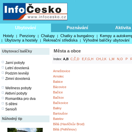
Ubytování
Poznávání
Aktivita
Hotely
Penziony
Chalupy
Chatky a bungalovy
Kempy a autokem
|
|
|
|
Ubytovny a hostely
Rekreační střediska
Výhodné balíčky ubytování
|
|
|
Města a obce
Ubytovací balíčky
Index:
A,B
C,Č,D
E,F,G,H
CH,J,K
L,M
N,O
P
Jarní pobyty
Letní dovolená
Arneštovice
Podzim levněji
Arnolec
Zimní dovolená
Babice
Bácovice
Wellness pobyty
Bačice
Aktivní pobyty
Bačkov
Romantika pro dva
Bačkovice
S dětmi
Baliny
Senioři
Bartoušov
Náhodný tip
Batelov
Bělá (Havlíčkův Brod)
Bělá (Pelhřimov)