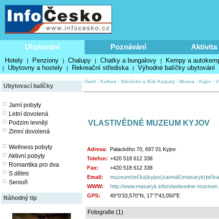
Ubytování
Poznávání
Aktivita
Hotely
Penziony
Chalupy
Chatky a bungalovy
Kempy a autokem
|
|
|
|
Ubytovny a hostely
Rekreační střediska
Výhodné balíčky ubytování
|
|
|
Úvod
-
Kultura
-
Slovácko a Bílé Karpaty
-
Muzea
-
Kyjov
-
V
Ubytovací balíčky
Jarní pobyty
Letní dovolená
VLASTIVĚDNÉ MUZEUM KYJOV
Podzim levněji
Zimní dovolená
Wellness pobyty
Adresa:
Palackého 70, 697 01 Kyjov
Aktivní pobyty
Telefon:
+420 518 612 338
Romantika pro dva
Fax:
+420 518 612 338
S dětmi
Email:
muzeum(tečka)kyjov(zavináč)masaryk(tečka)
Senioři
WWW:
http://www.masaryk.info/vlastivedne-muzeum.
GPS:
49°0'33,570"N, 17°7'43,050"E
Náhodný tip
Fotografie (1)