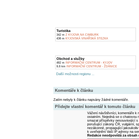
Turistika
342 m
Z KYJOVA NA CIMBURK
436 m
KYJOVSKÁ VINAŘSKÁ STEZKA
Obchod a služby
482 m
INFORMAČNÍ CENTRUM - KYJOV
9,6 km
INFORMAČNÍ CENTRUM - ŽDÁNICE
Další možnosti regionu ...
Komentáře k článku
Zatím nebyly k článku napsány žádné komentáře.
Přidejte vlastní komentář k tomuto článku
Vážení návštěvníci, komentáře k m
ostatním. Nejedná se o chatovou m
smazat příspěvky nesouvisející s
porušující zákony ČR, vulgární, sp
nezákonné, propagující jakoukoliv
k uveřejnění Vaší IP adresy na s
Redakce neodpovídá za obsah d