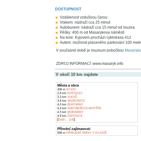
DOSTUPNOST
Vzdálenost vzdušnou čarou:
Vlakem: nádraží cca 25 minut
Autobusem: nádraží cca 15 minut od muzea
Pěšky: 400 m od Masarykova náměstí
Na kole: Kyjovem prochází cyklotrasa 412
Autem: možnost placeného parkování 100 metr
V současné době je muzeum pobočkou
Masaryko
ZDROJ INFORMACÍ: www.masaryk.info
V okolí 10 km najdete
Města a obce
436 m
KYJOV
2,6 km
KOSTELEC
3,3 km
VLKOŠ
3,6 km
SKORONICE
4,0 km
BUKOVANY
4,4 km
SVATOBOŘICE-MISTŘÍN
4,5 km
MORAVANY
4,9 km
ŽÁDOVICE
[
]
Další... (14)
Přírodní zajímavosti
508 m
PŘÍRODNÍ PARKY V KYJOVĚ