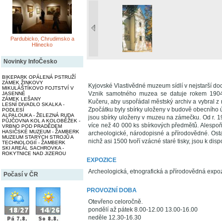
Pardubicko, Chrudimsko a
Hlinecko
Novinky InfoČesko
BIKEPARK OPÁLENÁ PSTRUŽÍ
ZÁMEK ŽINKOVY
Kyjovské Vlastivědné muzeum sídlí v nejstarší 
MIKULÁŠTÍKOVO FOJTSTVÍ V
Vznik samotného muzea se datuje rokem 1904, 
JASENNÉ
ZÁMEK LEŠANY
Kučeru, aby uspořádal městský archiv a vybral z 
LESNÍ DIVADLO SKALKA -
Zpočátku byly sbírky uloženy v budově obecního 
PODLESÍ
ALPALOUKA - ŽELEZNÁ RUDA
jsou sbírky uloženy v muzeu na zámečku. Od r. 
PŮJČOVNA KOL A KOLOBĚŽEK -
více než 40 000 ks sbírkových předmětů. Alespoň
VRBNO POD PRADĚDEM
HASIČSKÉ MUZEUM - ŽAMBERK
archeologické, národopisné a přírodovědné. Osta
MUZEUM STARÝCH STROJŮ A
nichž asi 1500 tvoří vzácné staré tisky, jsou k dis
TECHNOLOGIÍ - ŽAMBERK
SKI AREÁL SACHROVKA -
ROKYTNICE NAD JIZEROU
EXPOZICE
Archeologická, etnografická a přírodovědná expo
Počasí v ČR
PROVOZNÍ DOBA
Otevřeno celoročně.
pondělí až pátek 8.00-12.00 13.00-16.00
neděle 12.30-16.30