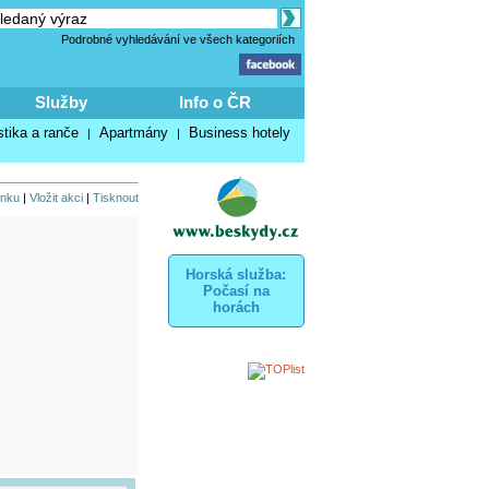
Podrobné vyhledávání ve všech kategoriích
Služby
Info o ČR
stika a ranče
Apartmány
Business hotely
|
|
inku
|
Vložit akci
|
Tisknout
Horská služba:
Počasí na
horách