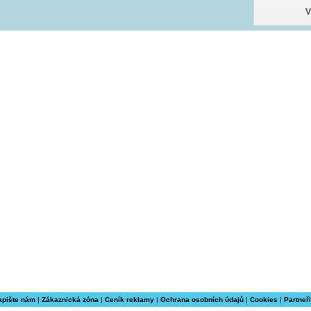
apište nám
|
Zákaznická zóna
|
Ceník reklamy
|
Ochrana osobních údajů
|
Cookies
|
Partneři