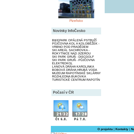
Plzeňsko
Novinky InfoČesko
BIKEPARK OPÁLENÁ PSTRUŽÍ
PŮJČOVNA KOL A KOLOBĚŽEK -
VRBNO POD PRADĚDEM
SKI AREÁL SACHROVKA -
ROKYTNICE NAD JIZEROU
SKI PARK GRUŇ - DISCGOLF
SKI PARK GRUŇ - PŮJČOVNA
ELEKTROKOL
LANOVÁ DRÁHA KAROLINKA
BOBOVÁ DRÁHA HRUBÁ VODA
MUZEUM RAPOTÍNSKÉ SKLÁRNY
ROZHLEDNA BUKOVKA
TURISTICKÉ CENTRUM RAPOTÍN
Počasí v ČR
O projektu
|
Kontakty
|
N