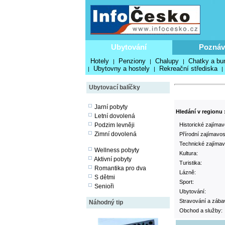
Ubytování
Poznáv
Hotely
Penziony
Chalupy
Chatky a bu
|
|
|
Ubytovny a hostely
Rekreační střediska
|
|
|
Ubytovací balíčky
Jarní pobyty
Hledání v regionu 
Letní dovolená
Podzim levněji
Historické zajímavo
Zimní dovolená
Přírodní zajímavost
Technické zajímavo
Wellness pobyty
Kultura:
Aktivní pobyty
Turistika:
Romantika pro dva
Lázně:
S dětmi
Sport:
Senioři
Ubytování:
Stravování a zába
Náhodný tip
Obchod a služby: