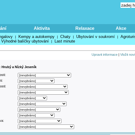
ání
Aktivita
Relaxace
Akce
ngalovy
Kempy a autokempy
Chaty
Ubytování v soukromí
Agroturi
|
|
|
|
Výhodné balíčky ubytování
Last minute
|
Upravit informace
|
Vložit nov
: Hrubý a Nízký Jeseník
sti:
i:
sti:
va: