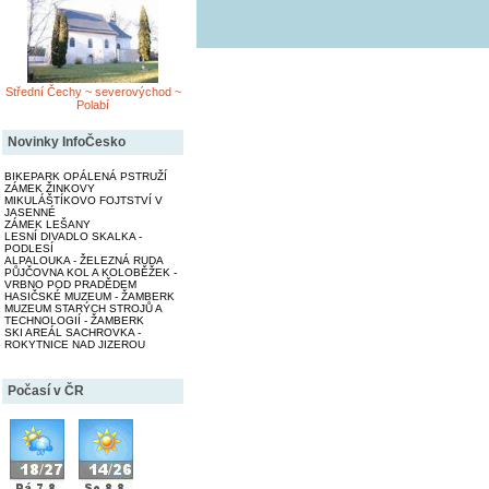
Střední Čechy ~ severovýchod ~
Polabí
Novinky InfoČesko
BIKEPARK OPÁLENÁ PSTRUŽÍ
ZÁMEK ŽINKOVY
MIKULÁŠTÍKOVO FOJTSTVÍ V
JASENNÉ
ZÁMEK LEŠANY
LESNÍ DIVADLO SKALKA -
PODLESÍ
ALPALOUKA - ŽELEZNÁ RUDA
PŮJČOVNA KOL A KOLOBĚŽEK -
VRBNO POD PRADĚDEM
HASIČSKÉ MUZEUM - ŽAMBERK
MUZEUM STARÝCH STROJŮ A
TECHNOLOGIÍ - ŽAMBERK
SKI AREÁL SACHROVKA -
ROKYTNICE NAD JIZEROU
Počasí v ČR