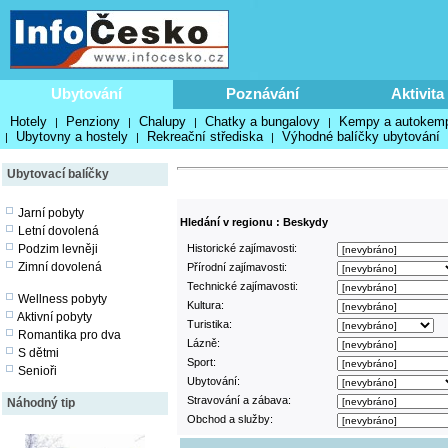
Ubytování
Poznávání
Aktivita
Hotely
Penziony
Chalupy
Chatky a bungalovy
Kempy a autokem
|
|
|
|
Ubytovny a hostely
Rekreační střediska
Výhodné balíčky ubytování
|
|
|
Ubytovací balíčky
Jarní pobyty
Hledání v regionu : Beskydy
Letní dovolená
Podzim levněji
Historické zajímavosti:
Zimní dovolená
Přírodní zajímavosti:
Technické zajímavosti:
Wellness pobyty
Kultura:
Aktivní pobyty
Turistika:
Romantika pro dva
Lázně:
S dětmi
Sport:
Senioři
Ubytování:
Stravování a zábava:
Náhodný tip
Obchod a služby: