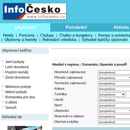
Ubytování
Poznávání
Aktivita
Hotely
Penziony
Chalupy
Chatky a bungalovy
Kempy a autokem
|
|
|
|
Ubytovny a hostely
Rekreační střediska
Výhodné balíčky ubytování
|
|
|
Ubytovací balíčky
Jarní pobyty
Hledání v regionu : Ostravsko, Opavsko a poodří
Letní dovolená
Podzim levněji
Historické zajímavosti:
Zimní dovolená
Přírodní zajímavosti:
Technické zajímavosti:
Wellness pobyty
Kultura:
Aktivní pobyty
Turistika:
Romantika pro dva
Lázně:
S dětmi
Sport:
Senioři
Ubytování:
Stravování a zábava:
Náhodný tip
Obchod a služby: