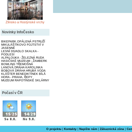
Zlínsko a Hostýnské vrchy
Novinky InfoČesko
BIKEPARK OPÁLENÁ PSTRUŽÍ
MIKULÁŠTÍKOVO FOJTSTVÍ V
JASENNÉ
LESNÍ DIVADLO SKALKA -
PODLESÍ
ALPALOUKA - ŽELEZNÁ RUDA
HASIČSKÉ MUZEUM - ŽAMBERK
BOWLING TŘEMOŠNÁ
LANOVÁ DRÁHA KAROLINKA
BOBOVÁ DRÁHA HRUBÁ VODA
KLÁŠTER BENEDIKTÍNEK BÍLÁ
HORA - PRAHA, ŘEPY
MUZEUM RAPOTÍNSKÉ SKLÁRNY
Počasí v ČR
O projektu
|
Kontakty
|
Napište nám
|
Zákaznická zóna
|
Cen