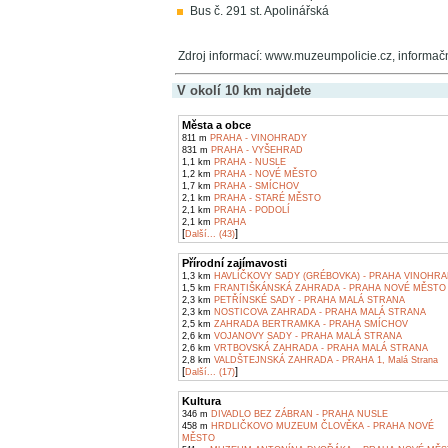
Bus č. 291 st. Apolinářská
Zdroj informací: www.muzeumpolicie.cz, informač
V okolí 10 km najdete
Města a obce
811 m
PRAHA - VINOHRADY
831 m
PRAHA - VYŠEHRAD
1,1 km
PRAHA - NUSLE
1,2 km
PRAHA - NOVÉ MĚSTO
1,7 km
PRAHA - SMÍCHOV
2,1 km
PRAHA - STARÉ MĚSTO
2,1 km
PRAHA - PODOLÍ
2,1 km
PRAHA
[
]
Další... (43)
Přírodní zajímavosti
1,3 km
HAVLÍČKOVY SADY (GRÉBOVKA) - PRAHA VINOHR
1,5 km
FRANTIŠKÁNSKÁ ZAHRADA - PRAHA NOVÉ MĚSTO
2,3 km
PETŘÍNSKÉ SADY - PRAHA MALÁ STRANA
2,3 km
NOSTICOVA ZAHRADA - PRAHA MALÁ STRANA
2,5 km
ZAHRADA BERTRAMKA - PRAHA SMÍCHOV
2,6 km
VOJANOVY SADY - PRAHA MALÁ STRANA
2,6 km
VRTBOVSKÁ ZAHRADA - PRAHA MALÁ STRANA
2,8 km
VALDŠTEJNSKÁ ZAHRADA - PRAHA 1, Malá Strana
[
]
Další... (17)
Kultura
346 m
DIVADLO BEZ ZÁBRAN - PRAHA NUSLE
458 m
HRDLIČKOVO MUZEUM ČLOVĚKA - PRAHA NOVÉ
MĚSTO