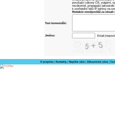
porušující zákony ČR, vulgární, sp
nezákonné, propagující jakoukoliv
k uveřejnění Vaší IP adresy na s
Redakce neodpovídá za obsah d
Text komentáře:
Jméno:
Email (nepovi
O projektu
|
Kontakty
|
Napište nám
|
Zákaznická zóna
|
Cen