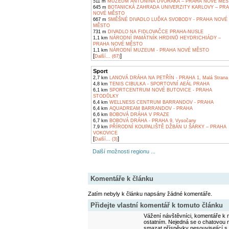
511 m
MUZEUM ANTONÍNA DVOŘÁKA – PRAHA NOVÉ MĚS
645 m
BOTANICKÁ ZAHRADA UNIVERZITY KARLOVY – PR
NOVÉ MĚSTO
667 m
SMĚŠNÉ DIVADLO LUĎKA SVOBODY - PRAHA NOVÉ
MĚSTO
731 m
DIVADLO NA FIDLOVAČCE PRAHA-NUSLE
1,1 km
NÁRODNÍ PAMÁTNÍK HRDINŮ HEYDRICHIÁDY –
PRAHA NOVÉ MĚSTO
1,1 km
NÁRODNÍ MUZEUM - PRAHA NOVÉ MĚSTO
[
]
Další... (67)
Sport
2,7 km
LANOVÁ DRÁHA NA PETŘÍN - PRAHA 1, Malá Strana
4,8 km
TENIS CIBULKA - SPORTOVNÍ AEÁL PRAHA
6,1 km
SPORTCENTRUM NOVÉ BUTOVICE - PRAHA
STODŮLKY
6,4 km
WELLNESS CENTRUM BARRANDOV - PRAHA
6,4 km
AQUADREAM BARRANDOV - PRAHA
6,6 km
BOBOVÁ DRÁHA V PRAZE
6,7 km
BOBOVÁ DRÁHA - PRAHA 9, Vysočany
7,9 km
PŘÍRODNÍ KOUPALIŠTĚ DŽBÁN U ŠÁRKY – PRAHA
VOKOVICE
[
]
Další... (3)
Další možnosti regionu ...
Komentáře k článku
Zatím nebyly k článku napsány žádné komentáře.
Přidejte vlastní komentář k tomuto článku
Vážení návštěvníci, komentáře k m
ostatním. Nejedná se o chatovou m
smazat příspěvky nesouvisející s