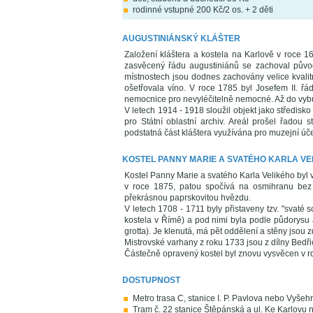
rodinné vstupné 200 Kč/2 os. + 2 děti
AUGUSTINIÁNSKÝ KLÁŠTER
Založení kláštera a kostela na Karlově v roce 16
zasvěcený řádu augustiniánů se zachoval původ
místnostech jsou dodnes zachovány velice kvalitn
ošetřovala víno. V roce 1785 byl Josefem II. řá
nemocnice pro nevyléčitelně nemocné. Až do vyb
V letech 1914 - 1918 sloužil objekt jako středisk
pro Státní oblastní archiv. Areál prošel řadou 
podstatná část kláštera využívána pro muzejní úč
KOSTEL PANNY MARIE A SVATÉHO KARLA VE
Kostel Panny Marie a svatého Karla Velikého by
v roce 1875, patou spočívá na osmihranu bez j
překrásnou paprskovitou hvězdu.
V letech 1708 - 1711 byly přistaveny tzv. "sva
kostela v Římě) a pod nimi byla podle půdorysu
grotta). Je klenutá, má pět oddělení a stěny jsou 
Mistrovské varhany z roku 1733 jsou z dílny Bedři
Částečně opravený kostel byl znovu vysvěcen v r
DOSTUPNOST
Metro trasa C, stanice I. P. Pavlova nebo Vyšeh
Tram č. 22 stanice Štěpánská a ul. Ke Karlovu n