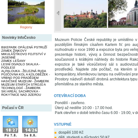
Regiony
Novinky InfoČesko
Muzeum Policie České republiky je umístěno v 
pozdějším římským císařem Karlem IV. pro augu
BIKEPARK OPÁLENÁ PSTRUŽÍ
rozhodnuto v roce 1990 a expozice byla pro veř
ZÁMEK ŽINKOVY
MIKULÁŠTÍKOVO FOJTSTVÍ V
prezentuje historii, vývoj a činnost bezpečn
JASENNÉ
současnost s krátkými náhledy do historie Rako
ZÁMEK LEŠANY
expozice je také víceúčelový sál s audiovizu
LESNÍ DIVADLO SKALKA -
PODLESÍ
prostředků. Najdete zde počítač, na kterém si 
ALPALOUKA - ŽELEZNÁ RUDA
komparátory, křemíkovou lampu na ověřování prav
PŮJČOVNA KOL A KOLOBĚŽEK -
VRBNO POD PRADĚDEM
Prostory nádvoří dotváří drobná architektura typu
HASIČSKÉ MUZEUM - ŽAMBERK
přemístěna ze starého města.
MUZEUM STARÝCH STROJŮ A
TECHNOLOGIÍ - ŽAMBERK
SKI AREÁL SACHROVKA -
ROKYTNICE NAD JIZEROU
OTEVÍRACÍ DOBA
Pondělí - zavřeno.
Počasí v ČR
Úterý až neděle 10.00 - 17.00 hod.
Park otevřen v době letního času 6.00 - 19.00, v 
VSTUPNÉ
dospělí 100 Kč
děti, studenti a důchodci 50 Kč