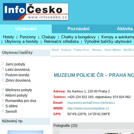
Ubytování
Poznávání
Aktivita
Hotely
Penziony
Chalupy
Chatky a bungalovy
Kempy a autokem
|
|
|
|
Ubytovny a hostely
Rekreační střediska
Výhodné balíčky ubytování
|
|
|
Úvod
-
Kultura
-
Praha hl.m.
-
Muzea
-
Nové Město
-
MUZEU
Ubytovací balíčky
Jarní pobyty
Letní dovolená
MUZEUM POLICIE ČR – PRAHA N
Podzim levněji
Zimní dovolená
Wellness pobyty
Adresa:
Ke Karlovu 1, 120 00 Praha 2
Aktivní pobyty
Telefon:
+420 224 922 183, objednávky 974 824 862
Romantika pro dva
Email:
muzeum(zavináč)mvcr(tečka)cz
S dětmi
WWW:
http://www.muzeumpolicie.cz
Senioři
GPS:
50°4'9,120"N, 14°25'42,590"E
Náhodný tip
Fotografie (10)