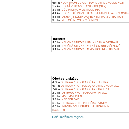
665 m
NOVÁ RADNICE OSTRAVA S VYHLÍDKOVOU VĚŽÍ
1,9 km
DOLNÍ VÍTKOVICE OSTRAVA (NKP)
3,7 km
DŮL MICHAL V OSTRAVĚ (NKP)
4,1 km
HORNICKÉ MUZEUM OKD A LANDEK PARK V OSTR
8,8 km
OBJEKT TĚŽKÉHO OPEVNĚNÍ MO-S-5 "NA TRATI"
9,5 km
VĚTRNÉ MLÝNKY V ŠENOVĚ
Turistika
4,5 km
NAUČNÁ STEZKA NPP LANDEK V OSTRAVĚ
8,1 km
NAUČNÁ STEZKA - VELKÝ OKRUH V ŠENOVĚ
8,1 km
NAUČNÁ STEZKA - MALÝ OKRUH V ŠENOVĚ
Obchod a služby
463 m
OSTRAVAINFO - POBOČKA ELEKTRA
674 m
OSTRAVAINFO - POBOČKA VYHLÍDKOVÁ VĚŽ
770 m
OSTRAVAINFO - POBOČKA KAROLINA
2,5 km
OSTRAVAINFO - POBOČKA PŘÍVOZ
3,0 km
MADEJA SPORT
3,2 km
NADACE OKD
6,2 km
OSTRAVAINFO - POBOČKA SVINOV
9,0 km
INFORMAČNÍ CENTRUM - BOHUMÍN
[
]
Další... (1)
Další možnosti regionu ...