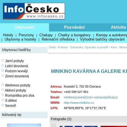
Ubytování
Poznávání
Aktivita
Hotely
Penziony
Chalupy
Chatky a bungalovy
Kempy a autokem
|
|
|
|
Ubytovny a hostely
Rekreační střediska
Výhodné balíčky ubytování
|
|
|
Úvod
-
Kultura
-
Ostravsko, Opavsko a poodří
-
Kina
-
Morav
Ubytovací balíčky
Jarní pobyty
Letní dovolená
MINIKINO KAVÁRNA A GALERIE 
Podzim levněji
Zimní dovolená
Wellness pobyty
Adresa:
Kostelní 3, 702 00 Ostrava
Aktivní pobyty
Telefon:
+420 599 527 851
Romantika pro dva
Email:
minikino(zavináč)ckv-ostrava(tečka)cz
S dětmi
WWW:
http://www.minikino.cz
Senioři
GPS:
49°50'8,983"N, 18°17'37,781"E
Náhodný tip
Fotografie (2)