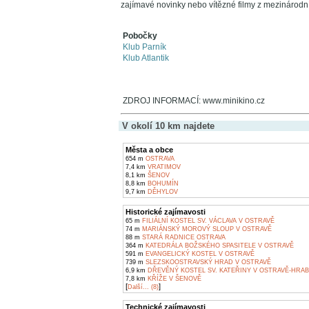
zajímavé novinky nebo vítězné filmy z mezinárodní
Pobočky
Klub Parník
Klub Atlantik
ZDROJ INFORMACÍ: www.minikino.cz
V okolí 10 km najdete
Města a obce
654 m
OSTRAVA
7,4 km
VRATIMOV
8,1 km
ŠENOV
8,8 km
BOHUMÍN
9,7 km
DĚHYLOV
Historické zajímavosti
65 m
FILIÁLNÍ KOSTEL SV. VÁCLAVA V OSTRAVĚ
74 m
MARIÁNSKÝ MOROVÝ SLOUP V OSTRAVĚ
88 m
STARÁ RADNICE OSTRAVA
364 m
KATEDRÁLA BOŽSKÉHO SPASITELE V OSTRAVĚ
591 m
EVANGELICKÝ KOSTEL V OSTRAVĚ
739 m
SLEZSKOOSTRAVSKÝ HRAD V OSTRAVĚ
6,9 km
DŘEVĚNÝ KOSTEL SV. KATEŘINY V OSTRAVĚ-HRAB
7,8 km
KŘÍŽE V ŠENOVĚ
[
]
Další... (8)
Technické zajímavosti