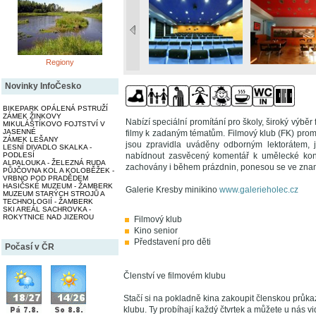
Regiony
Novinky InfoČesko
BIKEPARK OPÁLENÁ PSTRUŽÍ
ZÁMEK ŽINKOVY
Nabízí speciální promítání pro školy, široký výběr
MIKULÁŠTÍKOVO FOJTSTVÍ V
JASENNÉ
filmy k zadaným tématům. Filmový klub (FK) promí
ZÁMEK LEŠANY
jsou zpravidla uváděny odborným lektorátem, 
LESNÍ DIVADLO SKALKA -
PODLESÍ
nabídnout zasvěcený komentář k umělecké konce
ALPALOUKA - ŽELEZNÁ RUDA
zachovány i během prázdnin, ponesou se ve zname
PŮJČOVNA KOL A KOLOBĚŽEK -
VRBNO POD PRADĚDEM
HASIČSKÉ MUZEUM - ŽAMBERK
Galerie Kresby minikino
www.galerieholec.cz
MUZEUM STARÝCH STROJŮ A
TECHNOLOGIÍ - ŽAMBERK
SKI AREÁL SACHROVKA -
ROKYTNICE NAD JIZEROU
Filmový klub
Kino senior
Představení pro děti
Počasí v ČR
Členství ve filmovém klubu
Stačí si na pokladně kina zakoupit členskou průka
klubu. Ty probíhají každý čtvrtek a můžete u nás vid