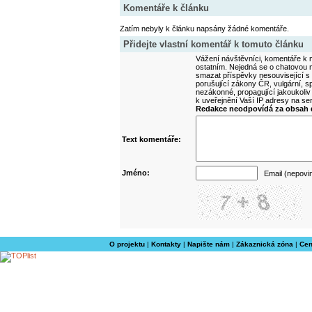
Komentáře k článku
Zatím nebyly k článku napsány žádné komentáře.
Přidejte vlastní komentář k tomuto článku
Vážení návštěvníci, komentáře k m
ostatním. Nejedná se o chatovou m
smazat příspěvky nesouvisející s
porušující zákony ČR, vulgární, sp
nezákonné, propagující jakoukoliv
k uveřejnění Vaší IP adresy na s
Redakce neodpovídá za obsah d
Text komentáře:
Jméno:
Email (nepovi
O projektu
|
Kontakty
|
Napište nám
|
Zákaznická zóna
|
Cen