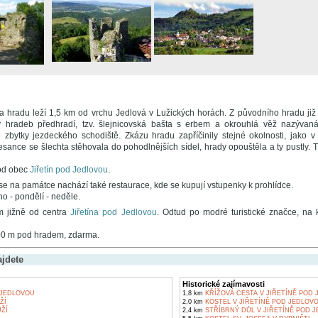
a hradu leží 1,5 km od vrchu Jedlová v Lužických horách. Z původního hradu ji
y hradeb předhradí, tzv. šlejnicovská bašta s erbem a okrouhlá věž nazýva
zbytky jezdeckého schodiště. Zkázu hradu zapříčinily stejné okolnosti, jako v
sance se šlechta stěhovala do pohodlnějších sídel, hrady opouštěla a ty pustly. Tři
od obec
Jiřetín pod Jedlovou
.
e na památce nachází také restaurace, kde se kupují vstupenky k prohlídce.
o - pondělí - neděle.
m jižně od centra
Jiřetína pod Jedlovou
. Odtud po modré turistické značce, na
00 m pod hradem, zdarma.
ajdete
Historické zajímavosti
 JEDLOVOU
1,8 km
KŘÍŽOVÁ CESTA V JIŘETÍNĚ POD
ŽÍ
2,0 km
KOSTEL V JIŘETÍNĚ POD JEDLOV
ŽÍ
2,4 km
STŘÍBRNÝ DŮL V JIŘETÍNĚ POD 