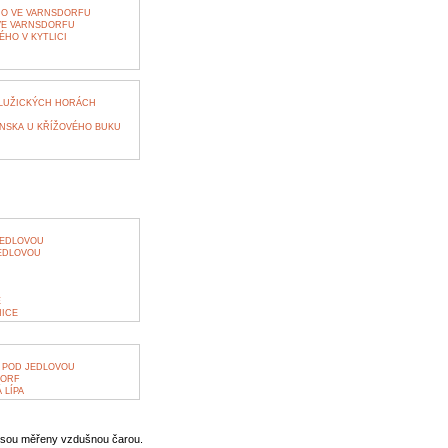
HO VE VARNSDORFU
 VE VARNSDORFU
HO V KYTLICI
 LUŽICKÝCH HORÁCH
NSKA U KŘÍŽOVÉHO BUKU
JEDLOVOU
EDLOVOU
E
NICE
 POD JEDLOVOU
DORF
 LÍPA
jsou měřeny vzdušnou čarou.