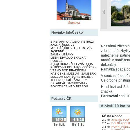
Šumava
Novinky InfoČesko
BIKEPARK OPÁLENÁ PSTRUŽÍ
ZÁMEK ŽINKOVY
Rozsáhlá zřícenin
MIKULÁŠTÍKOVO FOJTSTVÍ V
zde patrné zbytk
JASENNÉ
ZÁMEK LEŠANY
nalezneme patrné 
LESNÍ DIVADLO SKALKA -
hradů: v době rene
PODLESÍ
ALPALOUKA - ŽELEZNÁ RUDA
dokončily.
PŮJČOVNA KOL A KOLOBĚŽEK -
Památka spadá p
VRBNO POD PRADĚDEM
HASIČSKÉ MUZEUM - ŽAMBERK
V současné době s
MUZEUM STARÝCH STROJŮ A
TECHNOLOGIÍ - ŽAMBERK
Celoročně přístupn
SKI AREÁL SACHROVKA -
ROKYTNICE NAD JIZEROU
Hrad leží asi 2 k
značka.
Parkování :
asi 1
Počasí v ČR
V okolí 10 km n
Města a obce
2,1 km
JIŘETÍN POD
2,7 km
DOLNÍ PODLU
3,3 km
HORNÍ PODLU