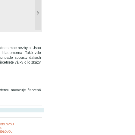
ž dnes moc nezbylo. Jsou
ná hladomorna. Také zde
 případě spousty dalších
cetileté války dílo zkázy
 kterou navazuje červená
 JEDLOVOU
OU
JEDLOVOU