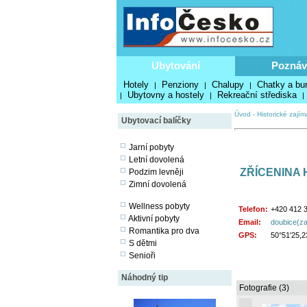
Ubytování
Poznáv
Hotely
Penziony
Chalupy
Chatky a bu
|
|
|
Ubytovny a hostely
Rekreační střediska
|
|
|
Úvod
-
Historické zajím
Ubytovací balíčky
Jarní pobyty
Letní dovolená
ZŘÍCENINA
Podzim levněji
Zimní dovolená
Wellness pobyty
Telefon:
+420 412 3
Aktivní pobyty
Email:
doubice(za
Romantika pro dva
GPS:
50°51'25,2
S dětmi
Senioři
Náhodný tip
Fotografie (3)