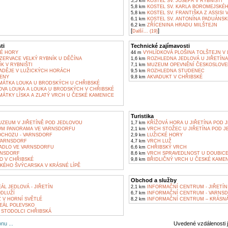
5,5 km
KOSTEL SV. JOSEFA V RYBNIŠTI
5,8 km
KOSTEL SV. KARLA BOROMEJSKÉ
5,8 km
KOSTEL SV. FRANTIŠKA Z ASSISI
6,1 km
KOSTEL SV. ANTONÍNA PADUÁNSKÉ
6,2 km
ZŘÍCENINA HRADU MILŠTEJN
[
]
Další... (19)
ti
Technické zajímavosti
É HORY
44 m
VYHLÍDKOVÁ PLOŠINA TOLŠTEJN V
ZERVACE VELKÝ RYBNÍK U DĚČÍNA
1,6 km
ROZHLEDNA JEDLOVÁ U JIŘETÍNA
K V RYBNIŠTI
7,1 km
MUZEUM OPEVNĚNÍ ČESKOSLOVE
DĚJE V LUŽICKÝCH HORÁCH
9,5 km
ROZHLEDNA STUDENEC
ENY
9,8 km
AKVADUKT V CHŘIBSKÉ
MÁTKA LOUKA U BRODSKÝCH U CHŘIBSKÉ
A LOUKA A LOUKA U BRODSKÝCH V CHŘIBSKÉ
ÁTKY LÍSKA A ZLATÝ VRCH U ČESKÉ KAMENICE
Turistika
ZEUM V JIŘETÍNĚ POD JEDLOVOU
1,7 km
KŘÍŽOVÁ HORA U JIŘETÍNA POD 
UM PANORAMA VE VARNSDORFU
2,1 km
VRCH STOŽEC U JIŘETÍNA POD J
OCHOZU - VARNSDORF
2,9 km
LUŽICKÉ HORY
 VARNSDORF
4,7 km
VRCH LUŽ
ADLO VE VARNSDORFU
6,6 km
CHŘIBSKÝ VRCH
NSDORF
8,6 km
VRCH SPRAVEDLNOST U DOUBIC
O V CHŘIBSKÉ
9,8 km
BŘIDLIČNÝ VRCH U ČESKÉ KAME
ÉHO ŠVÝCARSKA V KRÁSNÉ LÍPĚ
Obchod a služby
ÁL JEDLOVÁ - JIŘETÍN
2,1 km
INFORMAČNÍ CENTRUM - JIŘETÍN
ODLUŽÍ
6,7 km
INFORMAČNÍ CENTRUM - VARNS
 V HORNÍ SVĚTLÉ
8,2 km
INFORMAČNÍ CENTRUM – KRÁSNÁ
EÁL POLEVSKO
 STODOLCI CHŘIBSKÁ
nu ...
Uvedené vzdálenosti 