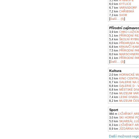
5,5 km
RYBNIŠTĚ
6,0 km
KYTLICE
6,7 km
VARNSDORF
7,2 km
CHŘIBSKÁ
7,3 km
SVOR
[
]
Další... (5)
Přírodní zajímavos
3,9 km
CHKO LUŽICK
5,1 km
PŘÍRODNÍ RE
5,4 km
ŠKOLNÍ RYBNÍ
6,0 km
PŘEHRADA NA
6,8 km
KRKAVČÍ KAM
7,5 km
PŘÍRODNÍ PA
8,0 km
MARSCHNEROV
8,1 km
PŘÍRODNÍ PAM
[
]
Další... (3)
Kultura
2,0 km
HORNICKÉ MU
6,3 km
KINO CENTR
6,7 km
GALERIE NA 
6,8 km
GALERIE D -
6,8 km
MĚSTSKÉ DIV
7,0 km
MUZEUM VAR
7,4 km
LESNÍ DIVADL
8,2 km
MUZEUM ČESK
Sport
984 m
LYŽAŘSKÝ ARE
3,0 km
SKI HORNÍ P
5,0 km
SKIAREÁL LUŽ
8,3 km
LYŽAŘSKÝ AR
8,9 km
JÍZDÁRNA NA
Další možnosti regio