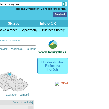
Podrobné vyhledávání ve všech kategoriích
Služby
Info o ČR
stika a ranče
Apartmány
Business hotely
|
|
HRADU TOLŠTEJN
 novinku
|
Vložit akci
|
Tisknout
Horská služba:
Počasí na
horách
Zobrazení na mapě
[Zobrazit náhledy]