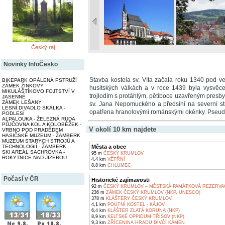
Český ráj
Novinky InfoČesko
Stavba kostela sv. Víta začala roku 1340 pod 
BIKEPARK OPÁLENÁ PSTRUŽÍ
ZÁMEK ŽINKOVY
husitských válkách a v roce 1439 byla vysvěc
MIKULÁŠTÍKOVO FOJTSTVÍ V
trojlodím s protáhlým, pětiboce uzavřeným presby
JASENNÉ
ZÁMEK LEŠANY
sv. Jana Nepomuckého a předsíní na severní str
LESNÍ DIVADLO SKALKA -
opatřena hranolovými románskými okénky. Pseudog
PODLESÍ
ALPALOUKA - ŽELEZNÁ RUDA
PŮJČOVNA KOL A KOLOBĚŽEK -
V okolí 10 km najdete
VRBNO POD PRADĚDEM
HASIČSKÉ MUZEUM - ŽAMBERK
MUZEUM STARÝCH STROJŮ A
TECHNOLOGIÍ - ŽAMBERK
Města a obce
SKI AREÁL SACHROVKA -
95 m
ČESKÝ KRUMLOV
ROKYTNICE NAD JIZEROU
4,4 km
VĚTŘNÍ
8,8 km
CHLUMEC
Počasí v ČR
Historické zajímavosti
92 m
ČESKÝ KRUMLOV – MĚSTSKÁ PAMÁTKOVÁ REZERVA
236 m
ZÁMEK ČESKÝ KRUMLOV (NKP, UNESCO)
378 m
KLÁŠTERY ČESKÝ KRUMLOV
4,1 km
POUTNÍ KOSTEL - KÁJOV
6,4 km
KLÁŠTER ZLATÁ KORUNA (NKP)
8,9 km
KELTSKÉ OPPIDUM TŘÍSOV (NKP)
9,3 km
ZŘÍCENINA HRADU DÍVČÍ KÁMEN