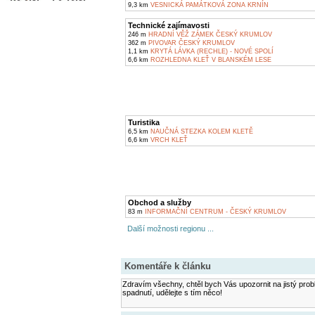
9,3 km
VESNICKÁ PAMÁTKOVÁ ZONA KRNÍN
Technické zajímavosti
246 m
HRADNÍ VĚŽ ZÁMEK ČESKÝ KRUMLOV
362 m
PIVOVAR ČESKÝ KRUMLOV
1,1 km
KRYTÁ LÁVKA (RECHLE) - NOVÉ SPOLÍ
6,6 km
ROZHLEDNA KLEŤ V BLANSKÉM LESE
Turistika
6,5 km
NAUČNÁ STEZKA KOLEM KLETĚ
6,6 km
VRCH KLEŤ
Obchod a služby
83 m
INFORMAČNÍ CENTRUM - ČESKÝ KRUMLOV
Další možnosti regionu ...
Komentáře k článku
Zdravím všechny, chtěl bych Vás upozornit na jistý prob
spadnutí, udělejte s tím něco!