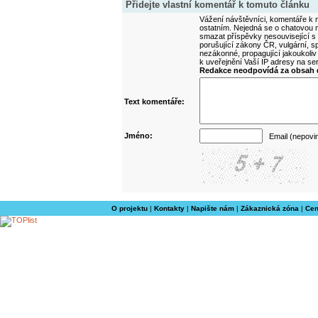
Přidejte vlastní komentář k tomuto článku
Vážení návštěvníci, komentáře k m
ostatním. Nejedná se o chatovou m
smazat příspěvky nesouvisející s
porušující zákony ČR, vulgární, sp
nezákonné, propagující jakoukoliv
k uveřejnění Vaší IP adresy na s
Redakce neodpovídá za obsah d
Text komentáře:
Jméno:
Email (nepovi
O projektu
|
Kontakty
|
Napište nám
|
Zákaznická zóna
|
Cen