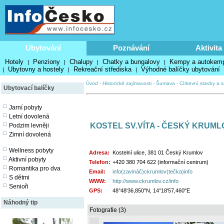
Ubytování
Poznávání
Aktivita
Hotely
Penziony
Chalupy
Chatky a bungalovy
Kempy a autokem
|
|
|
|
Ubytovny a hostely
Rekreační střediska
Výhodné balíčky ubytování
|
|
|
Úvod
-
Historické zajímavosti
-
Šumava
-
Církevní stavby a s
Ubytovací balíčky
Jarní pobyty
Letní dovolená
KOSTEL SV.VÍTA - ČESKÝ KRUML
Podzim levněji
Zimní dovolená
Wellness pobyty
Adresa:
Kostelní ulice, 381 01 Český Krumlov
Aktivní pobyty
Telefon:
+420 380 704 622 (informační centrum)
Romantika pro dva
Email:
info(zavináč)ckrumlov(tečka)info
S dětmi
WWW:
http://www.ckrumlov.cz/info
Senioři
GPS:
48°48'36,850"N, 14°18'57,460"E
Náhodný tip
Fotografie (3)