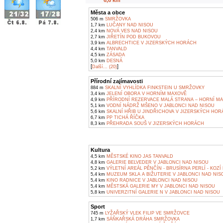
Města a obce
506 m
SMRŽOVKA
1,7 km
LUČANY NAD NISOU
2,4 km
NOVÁ VES NAD NISOU
2,7 km
JIŘETÍN POD BUKOVOU
3,9 km
ALBRECHTICE V JIZERSKÝCH HORÁCH
4,4 km
TANVALD
4,5 km
ZÁSADA
5,0 km
DESNÁ
[
]
Další... (20)
Přírodní zajímavosti
884 m
SKALNÍ VYHLÍDKA FINKSTEIN U SMRŽOVKY
3,4 km
JELENÍ OBORA V HORNÍM MAXOVĚ
4,9 km
PŘÍRODNÍ REZERVACE MALÁ STRANA – HORNÍ M
5,1 km
VODNÍ NÁDRŽ MŠENO V JABLONCI NAD NISOU
5,6 km
SKALNÍ HŘIB U JINDŘICHOVA V JIZERSKÝCH HO
6,7 km
PP TICHÁ ŘÍČKA
8,3 km
PŘEHRADA SOUŠ V JIZERSKÝCH HORÁCH
Kultura
4,5 km
MĚSTSKÉ KINO JAS TANVALD
4,8 km
GALERIE BELVEDER V JABLONCI NAD NISOU
5,2 km
VÝLETNÍ AREÁL PĚNČÍN - BRUSÍRNA PERLÍ - KOZÍ
5,4 km
MUZEUM SKLA A BIŽUTERIE V JABLONCI NAD NIS
5,4 km
KINO RADNICE V JABLONCI NAD NISOU
5,4 km
MĚSTSKÁ GALERIE MY V JABLONCI NAD NISOU
5,8 km
UNIVERZITNÍ GALERIE N V JABLONCI NAD NISOU
Sport
745 m
LYŽAŘSKÝ VLEK FILIP VE SMRŽOVCE
1,7 km
SÁŇKAŘSKÁ DRÁHA SMRŽOVKA