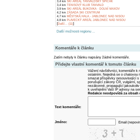
3,4 km
SKI AREÁL TANVALDSKÝ ŠPIČÁK
3,4 km
TENISOVÝ KLUB TANVALD
3,9 km
SKI AREÁL BUKOVKA - DOLNÍ MAXOV
4,2 km
ZÁSADA SKI CENTRUM
4,7 km
MĚSTSKÁ HALA - JABLONEC NAD NISOU
4,8 km
PLAVECKÝ AREÁL JABLONEC NAD NISOU
[
]
Další... (11)
Další možnosti regionu ...
Komentáře k článku
Zatím nebyly k článku napsány žádné komentáře.
Přidejte vlastní komentář k tomuto článku
Vážení návštěvníci, komentáře k m
ostatním. Nejedná se o chatovou m
smazat příspěvky nesouvisející s
porušující zákony ČR, vulgární, sp
nezákonné, propagující jakoukoliv
k uveřejnění Vaší IP adresy na s
Redakce neodpovídá za obsah d
Text komentáře:
Jméno:
Email (nepovi