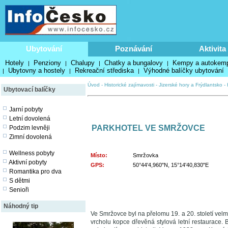
Ubytování
Poznávání
Aktivita
Hotely
Penziony
Chalupy
Chatky a bungalovy
Kempy a autokem
|
|
|
|
Ubytovny a hostely
Rekreační střediska
Výhodné balíčky ubytování
|
|
|
Úvod
-
Historické zajímavosti
-
Jizerské hory a Frýdlantsko
-
Ubytovací balíčky
Jarní pobyty
Letní dovolená
PARKHOTEL VE SMRŽOVCE
Podzim levněji
Zimní dovolená
Wellness pobyty
Místo:
Smržovka
Aktivní pobyty
GPS:
50°44'4,960"N, 15°14'40,830"E
Romantika pro dva
S dětmi
Senioři
Náhodný tip
Ve Smržovce byl na přelomu 19. a 20. století velmi
vrcholu kopce dřevěná stylová letní restaurace. 