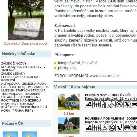
velmi zajímavou historii. V roce 1938 sem Konrá
pro Sudety. Na podzim došlo k zabrání českoslov
Parkhotel přeměněn na lazaret pro lehce raněné
velitelství pro celý jablonecký okres.
Zajímavosti
K Parkhotelu patří velký městský park, který byl
pramen s kvalitní vodou, později byl pojmenová
skupinu kamenů různých velikostí, jimž dominuje
Ostravsko, Opavsko a poodří
panování císaře Františka Josefa I.
Novinky InfoČesko
Přístupnost
fotografování, filmování:
ZÁMEK ŽINKOVY
MIKULÁŠTÍKOVO FOJTSTVÍ V
přístup psa:
JASENNÉ
ZÁMEK LEŠANY
ZDROJ INFORMACÍ: www.smrzovka.cz
LESNÍ DIVADLO SKALKA -
PODLESÍ
ALPALOUKA - ŽELEZNÁ RUDA
V okolí 10 km najdete
HASIČSKÉ MUZEUM - ŽAMBERK
MUZEUM STARÝCH STROJŮ A
TECHNOLOGIÍ - ŽAMBERK
PENZION NIKY - JOSEFŮV DŮL
SKI AREÁL SACHROVKA -
Kapacita bez přistýlek: 12, v ceně
ROKYTNICE NAD JIZEROU
BOWLING TŘEMOŠNÁ
KLÁŠTER BENEDIKTÍNEK BÍLÁ
HORA - PRAHA, ŘEPY
6,1 km
ROUBENKA POD VLEKEM - JOSEF
Kapacita bez přistýlek: 13, v ceně
Počasí v ČR
6,6 km