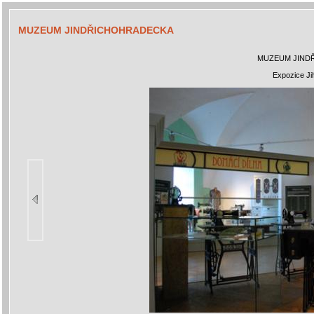
MUZEUM JINDŘICHOHRADECKA
MUZEUM JIND
Expozice J