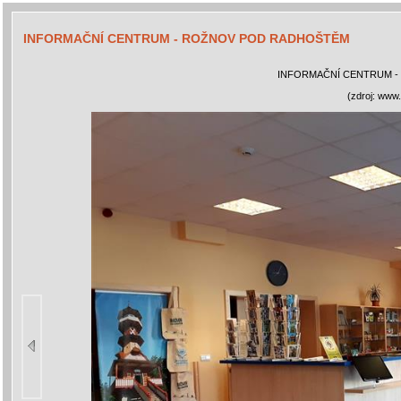
INFORMAČNÍ CENTRUM - ROŽNOV POD RADHOŠTĚM
INFORMAČNÍ CENTRUM 
(zdroj: www.