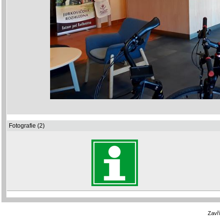
Fotografie (2)
Zavří