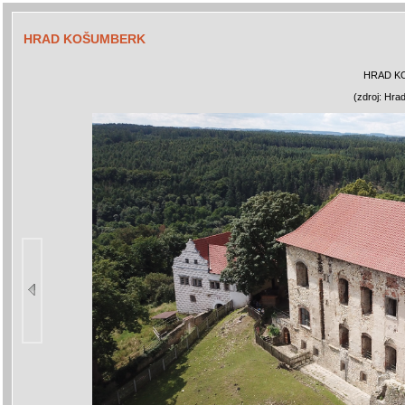
HRAD KOŠUMBERK
HRAD K
(zdroj: Hra