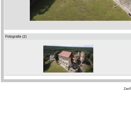
Fotografie (2)
Zavří