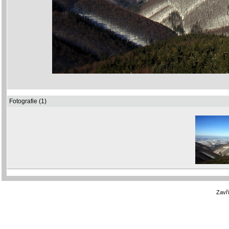
Fotografie (1)
Zavří