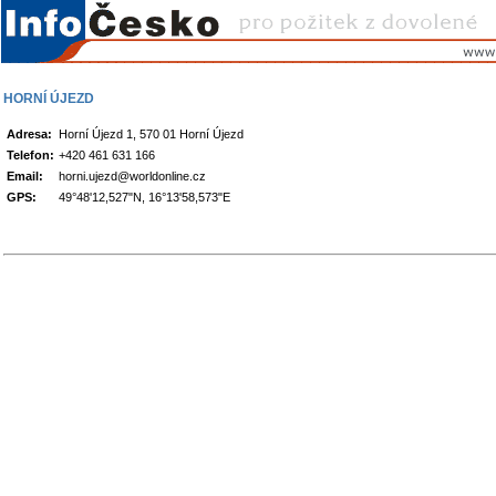
HORNÍ ÚJEZD
Adresa:
Horní Újezd 1, 570 01 Horní Újezd
Telefon:
+420 461 631 166
Email:
horni.ujezd@worldonline.cz
GPS:
49°48'12,527"N, 16°13'58,573"E