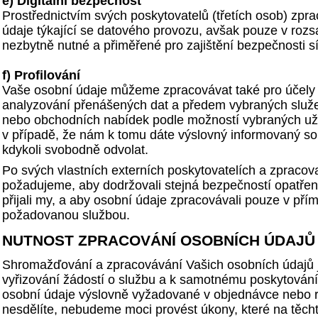
e) Digitální bezpečnost
Prostřednictvím svých poskytovatelů (třetích osob) zp
údaje týkající se datového provozu, avšak pouze v rozsa
nezbytně nutné a přiměřené pro zajištění bezpečnosti sít
f) Profilování
Vaše osobní údaje můžeme zpracovávat také pro účely p
analyzování přenášených dat a předem vybraných služ
nebo obchodních nabídek podle možností vybraných už
v případě, že nám k tomu dáte výslovný informovaný so
kdykoli svobodně odvolat.
Po svých vlastních externích poskytovatelích a zpracova
požadujeme, aby dodržovali stejná bezpečností opatřen
přijali my, a aby osobní údaje zpracovávali pouze v přím
požadovanou službou.
NUTNOST ZPRACOVÁNÍ OSOBNÍCH ÚDAJŮ
Shromažďování a zpracovávání Vašich osobních údajů 
vyřizování žádostí o službu a k samotnému poskytován
osobní údaje výslovně vyžadované v objednávce nebo r
nesdělíte, nebudeme moci provést úkony, které na těch