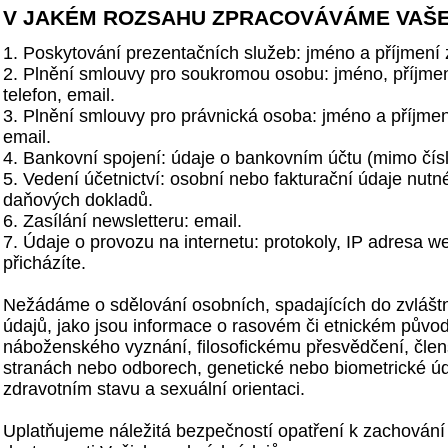
V JAKÉM ROZSAHU ZPRACOVÁVÁME VAŠE
1. Poskytování prezentačních služeb: jméno a příjmení z
2. Plnění smlouvy pro soukromou osobu: jméno, příjmení
telefon, email.
3. Plnění smlouvy pro právnická osoba: jméno a příjmen
email.
4. Bankovní spojení: údaje o bankovním účtu (mimo čísla
5. Vedení účetnictví: osobní nebo fakturační údaje nutn
daňových dokladů.
6. Zasílání newsletteru: email.
7. Údaje o provozu na internetu: protokoly, IP adresa w
přicházíte.
Nežádáme o sdělování osobních, spadajících do zvláštn
údajů, jako jsou informace o rasovém či etnickém původ
náboženského vyznání, filosofickému přesvědčení, členst
stranách nebo odborech, genetické nebo biometrické úd
zdravotním stavu a sexuální orientaci.
Uplatňujeme náležitá bezpečností opatření k zachování d