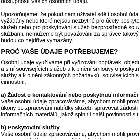
dostupnosti Vašich osobních údajů.
Upozorňujeme, že pokud nám uživatel sdělí osobní údaj
vyžádány nebo které nejsou nezbytné pro účely posky
služeb nebo pro poskytování služeb bezprostředně souvi
službami, nemůžeme být považováni za správce takový
budou co nejdříve vymazány.
PROČ VAŠE ÚDAJE POTŘEBUJEME?
Osobní údaje využíváme při vyřizování poptávek, objed
a s ní souvisejících služeb a k plnění smlouvy o posky
služby a k plnění zákonných požadavků, souvisejících
činnostmi.
a) Žádost o kontaktování nebo poskytnutí informačn
Vaše osobní údaje zpracováváme, abychom mohli prov
úkony po zpracování nabídky služeb, spravovat žádosti 
informačních materiálů, jakož splnit i další povinnosti s 
b) Poskytování služby
Vaše osobní údaje zpracováváme, abychom mohli prov